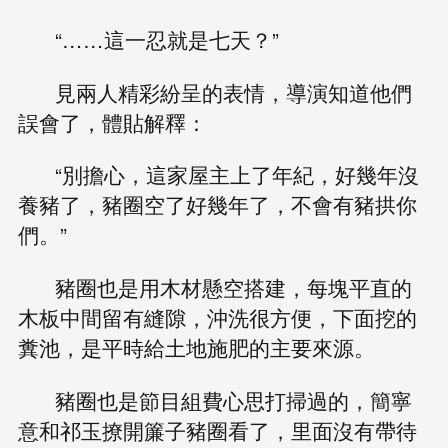
“……這一忍就是七天？”
見兩人精彩紛呈的表情，導演知道他們
誤會了，體貼解釋：
“別擔心，這家屋主上了年紀，好幾年沒
養豬了，豬圈空了好幾年了，不會有豬拱你
們。”
豬圈也是用木材懸空搭建，每塊平直的
木板中間留有縫隙，沖洗很方便，下面挖的
糞池，是平時給土地施肥的主要來源。
豬圈也是節目組費心思打掃過的，簡寧
意和祁玉撩開簾子豬圈看了，里面沒有帶待