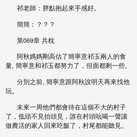
祁老師：胖點抱起來手感好。
簡簡：？？？
第069章 共枕
阿秋媽媽剛高估了簡寧意祁玉兩人的食
量, 簡寧意和祁玉都努力了，但面都剩一些。
分別之前, 簡寧意跟阿秋說明天再來找他
玩。
未來一周他們都會待在這個不大的村子
了，低頭不見抬頭見，誰在村頭吆喝一聲讓
做農活的家人回來吃飯了，村尾都能聽見。