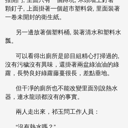
顆釘子, 上面掛著一個超市塑料袋, 里面裝著
一卷未開封的衛生紙。
另一邊放著個塑料桶, 裝著清水和塑料水
瓢。
可以看得出廁所是節目組精心打掃過的,
沒有污穢沒有異味，還掛著兩盆綠油油的綠
蘿，長勢良好綠蘿藤蔓很長，差點垂地。
但干凈的廁所也不能改變里面別說熱水
器，連水龍頭都沒有的事實。
兩人走出來，祁玉問工作人員：
“沒有熱水嗎？”