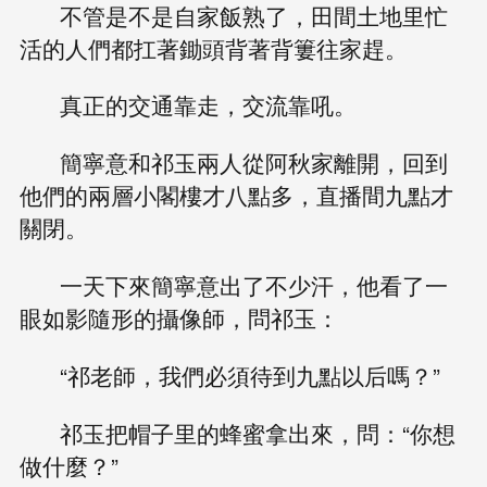
不管是不是自家飯熟了，田間土地里忙
活的人們都扛著鋤頭背著背簍往家趕。
真正的交通靠走，交流靠吼。
簡寧意和祁玉兩人從阿秋家離開，回到
他們的兩層小閣樓才八點多，直播間九點才
關閉。
一天下來簡寧意出了不少汗，他看了一
眼如影隨形的攝像師，問祁玉：
“祁老師，我們必須待到九點以后嗎？”
祁玉把帽子里的蜂蜜拿出來，問：“你想
做什麼？”