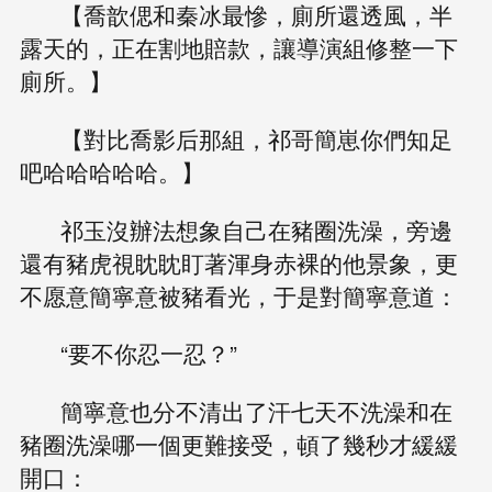
【喬歆偲和秦冰最慘，廁所還透風，半
露天的，正在割地賠款，讓導演組修整一下
廁所。】
【對比喬影后那組，祁哥簡崽你們知足
吧哈哈哈哈哈。】
祁玉沒辦法想象自己在豬圈洗澡，旁邊
還有豬虎視眈眈盯著渾身赤裸的他景象，更
不愿意簡寧意被豬看光，于是對簡寧意道：
“要不你忍一忍？”
簡寧意也分不清出了汗七天不洗澡和在
豬圈洗澡哪一個更難接受，頓了幾秒才緩緩
開口：