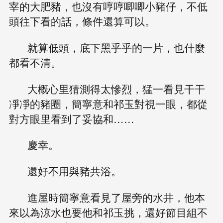
宰的大肥豬，也沒有哼哼唧唧小豬仔，不低
頭往下看的話，條件還算可以。
就算低頭，底下黑乎乎的一片，也什麼
都看不清。
大概心里猜測得太慘烈，猛一看見干干
凈凈的豬圈，簡寧意和祁玉對視一眼，都從
對方眼里看到了妥協和……
慶幸。
還好不用與豬共浴。
進屋時簡寧意看見了屋旁的水井，他本
來以為涼水也要他和祁玉挑，還好節目組不