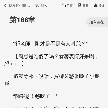
我沒釣但影帝真香了
- 第166章
首頁
書籍
登錄
我沒釣但影帝真香了
目錄
第166章
“祁老師，剛才是不是有人叫我？”
【簡崽是吃傻了嗎？看著表情好呆啊，
想rua！】
還沒等祁玉說話，賀柳又憋著嗓子小聲
喊：
“簡寧意！憋吃了！”