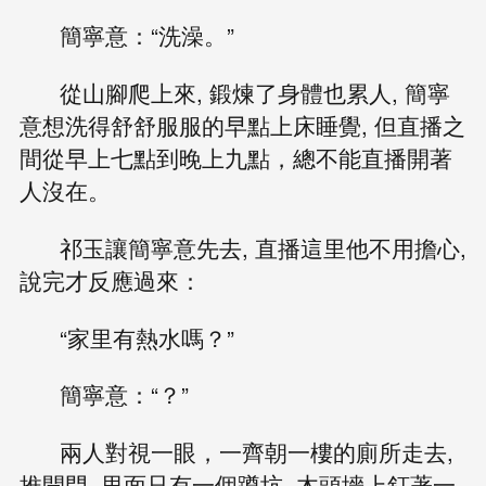
簡寧意：“洗澡。”
從山腳爬上來, 鍛煉了身體也累人, 簡寧
意想洗得舒舒服服的早點上床睡覺, 但直播之
間從早上七點到晚上九點，總不能直播開著
人沒在。
祁玉讓簡寧意先去, 直播這里他不用擔心,
說完才反應過來：
“家里有熱水嗎？”
簡寧意：“？”
兩人對視一眼，一齊朝一樓的廁所走去,
推開門, 里面只有一個蹲坑, 木頭墻上釘著一