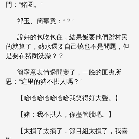
門：“豬圈。”
祁玉、簡寧意：“？”
說好的包吃包住，結果飯要他們蹭村民
的就算了，熱水還要自己燒也不是問題，但
是要在豬圈洗澡？？
簡寧意表情瞬間變了，一臉的匪夷所
思：“這里的豬不拱人嗎？”
【哈哈哈哈哈哈哈我笑得好大聲。】
【豬：我不拱人，你盡管脫吧。】
【太損了太損了，節目組太損了，我喜