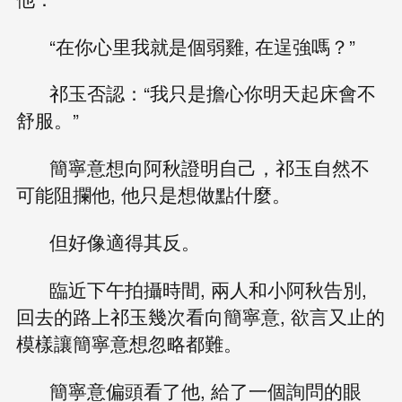
“在你心里我就是個弱雞, 在逞強嗎？”
祁玉否認：“我只是擔心你明天起床會不
舒服。”
簡寧意想向阿秋證明自己，祁玉自然不
可能阻攔他, 他只是想做點什麼。
但好像適得其反。
臨近下午拍攝時間, 兩人和小阿秋告別,
回去的路上祁玉幾次看向簡寧意, 欲言又止的
模樣讓簡寧意想忽略都難。
簡寧意偏頭看了他, 給了一個詢問的眼