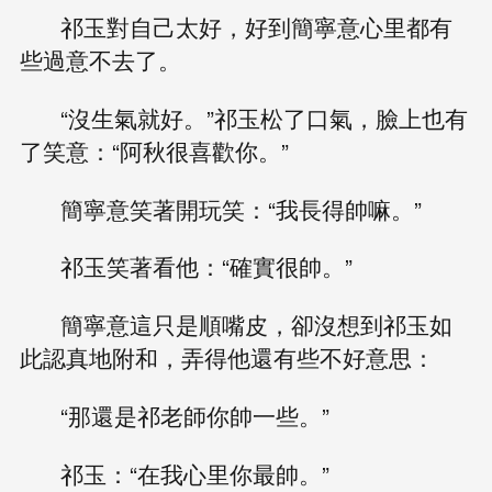
祁玉對自己太好，好到簡寧意心里都有
些過意不去了。
“沒生氣就好。”祁玉松了口氣，臉上也有
了笑意：“阿秋很喜歡你。”
簡寧意笑著開玩笑：“我長得帥嘛。”
祁玉笑著看他：“確實很帥。”
簡寧意這只是順嘴皮，卻沒想到祁玉如
此認真地附和，弄得他還有些不好意思：
“那還是祁老師你帥一些。”
祁玉：“在我心里你最帥。”