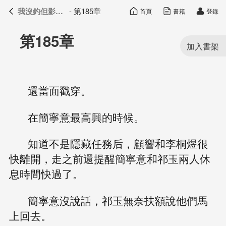
我沒釣但影帝真香了
- 第185章
首頁
書籍
登錄
我沒釣但影帝真香了
目錄
第185章
還當面戳穿。
在簡寧意最高興的時候。
知道不是隱藏任務后，顧響和李桐煜很
快離開，走之前還提醒簡寧意和祁玉兩人休
息時間快過了。
簡寧意沒說話，祁玉無奈扶額說他們馬
上回去。