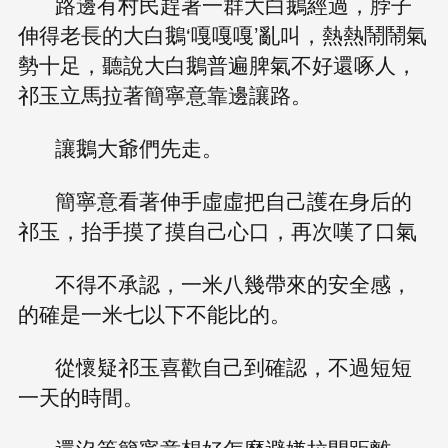
路邊有村民趕著一群大白鵝經過，脖子
伸得老長的大白鵝‘嘎嘎嘎’亂叫，熱熱鬧鬧氣
勢十足，聽說大白鵝普遍脾氣不好還啄人，
祁玉立馬拉著簡寧意靠邊讓路。
讓鵝大爺們先走。
簡寧意看著伸手虛虛把自己護在身后的
祁玉，抬手摸了摸自己心口，再次嘆了口氣
不得不承認，一米八幾帶來的安全感，
的確是一米七以下不能比的。
從懷疑祁玉喜歡自己到確認，不過短短
一天的時間。