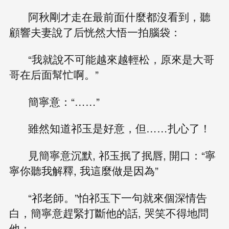
阿秋剛才走在最前面什麼都沒看到，聽
顧響夫妻說了后恍然大悟一拍腦袋：
“我就說不可能越來越輕松，原來是大哥
哥在后面幫忙啊。”
簡寧意：“……”
雖然知道祁玉是好意，但……扎心了！
見簡寧意沉默, 祁玉抿了抿唇, 開口：“寧
寧你聽我解釋, 我這麼做是因為”
“祁老師。”怕祁玉下一句就來個深情告
白，簡寧意趕緊打斷他的話, 哭笑不得地問
他：