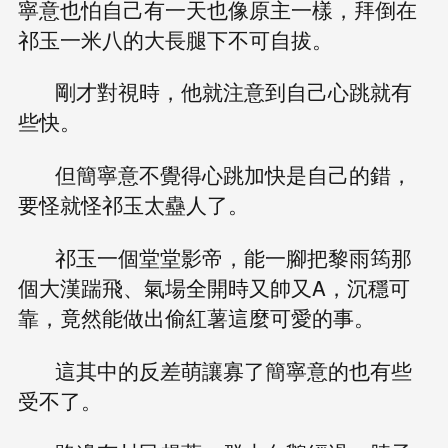
寧意也怕自己有一天也像原主一樣，拜倒在
祁玉一米八的大長腿下不可自拔。
剛才對視時，他就注意到自己心跳就有
些快。
但簡寧意不覺得心跳加快是自己的錯，
要怪就怪祁玉太蠱人了。
祁玉一個堂堂影帝，能一腳把黎雨筠那
個大漢踹飛、氣場全開時又帥又A，沉穩可
靠，竟然能做出偷紅薯這麼可愛的事。
這其中的反差萌讓寡了簡寧意的也有些
受不了。