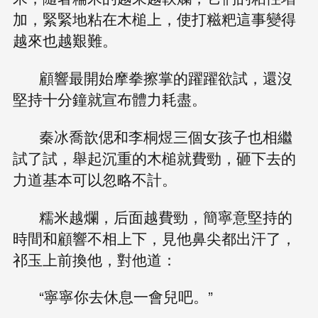
加，緊緊地粘在木槌上，使打糍粑這事變得
越來也越艱難。
顧響最開始摩拳擦掌的躍躍欲試，還沒
堅持十分鐘就宣布體力耗盡。
秦冰喬歆偲和李桐煜三個女孩子也相繼
試了試，舉起沉重的木槌就費勁，砸下去的
力道基本可以忽略不計。
糯米越爛，后面越費勁，簡寧意堅持的
時間和顧響不相上下，見他鼻尖都出汗了，
祁玉上前換他，對他道：
“寧寧你去休息一會兒吧。”