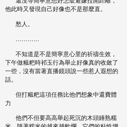
還沒等簡寧意想好怎麼避嫌拉開距離，
他此時又發現自己好像也不是那麼直。
愁人。
…………
不知道是不是簡寧意心里的祈禱生效，
下午做糍粑時祁玉行為舉止好像真的收斂了
一些，沒有當著直播鏡頭說一些惹人遐想的
話。
但打糍粑這項任務比他們想象中還費體
力
他們不但要高高舉起死沉的木頭錘熟糯
米，隨著糯米的越來越軟爛，它們的粘性增