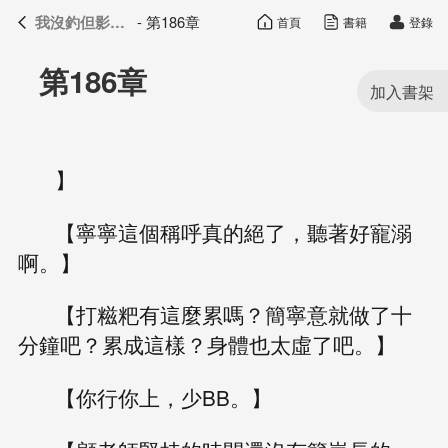
我沒釣但影帝真香了
- 第186章
首頁
書籍
登錄
我沒釣但影帝真香了
目錄
第186章
】
【寧寧這個稱呼真的絕了，聽著好寵溺
啊。】
【打糍粑有這麼累嗎？簡寧意就做了十
分鐘吧？累成這樣？身體也太虛了吧。】
【你行你上，少BB。】