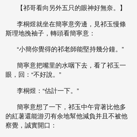
【祁哥看向另外五只的眼神好無奈。】
李桐煜就坐在簡寧意旁邊，見祁玉慢條
斯理地挽袖子，轉頭看簡寧意：
“小簡你覺得的祁老師能堅持幾分鐘。”
簡寧意把嘴里的水咽下去，看了祁玉一
眼，回：“不好說。”
李桐煜：“估計一下。”
簡寧意想了一下，祁玉中午背著比他多
的紅薯還能游刃有余地幫他減負并且不被他
察覺，誠實開口：