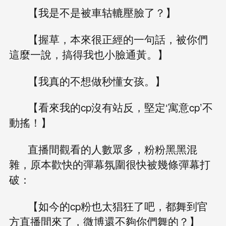
【我是不是被車轱轆壓臉了？】
【握草，本來很正經的一句話，被你們
這麼一說，搞得我也小臉通黃。】
【我真的不想做秒懂女孩。】
【看來我的cp沒有站反，堅定‘寓意cp’不
動搖！】
直播間觀看的人數眾多，粉粉黑黑混
雜，原本歡快的彈幕氛圍很快被幾條彈幕打
破：
【如今的cp粉也太猖狂了吧，都舞到官
方直播間來了，微博還不夠你們舞的？】