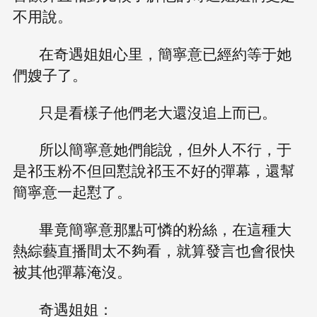
不用說。
在奇遇姐姐心里，簡寧意已經約等于她
們嫂子了。
只是看樣子他們老大還沒追上而已。
所以簡寧意她們能說，但外人不行，于
是祁玉粉不但回懟說祁玉不好的彈幕，還幫
簡寧意一起懟了。
畢竟簡寧意那點可憐的粉絲，在這種大
熱綜藝直播間太不夠看，就算發言也會很快
被其他彈幕淹沒。
奇遇姐姐：