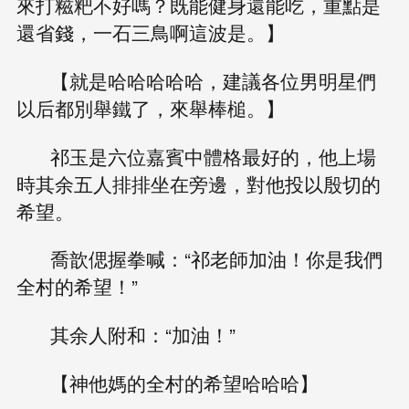
來打糍粑不好嗎？既能健身還能吃，重點是
還省錢，一石三鳥啊這波是。】
【就是哈哈哈哈哈，建議各位男明星們
以后都別舉鐵了，來舉棒槌。】
祁玉是六位嘉賓中體格最好的，他上場
時其余五人排排坐在旁邊，對他投以殷切的
希望。
喬歆偲握拳喊：“祁老師加油！你是我們
全村的希望！”
其余人附和：“加油！”
【神他媽的全村的希望哈哈哈】