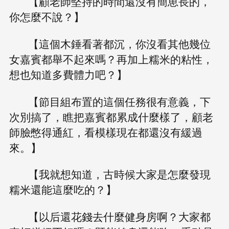
【顧老師堅持的時間還沒有簡崽長的，
你怎麼不說？】
【這個木錘看著都沉，你沒看其他幾位
女嘉賓都舉不起來嗎？再加上糯米的粘性，
想也知道多費體力吧？】
【節目組布置的這個任務很有意義，下
次別搞了，瞧把嘉賓都累成什麼樣了，顧老
師臉憋得通紅，看模樣現在都還沒有緩過
來。】
【我就想知道，古時候大家是怎麼發現
糯米還能這麼吃的？】
【以后還花錢去什麼健身房啊？大家都