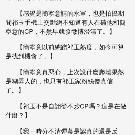
【感覺是簡寧意請的水軍，也是拍攝期
間祁玉手機上交斷網不知道有人在磕他和簡
寧意的CP，不然早就發微博澄清了。】
【簡寧意以前總蹭祁玉熱度，如今可算
是找到機會了。】
【簡寧意真惡心，上次說什麼爬墻果然
是糊弄人的，也只有祁玉家粉絲傻真信
了。】
【祁玉不是自詡從不炒CP嗎？這是在做
什麼？】
【我一時分不清彈幕是認真的還是反