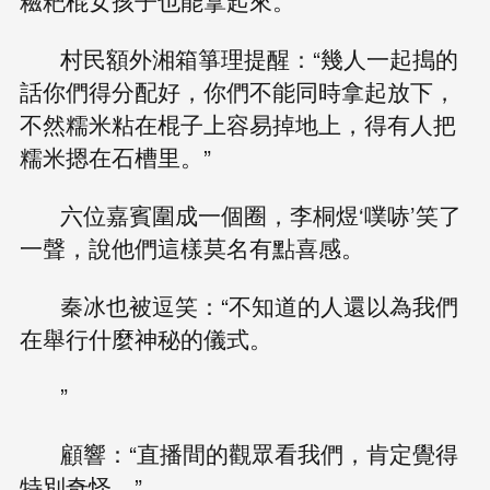
糍粑棍女孩子也能拿起來。
村民額外湘箱箏理提醒：“幾人一起搗的
話你們得分配好，你們不能同時拿起放下，
不然糯米粘在棍子上容易掉地上，得有人把
糯米摁在石槽里。”
六位嘉賓圍成一個圈，李桐煜‘噗哧’笑了
一聲，說他們這樣莫名有點喜感。
秦冰也被逗笑：“不知道的人還以為我們
在舉行什麼神秘的儀式。
”
顧響：“直播間的觀眾看我們，肯定覺得
特別奇怪。”