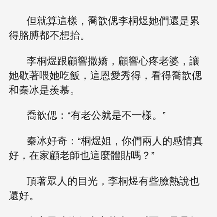
但就算這樣，喬歆偲李桐煜她們還是累
得胳膊都不想抬。
李桐煜跟顧響撒嬌，顧響心疼老婆，讓
她歇著喂她吃飯，這恩愛秀得，看得喬歆偲
和秦冰是羨慕。
喬歆偲：“有老公就是不一樣。”
秦冰好奇：“桐煜姐，你們兩人的感情真
好，在家顧老師也這麼體貼嗎？”
頂著眾人的目光，李桐煜有些臉熱說也
還好。