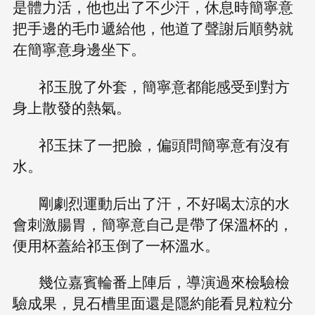
是體力活，他也出了不少汗，休息時簡寧意
把手邊的毛巾遞給他，他道了聲謝后順勢就
在簡寧意身邊坐下。
祁玉脫了外套，簡寧意都能感受到對方
身上散發的熱氣。
祁玉抹了一把臉，偏頭問簡寧意有沒有
水。
剛劇烈運動后出了汗，不好喝太涼的水
會刺激腸胃，簡寧意自己是帶了保溫杯的，
便用杯蓋給祁玉倒了一杯溫水。
幾位嘉賓輪番上陣后，導演過來檢驗檢
驗成果，見石槽里面還是隱約能看見粒粒分