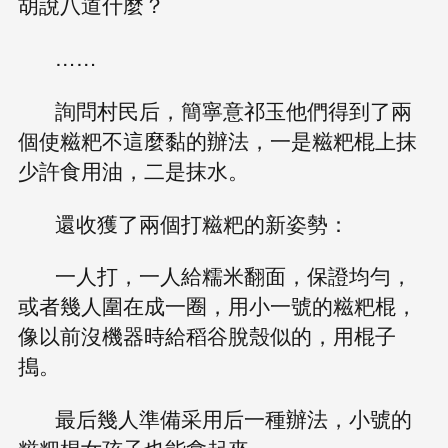
胡說八道什麼？
……
詢問村民后，簡寧意祁玉他們得到了兩
個使糍粑不這麼黏的辦法，一是糍粑棍上抹
少許食用油，二是抹水。
還收獲了兩個打糍粑的新姿勢：
一人打，一人給糯米翻面，保證均勻，
或者幾人圍在成一圈，用小一號的糍粑棍，
像以前沒機器時給稻谷脫殼似的，用棍子
搗。
最后幾人準備采用后一種辦法，小號的