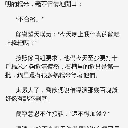
明的糯米，毫不留情地開口：
“不合格。”
顧響望天嘆氣：“今天晚上我們真的能吃
上糍粑嗎？”
按照節目組要求，他們今天至少要打十
斤糯米才夠還清債務，石槽里的還只是第一
批，鍋里還有很多熟糯米等著他們。
太累人了，喬歆偲說借導演那幾百塊錢
好像有點不劃算。
簡寧意忍不住接話：“這不得加錢？”