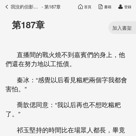
我沒釣但影帝真香了
- 第187章
首頁
書籍
登錄
我沒釣但影帝真香了
目錄
第187章
直播間的戰火燒不到嘉賓們的身上，他
們還在努力地以工抵債。
秦冰：“感覺以后看見糍粑兩個字我都會
害怕。”
喬歆偲同意：“我以后再也不想吃糍粑
了。”
祁玉堅持的時間比在場眾人都長，畢竟