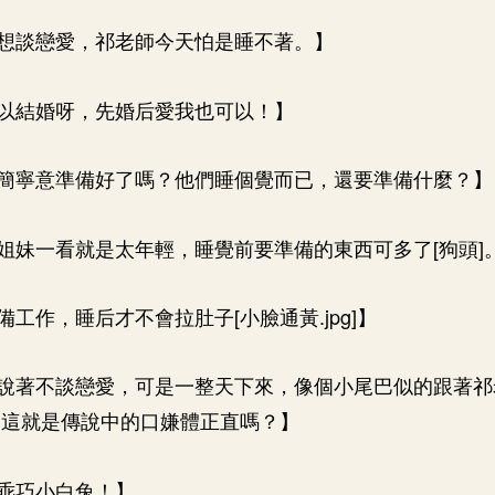
想談戀愛，祁老師今天怕是睡不著。】
以結婚呀，先婚后愛我也可以！】
簡寧意準備好了嗎？他們睡個覺而已，還要準備什麼？】
姐妹一看就是太年輕，睡覺前要準備的東西可多了[狗頭]
工作，睡后才不會拉肚子[小臉通黃.jpg]】
說著不談戀愛，可是一整天下來，像個小尾巴似的跟著祁
，這就是傳說中的口嫌體正直嗎？】
乖巧小白兔！】