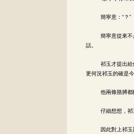
簡寧意：“？”
簡寧意從來不
話。
祁玉才提出給
更何況祁玉的確是
他兩條胳膊都
仔細想想，祁
因此對上祁玉