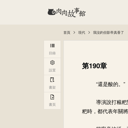
首頁
現代
我沒釣但影帝真香了
目錄
第190章
設置
“還是酸的。”
書架
導演說打糍粑
書頁
粑時，都代表年關