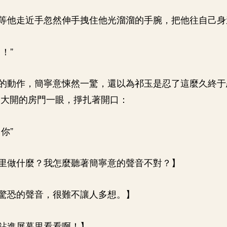
等他走近手忽然伸手拽住他光溜溜的手腕，把他往自己身
！”
的動作，簡寧意悚然一驚，還以為祁玉是忍了這麼久終于
了大開的房門一眼，掙扎著開口：
你”
里做什麼？我怎麼聽著簡寧意的聲音不對？】
驚恐的聲音，很難不讓人多想。】
鉆進屏幕里看看啊！】