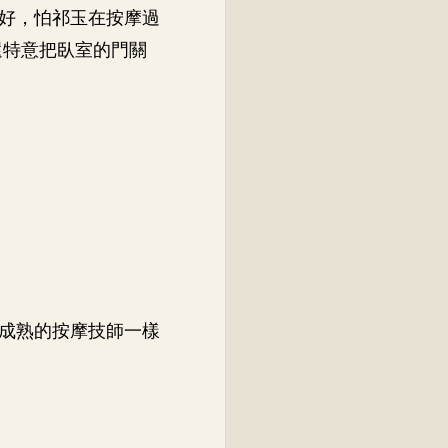
好，怕祁玉在按摩過
還特意把臥室的門關
成熟的按摩技師一樣