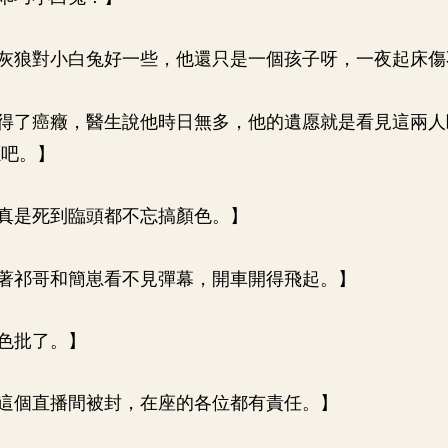
灰狼對小白兔好一些，他還只是一個孩子呀，一夜起床傷
得了癌癥，醫生說他時日無多，他的遺愿就是看見這兩人
愿吧。】
真是死到臨頭都不忘搞顏色。】
著祁哥和簡崽看不見彈幕，開車開得飛起。】
色批了。】
這個直播間被封，在座的各位都有責任。】