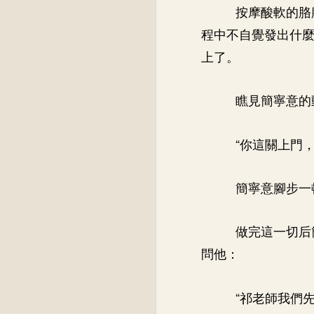
按摩酸軟的胳
程中不自覺發出什
上了。
瞧見簡寧意的
“你這關上門
簡寧意腳步一
做完這一切后
問他：
“祁老師我們