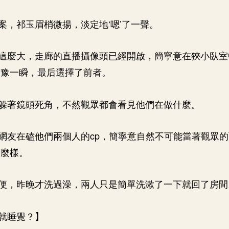
案，祁玉眉梢微揚，淡定地‘嗯’了一聲。
這麼大，走廊的直播攝像頭已經開啟，簡寧意在狹小臥室
猶豫一瞬，最后選擇了前者。
躲著鏡頭死角，不然觀眾都會看見他們在做什麼。
網友在磕他們兩個人的cp，簡寧意自然不可能當著觀眾
什麼樣。
便，昨晚才洗過澡，兩人只是簡單洗漱了一下就回了房間
就睡覺？】