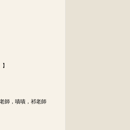
。】
老師，嘖嘖，祁老師