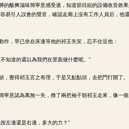
膊的酸爽滋味簡寧意感受過，知道節目組的設備收音效果
麼容易引人誤會的聲音，確認走廊上沒有工作人員后，他
動作，早已坐在床邊等他的祁玉失笑，忍不住逗他：
，不知道的還以為我們在里面做什麼呢。”
頓，覺得祁玉言之有理，于是又點點頭，去把門打開了。
簡寧意認為萬無一失，擼了兩把袖子朝祁玉走來，像一個
先按左邊還是右邊，多大的力？”