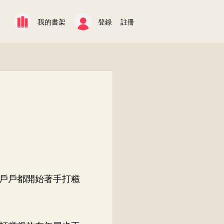
我的書架
登錄
註冊
戶戶都開始著手打糍