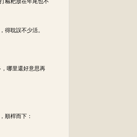
打糍粑放在年尾也不
，得耽誤不少活。
多，哪里還好意思再
，順桿而下：