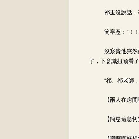
祁玉沒說話，
簡寧意：“！！
沒察覺他突然
了，下意識扭頭看
“祁、祁老師，
【兩人在房間
【簡崽這急切
【啊啊啊好想