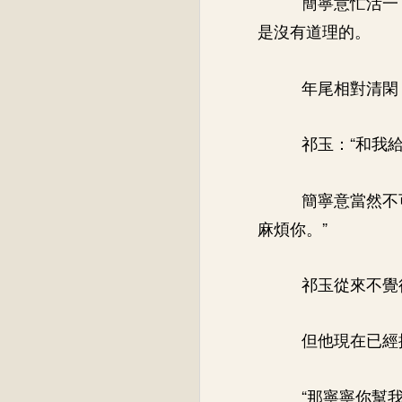
簡寧意忙活一
是沒有道理的。
年尾相對清閑
祁玉：“和我
簡寧意當然不
麻煩你。”
祁玉從來不覺
但他現在已經
“那寧寧你幫我