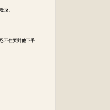
邊拉。
忍不住要對他下手