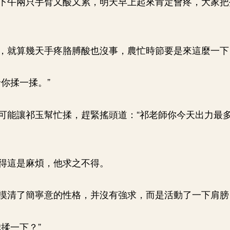
下午兩只手臂又酸又累，明天早上起來肯定會疼，大家把
，就算幾天手疼胳膊酸也沒事，農忙時節要是來這麼一下
給你揉一揉。”
可能讓祁玉幫忙揉，趕緊搖頭道：“祁老師你今天出力最
得這是麻煩，他求之不得。
摸清了簡寧意的性格，并沒有強求，而是活動了一下肩膀
揉一下？”