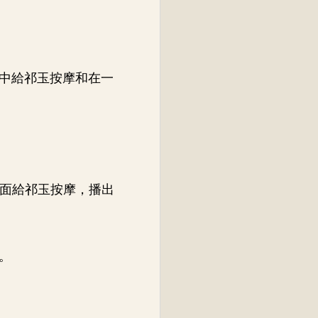
中給祁玉按摩和在一
的面給祁玉按摩，播出
。