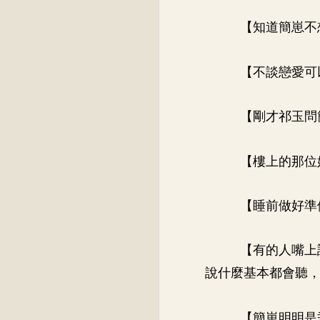
【知道簡崽不
【不談戀愛可
【剛才祁玉問
【樓上的那位
【睡前做好準備
【有的人嘴上
說什麼基本都會聽
【簡崽明明是