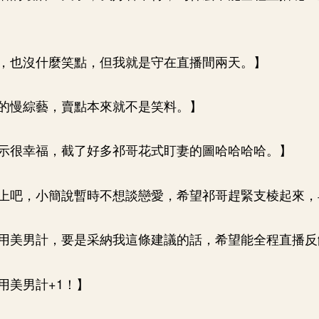
，也沒什麼笑點，但我就是守在直播間兩天。】
的慢綜藝，賣點本來就不是笑料。】
示很幸福，截了好多祁哥花式盯妻的圖哈哈哈哈。】
上吧，小簡說暫時不想談戀愛，希望祁哥趕緊支棱起來，
用美男計，要是采納我這條建議的話，希望能全程直播反
用美男計+1！】