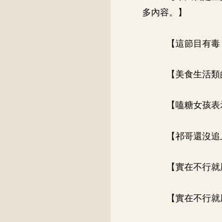
多內容。】
【這節目有毒
【美食生活類
【嗑糖女孩表
【祁哥還沒追
【實在不行就
【實在不行就