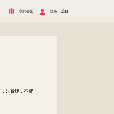
我的書架
登錄
註冊
單，只費腿，不費