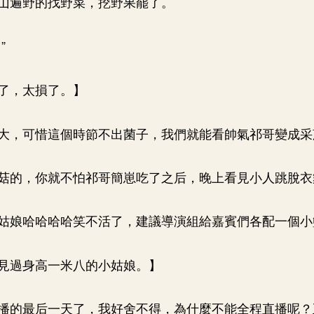
山遍野的找野菜，挖野果罷了。
”
了，太損了。】
大，可惜這個時節不出菌子，我們就能看帥氣祁哥變成采
菇的，你就不怕祁哥簡崽吃了之后，晚上看見小人跳脫衣
姑娘哈哈哈哈笑不活了，建議導演組給嘉賓們各配一個小
見過身高一米八的小姑娘。】
播的最后一天了，我好舍不得，為什麼不能全程直播呢？