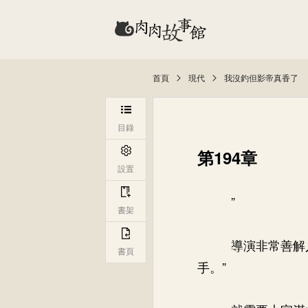
首頁
現代
我沒釣但影帝真香了
目錄
第194章
設置
”
書架
導演非常善解
書頁
手。”