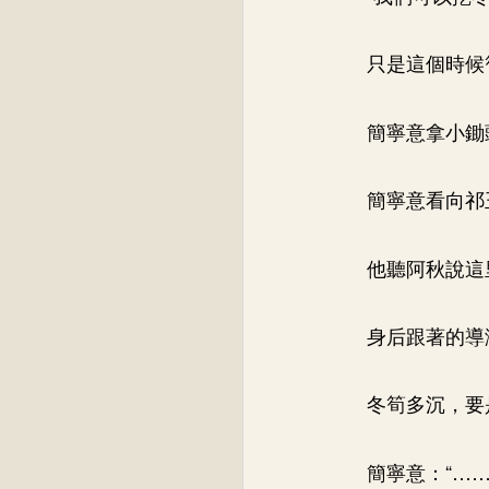
只是這個時候
簡寧意拿小鋤
簡寧意看向祁
他聽阿秋說這
身后跟著的導
冬筍多沉，要
簡寧意：“……