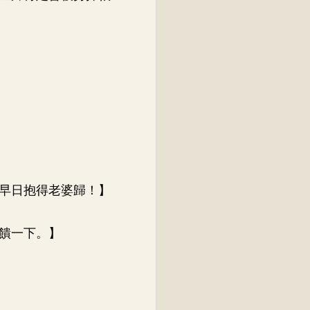
早日抱得老婆歸！】
饋一下。】