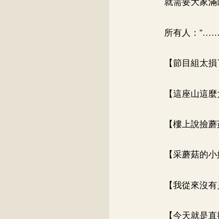
就需要大家滿
所有人：“……
【節目組太損
【這座山這麼
【樓上說撿蘑
【采蘑菇的小
【我從來沒有
【今天就是直