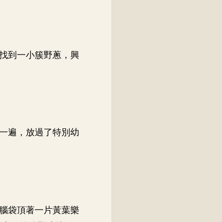
找到一小簇野蔥，興
一遍，放過了特別幼
腦袋頂著一片黃葉樂