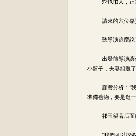
蛇也怕人，正
請來的六位嘉
聽導演這麼說
出發前導演讓
小籃子，夫妻組選
顧響分析：“
準備禮物，要是逛一
祁玉望著后面
“我們可以挖冬