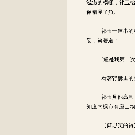
滋滋的模樣，祁玉
像貓見了魚。
祁玉一連串的
妥，笑著道：
“還是我第一
看著背簍里的
祁玉見他高興
知道南楓市有座山物
【簡崽笑的得