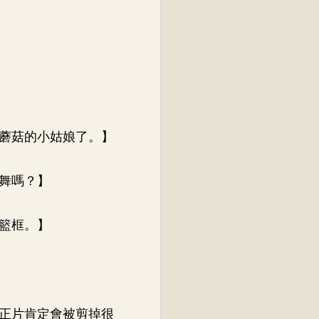
蘑菇的小姑娘了。】
舞嗎？】
籃框。】
正片肯定會被剪掉很