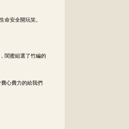
生命安全開玩笑。
，閨蜜組選了竹編的
會費心費力的給我們