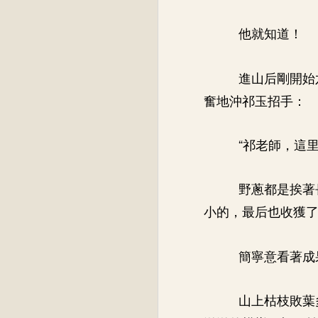
他就知道！
進山后剛開始
奮地沖祁玉招手：
“祁老師，這里
野蔥都是挨著
小的，最后也收獲
簡寧意看著成
山上枯枝敗葉