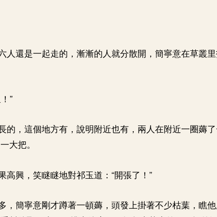
六人還是一起走的，漸漸的人就分散開，簡寧意在草叢里
！”
長的，這個地方有，說明附近也有，兩人在附近一圈薅了
了一大把。
果高興，笑瞇瞇地對祁玉道：“開張了！”
多，簡寧意剛才蹲著一頓薅，頭發上掛著不少枯葉，瞧他