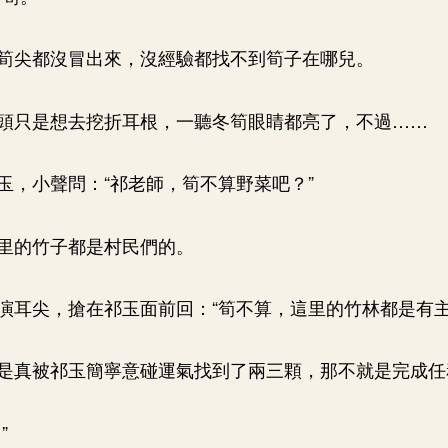
筍尖都沒冒出來，沒經驗都找不到筍子在哪兒。
頭只是想去挖折耳根，一聽冬筍眼睛都亮了，不過……
玉，小聲問：“祁老師，筍不算野菜吧？”
里的竹子都是村民們的。
演耳尖，搶在祁玉面前回：“筍不算，這里的竹林都是有主
是真被祁玉簡寧意碰運氣找到了兩三顆，那不就是完成任
”