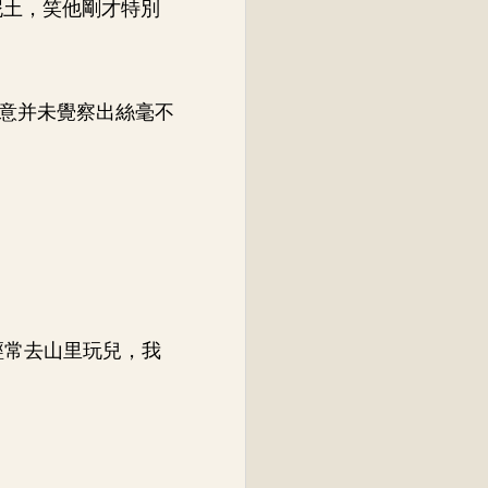
泥土，笑他剛才特別
意并未覺察出絲毫不
經常去山里玩兒，我