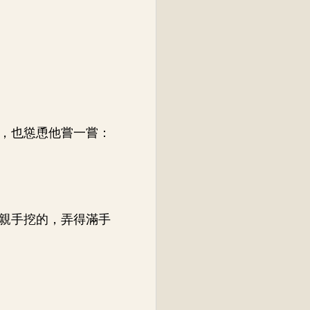
，也慫恿他嘗一嘗：
親手挖的，弄得滿手