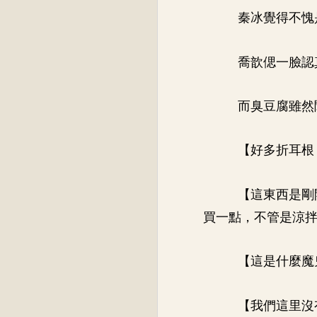
秦冰覺得不愧
喬歆偲一臉認
而臭豆腐雖然
【好多折耳根
【這東西是剛
買一點，不管是涼
【這是什麼魔
【我們這里沒