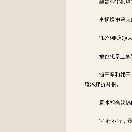
顧響和李桐煜
李桐煜抱著大
“我們要這顆
她也想早上多
簡寧意和祁玉
道涼拌折耳根。
秦冰和喬歆偲
“不行不行，