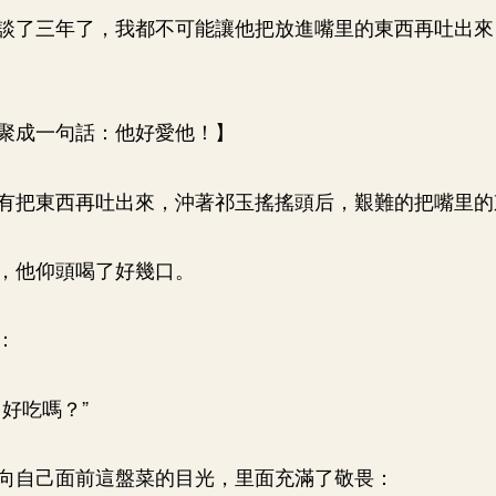
談了三年了，我都不可能讓他把放進嘴里的東西再吐出來
聚成一句話：他好愛他！】
有把東西再吐出來，沖著祁玉搖搖頭后，艱難的把嘴里的
，他仰頭喝了好幾口。
：
好吃嗎？”
向自己面前這盤菜的目光，里面充滿了敬畏：