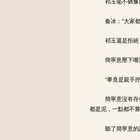
祁玉毫不猶豫
秦冰：“大家
祁玉還是拒絕
簡寧意壓下嘴
“畢竟是親手
簡寧意沒有存
都是泥，一點都不
聽了簡寧意的