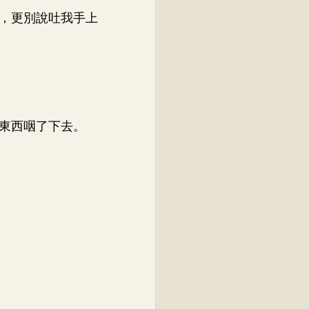
，更別說吐我手上
東西咽了下去。