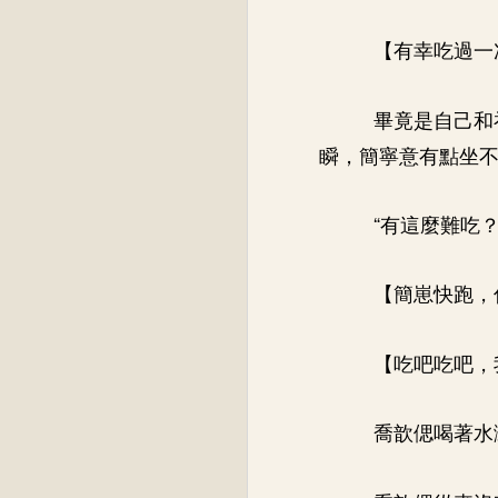
【有幸吃過一
畢竟是自己和
瞬，簡寧意有點坐
“有這麼難吃？
【簡崽快跑，
【吃吧吃吧，
喬歆偲喝著水