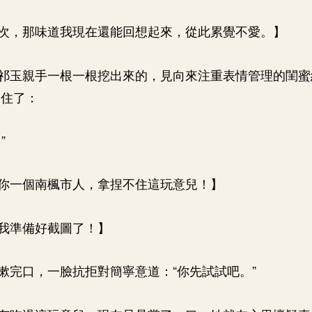
次，那味道我現在還能回想起來，從此累覺不愛。】
祁玉親手一根一根挖出來的，見向來注重表情管理的閨蜜
不住了：
”
你一個南楓市人，拿捏不住這玩意兒！】
我準備好截圖了！】
漱完口，一臉抗拒對簡寧意道：“你先試試吧。”