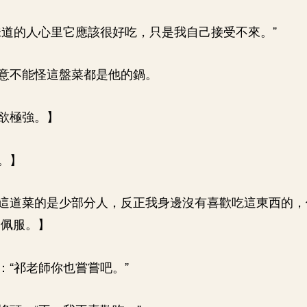
味道的人心里它應該很好吃，只是我自己接受不來。”
意不能怪這盤菜都是他的鍋。
欲極強。】
。】
這道菜的是少部分人，反正我身邊沒有喜歡吃這東西的，
常佩服。】
：“祁老師你也嘗嘗吧。”