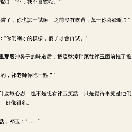
搖頭：“不，我不喜歡吃。”
都嘗了，你也試一試嘛，之前沒有吃過，萬一你喜歡呢？”
：“你們剛才的模樣，傻子才會再試。”
里那股沖鼻子的味道后，把這盤涼拌菜往祁玉面前推了推
挖的，祁老師你吃一點？”
什麼壞心思，也不是想看祁玉笑話，只是覺得畢竟是他們
嘗，好像很虧。
話，祁玉：“……”