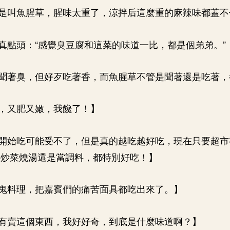
是叫魚腥草，腥味太重了，涼拌后這麼重的麻辣味都蓋不
真點頭：“感覺臭豆腐和這菜的味道一比，都是個弟弟。”
聞著臭，但好歹吃著香，而魚腥草不管是聞著還是吃著，
，又肥又嫩，我饞了！】
開始吃可能受不了，但是真的越吃越好吃，現在只要超市
拌炒菜燒湯還是當調料，都特別好吃！】
鬼料理，把嘉賓們的痛苦面具都吃出來了。】
有賣這個東西，我好好奇，到底是什麼味道啊？】