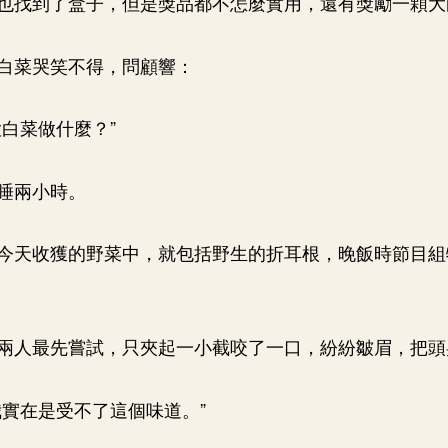
也找到了盒子，但是獎品都不怎麼實用，還有獎勵一顆大
白菜哭笑不得，問顧響：
大白菜做什麼？”
睡兩小時。
今天收獲的野菜中，就包括野生的折耳根，晚飯時節目組
兩人最先嘗試，只夾起一小截咬了一口，紛紛皺眉，把頭
我實在是受不了這個味道。”