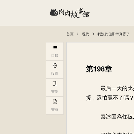
首頁
現代
我沒釣但影帝真香了
目錄
第198章
設置
最后一天的比
書架
援，還怕贏不了嗎
書頁
秦冰因為住破