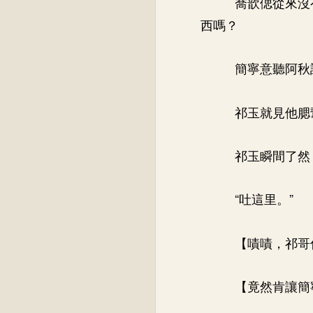
喬歆偲從來沒
西嗎？
簡寧意聽阿秋
祁玉就見他腮
祁玉瞬間了然
“吐這里。”
【嘖嘖，祁哥
【竟然肯讓簡