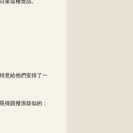
白菜這種獎品。
特意給他們安排了一
晃得跟撥浪鼓似的：