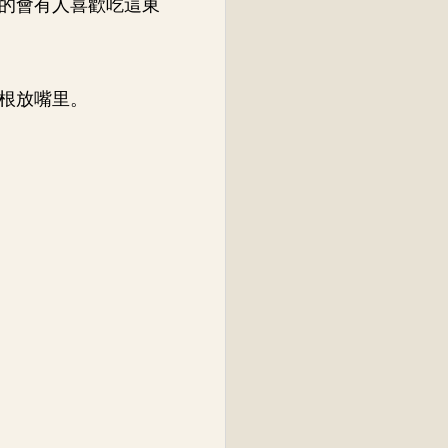
的會有人喜歡吃這東
根放嘴里。