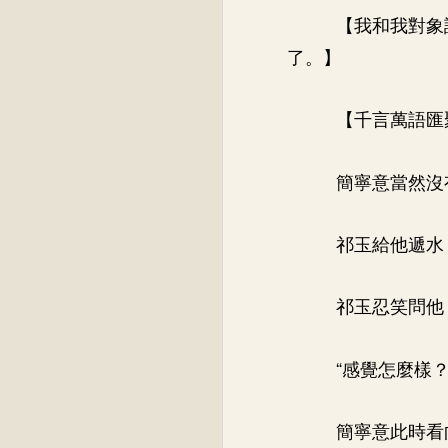
【我和我對象
了。】
【千言萬語匯
簡寧意當然沒
祁玉給他遞水
祁玉忍笑問他
“感覺怎麼樣？
簡寧意此時看