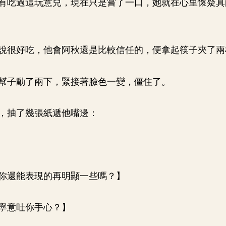
有吃過這玩意兒，現在只是嘗了一口，她就在心里懷疑真
說很好吃，他會阿秋還是比較信任的，便拿起筷子夾了兩
幫子動了兩下，緊接著臉色一變，僵住了。
，抽了幾張紙遞他嘴邊：
你還能表現的再明顯一些嗎？】
寧意吐你手心？】