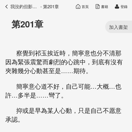
我沒釣但影帝真香了
- 第201章
首頁
書籍
登錄
我沒釣但影帝真香了
目錄
第201章
察覺到祁玉挨近時，簡寧意也分不清那
因為緊張震驚而劇烈的心跳中，到底有沒有
夾雜幾分心動甚至是……期待。
簡寧意心道不好，自己可能…大概…也
許…多半是……彎了。
抑或是早為某人心動，只是自己不愿意
承認。