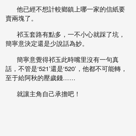
他已經不想計較鄉鎮上哪一家的信紙要
賣兩塊了。
祁玉套路有點多，一不小心就踩了坑，
簡寧意決定還是少說話為妙。
簡寧意覺得祁玉此時嘴里沒有一句真
話，不管是‘521’還是‘520’，他都不可能轉，
至于給阿秋的壓歲錢……
就讓主角自己承擔吧！