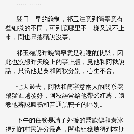
…………
翌日一早的錄制，祁玉注意到簡寧意有
些細微的不同，可到底哪里不一樣又說不上
來，問也只搖頭說沒事。
祁玉確認昨晚簡寧意是熟睡的狀態，因
此也沒想昨天晚上的事上想，見他和阿秋說
話，只當他是要和阿秋分別，心生不舍。
七天過去，阿秋和簡寧意兩人的關系突
飛猛進越發好，阿秋經常給他帶烤紅薯，還
教他辨認鳳鴨和普通黑鴨子的區別。
下午的任務是請了外援的喬歆偲和秦冰
得到的村民評分最高，閨蜜組獲勝得到本期