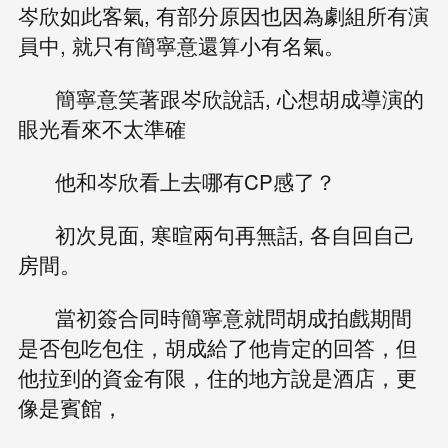
岑欣如此客氣, 有部分原因也因為劇組所有演
員中, 就只有簡寧意還算小有名氣。
簡寧意笑著跟岑欣說話, 心想胡成導演的
眼光看來不太準確
他和岑欣看上去哪有CP感了？
初次見面, 寒暄兩句再無話, 各自回自己
房間。
當初簽合同時簡寧意就問胡成拍戲期間
是否包吃包住，胡成給了他肯定的回答，但
他拉到的資金有限，住的地方說是酒店，更
像是賓館，