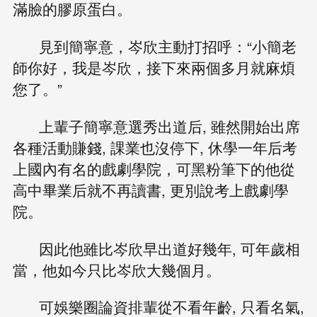
滿臉的膠原蛋白。
見到簡寧意，岑欣主動打招呼：“小簡老
師你好，我是岑欣，接下來兩個多月就麻煩
您了。”
上輩子簡寧意選秀出道后, 雖然開始出席
各種活動賺錢, 課業也沒停下, 休學一年后考
上國內有名的戲劇學院，可黑粉筆下的他從
高中畢業后就不再讀書, 更別說考上戲劇學
院。
因此他雖比岑欣早出道好幾年, 可年歲相
當，他如今只比岑欣大幾個月。
可娛樂圈論資排輩從不看年齡, 只看名氣,