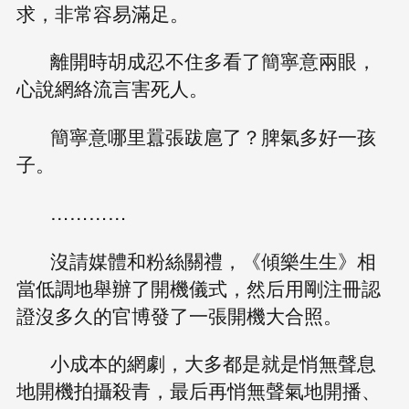
求，非常容易滿足。
離開時胡成忍不住多看了簡寧意兩眼，
心說網絡流言害死人。
簡寧意哪里囂張跋扈了？脾氣多好一孩
子。
…………
沒請媒體和粉絲關禮，《傾樂生生》相
當低調地舉辦了開機儀式，然后用剛注冊認
證沒多久的官博發了一張開機大合照。
小成本的網劇，大多都是就是悄無聲息
地開機拍攝殺青，最后再悄無聲氣地開播、