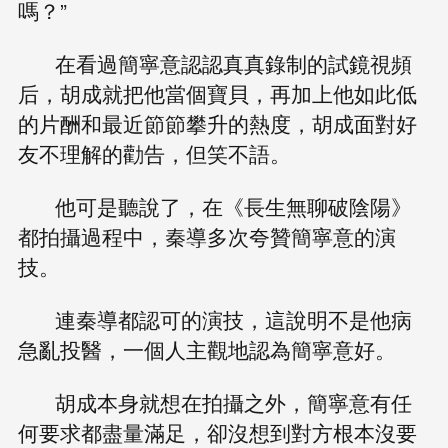
嗎？”
在看過簡寧意認認真真錄制的試鏡視頻
后，胡成就把他當個寶貝，再加上他如此低
的片酬和最近節節攀升的熱度，胡成面對好
友不理解的勸告，但笑不語。
他可是聽說了，在《長生無聊破陰陽》
都拍攝過程中，秦導多次夸贊簡寧意的演
技。
連秦導都認可的演技，這說明不是他病
急亂投醫，一個人主觀地認為簡寧意好。
胡成本身就想在拍攝之外，簡寧意有任
何要求都盡量滿足，卻沒想到對方根本沒要