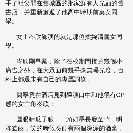
手了祖父開在舊城區的那家鮮有人光顧的舊
書店，并重新邂逅了他高中時期前桌女同
學。
女主岑欣飾演的就是那位柔婉清麗女同
學。
岑欣剛畢業，除了在校期間接的幾個小
廣告之外，在大眾面前幾乎毫無曝光度，百
科上都還未有自己的專屬詞條。
簡寧意在酒店見到導演口中和他很有CP
感的女主角岑欣：
圓眼睛瓜子臉，一頭如墨長發至背，明
眸皓齒，笑的時候臉側有兩個深深的酒窩，