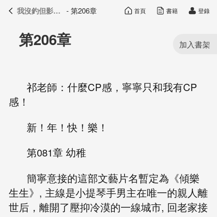
我沒釣但影帝真香了
- 第206章
首頁
書籍
登錄
我沒釣但影帝真香了
目錄
第206章
祁老師：什麼CP感，寧寧只和我有CP
感！
新！年！快！樂！
第081章 幼稚
簡寧意接的這部文藝片名暫定為《傾樂
生生》, 主線是小提琴手男主在唯一的親人離
世后，離開了壓抑冷漠的一線城市, 回老家接