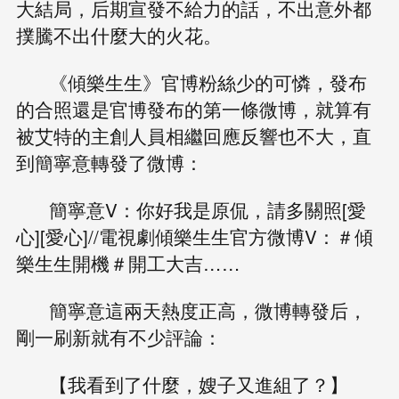
大結局，后期宣發不給力的話，不出意外都
撲騰不出什麼大的火花。
《傾樂生生》官博粉絲少的可憐，發布
的合照還是官博發布的第一條微博，就算有
被艾特的主創人員相繼回應反響也不大，直
到簡寧意轉發了微博：
簡寧意V：你好我是原侃，請多關照[愛
心][愛心]//電視劇傾樂生生官方微博V：＃傾
樂生生開機＃開工大吉……
簡寧意這兩天熱度正高，微博轉發后，
剛一刷新就有不少評論：
【我看到了什麼，嫂子又進組了？】