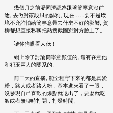
幾個月之前湯同濟認為跟著簡寧意沒前
途, 去做對家段風的舔狗, 現在……要不是環
境不允許怕給簡寧意帶去什麼不好的影響, 賀
柳都想直接私聊把熱搜截圖懟對方臉上了。
讓你狗眼看人低！
網上除了討論簡寧意顏值的, 還有在意他
和祁玉兩人的關系的。
前三天的直播, 能全程守下來的都是真愛
粉，路人或者路人粉，基本進來看了一眼，
沒發現自己喜歡的爆點就退出了，要麼就吃
飯或者無聊時打開，打發時間。