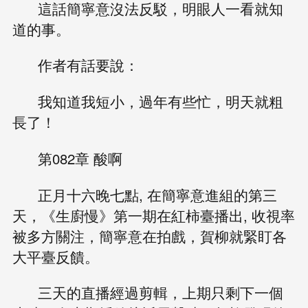
這話簡寧意沒法反駁，明眼人一看就知
道的事。
作者有話要說：
我知道我短小，過年有些忙，明天就粗
長了！
第082章 酸啊
正月十六晚七點, 在簡寧意進組的第三
天，《生廚慢》第一期在紅柿臺播出, 收視率
被多方關注，簡寧意在拍戲，賀柳就緊盯各
大平臺反饋。
三天的直播經過剪輯，上期只剩下一個