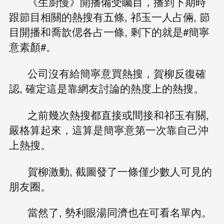
《生廚慢》開播備受矚目，播到下期時
跟節目相關的熱搜有五條, 祁玉一人占倆, 節
目開播和喬歆偲各占一條, 剩下的就是#簡寧
意素顏#。
公司沒有給簡寧意買熱搜，賀柳反復確
認, 確定這是靠網友討論的熱度上的熱搜。
之前幾次熱搜都直接或間接和祁玉有關,
嚴格算起來，這算是簡寧意第一次靠自己沖
上熱搜。
賀柳激動, 截圖發了一條僅少數人可見的
朋友圈。
當然了, 勢利眼湯同濟也在可看名單內。