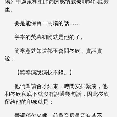
陽》中厲策和祖師爺的感情戲被削得那麼嚴
重。
要是能保留一兩場的話……
寧寧的熒幕初吻就是他的了。
簡寧意就知道祁玉會問岑欣，實話實
說：
【聽導演說演技不錯。】
他們圍讀會才結束，時間安排緊湊，他
和岑欣私底下就沒有說過幾句話，因此岑欣
留給他的印象就是：
臺詞稍欠火候，前鼻音后鼻音有些不