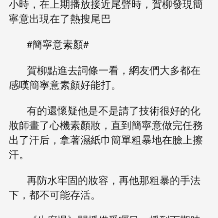
小時，在上期播放接近尾聲時，賀柳發現簡
寧意出現在了熱搜尾巴
#簡寧意素顏#
賀柳點進去詞條一看，網友們大多都在
感嘆簡寧意素顏好能打。
有的還懷疑他是不是請了技術很好的化
妝師畫了心機素顏妝，直到簡寧意做完任務
出了汗后，拿著濕紙巾簡單粗暴地在臉上擦
汗。
再防水牢固的妝容，再他那粗暴的手法
下，都不可能存活。