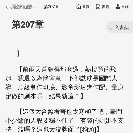
我沒釣但影帝真香了
- 第207章
首頁
書籍
登錄
我沒釣但影帝真香了
目錄
第207章
】
【前兩天營銷得那麼過，熱搜買的飛
起，我還以為簡寧意一下部戲就是國際大
導、頂級制作班底、影帝影后齊作配、量身
定做的劇本呢，結果就這？】
【這個大合照看著也太寒顫了吧，豪門
小少爺的人設要穩不住了，有錢的姐姐不支
持一波嗎？這也太沒牌面了[狗頭]】