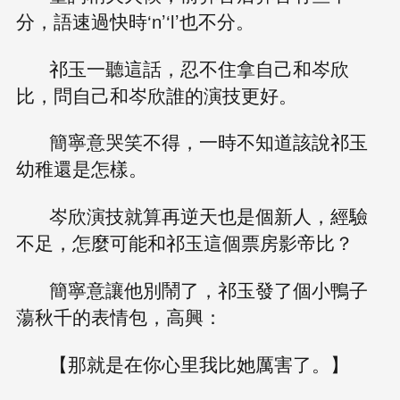
分，語速過快時‘n’‘l’也不分。
祁玉一聽這話，忍不住拿自己和岑欣
比，問自己和岑欣誰的演技更好。
簡寧意哭笑不得，一時不知道該說祁玉
幼稚還是怎樣。
岑欣演技就算再逆天也是個新人，經驗
不足，怎麼可能和祁玉這個票房影帝比？
簡寧意讓他別鬧了，祁玉發了個小鴨子
蕩秋千的表情包，高興：
【那就是在你心里我比她厲害了。】