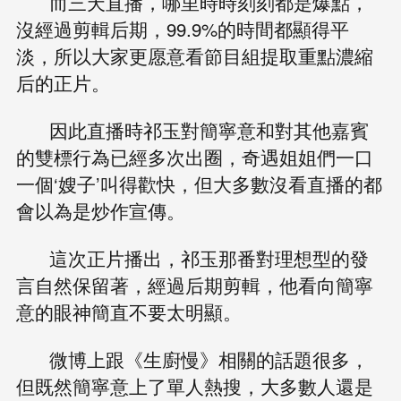
而三天直播，哪里時時刻刻都是爆點，
沒經過剪輯后期，99.9%的時間都顯得平
淡，所以大家更愿意看節目組提取重點濃縮
后的正片。
因此直播時祁玉對簡寧意和對其他嘉賓
的雙標行為已經多次出圈，奇遇姐姐們一口
一個‘嫂子’叫得歡快，但大多數沒看直播的都
會以為是炒作宣傳。
這次正片播出，祁玉那番對理想型的發
言自然保留著，經過后期剪輯，他看向簡寧
意的眼神簡直不要太明顯。
微博上跟《生廚慢》相關的話題很多，
但既然簡寧意上了單人熱搜，大多數人還是