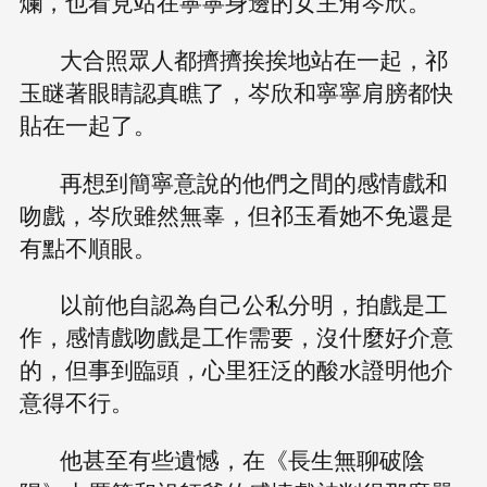
爛，也看見站在寧寧身邊的女主角岑欣。
大合照眾人都擠擠挨挨地站在一起，祁
玉瞇著眼睛認真瞧了，岑欣和寧寧肩膀都快
貼在一起了。
再想到簡寧意說的他們之間的感情戲和
吻戲，岑欣雖然無辜，但祁玉看她不免還是
有點不順眼。
以前他自認為自己公私分明，拍戲是工
作，感情戲吻戲是工作需要，沒什麼好介意
的，但事到臨頭，心里狂泛的酸水證明他介
意得不行。
他甚至有些遺憾，在《長生無聊破陰