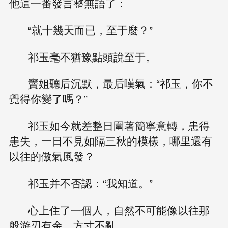
他這一番發言整無語了：
“就十幾天而已，至于麼？”
祁玉毫不猶豫點頭說至于。
竇姐聽后沉默，最后嘆氣：“祁玉，你不
覺得你變了嗎？”
祁玉如今就差整日圍著簡寧意轉，患得
患失，一日不見如隔三秋的模樣，哪里還有
以往的傲氣風發？
祁玉并不否認：“我知道。”
心上住了一個人，自然不可能像以往那
般游刃有余、方寸不亂。