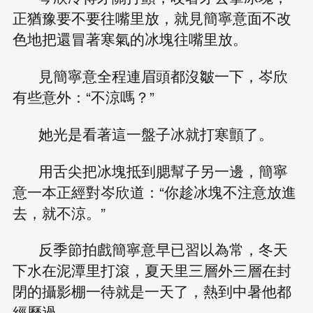
正猶豫要不要往嘴里放，就見簡寧意面不改
色地把還冒著寒氣的冰塊往嘴里放。
見簡寧意全程連眉頭都沒皺一下，岑欣
有些意外：“不涼嗎？”
她光是看著這一盤子冰就打寒顫了。
用舌尖把冰塊抵到腮幫子另一邊，簡寧
意一本正經對岑欣道：“你趁冰塊不注意放進
去，就不涼。”
反季節拍戲簡寧意早已習以為常，冬天
下水在泥潭里打滾，夏天里三層外三層在封
閉的攝影棚一待就是一天了，熱到中暑他都
經歷過。