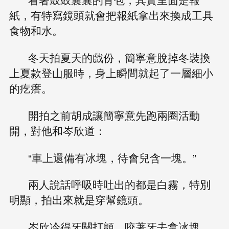
紙，有特寫鏡頭就會把報紙拿出來換成工具
食物和水。
冬天拍夏天的戲份，簡寧意脫掉冬裝換
上夏款登山服時，身上瞬間就起了一層細小
的疙瘩。
開拍之前胡成讓簡寧意先跑兩圈活動
開，對他和岑欣道：
“車上還備有冰塊，待會兒含一塊。”
兩人說話呼吸時吐出的都是白霧，特別
明顯，拍出來就是穿幫鏡頭。
岑欣冷得牙關打顫，咬著牙去拿冰塊，