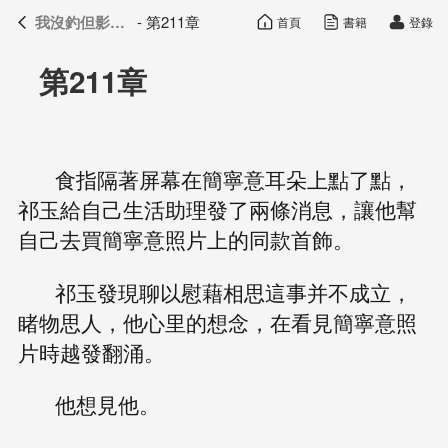
我沒釣但影帝真香了
- 第211章
首頁
書籍
登錄
我沒釣但影帝真香了
目錄
第211章
食指隔著屏幕在簡寧意耳朵上點了點，
祁玉給自己生活助理發了兩條消息，讓他幫
自己去買簡寧意照片上的同款首飾。
祁玉發現聊以慰藉相思這事并不成立，
睹物思人，他心里的想念，在看見簡寧意照
片時越發翻涌。
他想見他。