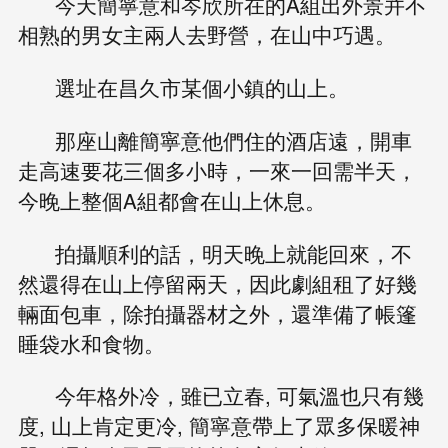
今天簡寧意和岑欣所在的A組出外景并不
相熟的男女主兩人去野營，在山中巧遇。
選址在昌久市某個小鎮的山上。
那座山離簡寧意他們住的酒店遠，開車
走高速要花三個多小時，一來一回需半天，
今晚上整個A組都會在山上休息。
拍攝順利的話，明天晚上就能回來，不
然還得在山上停留兩天，因此劇組租了好幾
輛面包車，除拍攝器材之外，還準備了帳篷
睡袋水和食物。
今年格外冷，雖已立春, 可氣溫也只有幾
度, 山上肯定更冷, 簡寧意帶上了眾多保暖神