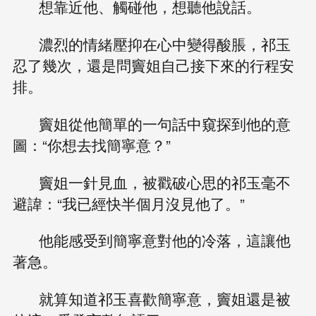
想靠近他、觸碰他，想聽他說話。
濃烈的情緒壓抑在心中變得酸脹，祁玉
忍了幾次，還是問竇姐自己接下來的行程安
排。
竇姐從他簡單的一句話中窺探到他的意
圖：“你想去找簡寧意？”
竇姐一針見血，被戳破心思的祁玉毫不
避諱：“我已經快半個月沒見他了。”
他能感受到簡寧意對他的冷落，這讓他
著急。
就算知道祁玉喜歡簡寧意，竇姐還是被