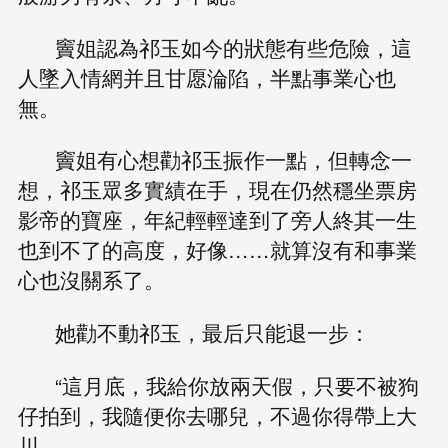
竇姐認為祁玉如今的狀態有些危險，這
人墜入情網并且甘愿淪陷，半點事業心也
無。
竇姐有心想勸祁玉振作一點，但轉念一
想，祁玉眾多實績在手，現在仍然穩坐票房
影帝的寶座，年紀輕輕達到了旁人終其一生
也到不了的高度，好像……就算沒有和事業
心也沒關系了。
她勸不動祁玉，最后只能退一步：
“這月底，我給你放兩天假，只要不被狗
仔拍到，我隨便你去哪兒，不過你得帶上大
川。