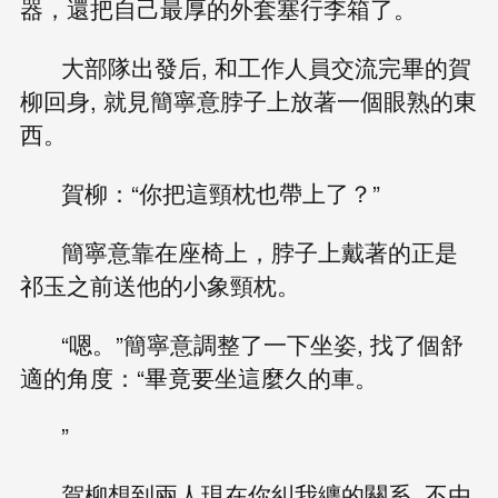
器，還把自己最厚的外套塞行李箱了。
大部隊出發后, 和工作人員交流完畢的賀
柳回身, 就見簡寧意脖子上放著一個眼熟的東
西。
賀柳：“你把這頸枕也帶上了？”
簡寧意靠在座椅上，脖子上戴著的正是
祁玉之前送他的小象頸枕。
“嗯。”簡寧意調整了一下坐姿, 找了個舒
適的角度：“畢竟要坐這麼久的車。
”
賀柳想到兩人現在你糾我纏的關系, 不由