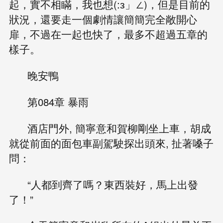
起，實不相瞞，我也想(:з」∠)，但是目前的
狀況，還要走一個劇情讓簡簡完全敞開心
扉，不過在一起也快了，最多不超過五章的
樣子。
晚安鴨
第084章 暴雨
酒店門外, 簡寧意和賀柳剛坐上車，胡成
就從前面的面包車副駕駛探出頭來, 扯著嗓子
問：
“人都到齊了嗎？東西裝好，馬上出發
了！”