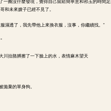
了一圈沒什麼發現，覺得自己留給簡寧意和祁玉的時間足夠
他哥和未來嫂子已經不見了。
衣服濕透了，我先帶他上來換衣服，沒事，你繼續找。”
”
大川抬胳膊擦了一下臉上的水，表情麻木望天
被拋棄的單身狗。