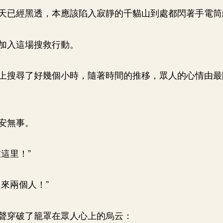
天已經黑透，本應該陷入寂靜的千貓山到處都閃著手電筒
加入這場搜救行動。
上搜尋了好幾個小時，隨著時間的推移，眾人的心情由最
安無事。
這里！”
過來兩個人！”
聲穿破了籠罩在眾人心上的烏云：