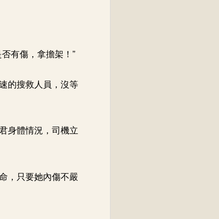
否有傷，拿擔架！”
速的搜救人員，沒等
君身體情況，司機立
命，只要她內傷不嚴