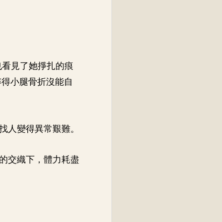
也看見了她掙扎的痕
摔得小腿骨折沒能自
找人變得異常艱難。
的交織下，體力耗盡