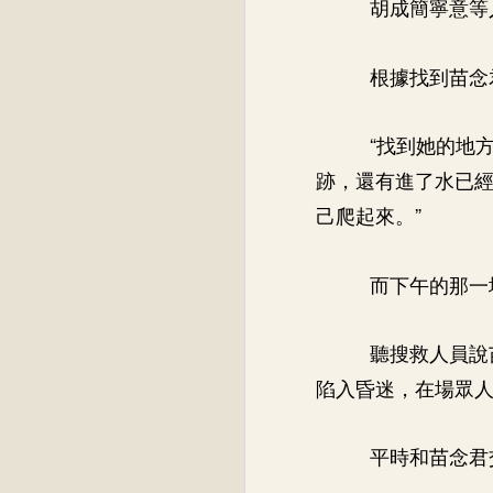
胡成簡寧意等
根據找到苗念
“找到她的地
跡，還有進了水已
己爬起來。”
而下午的那一
聽搜救人員說
陷入昏迷，在場眾
平時和苗念君