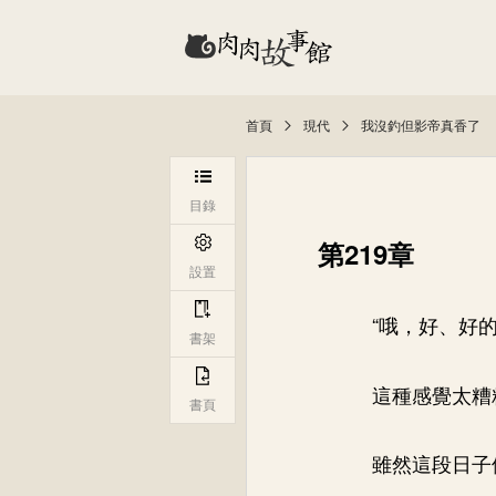
首頁
現代
我沒釣但影帝真香了
目錄
第219章
設置
“哦，好、好的
書架
這種感覺太糟
書頁
雖然這段日子