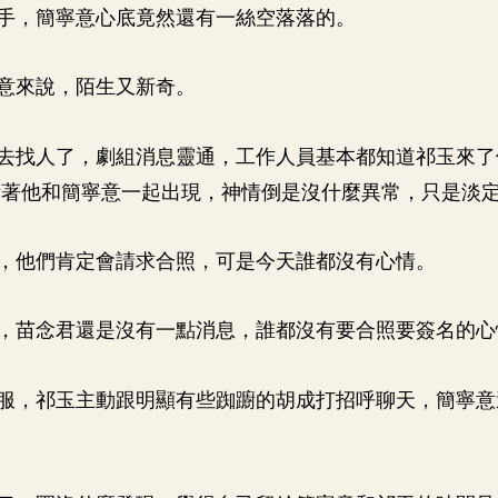
手，簡寧意心底竟然還有一絲空落落的。
意來說，陌生又新奇。
去找人了，劇組消息靈通，工作人員基本都知道祁玉來了
看著他和簡寧意一起出現，神情倒是沒什麼異常，只是淡
，他們肯定會請求合照，可是今天誰都沒有心情。
，苗念君還是沒有一點消息，誰都沒有要合照要簽名的心
服，祁玉主動跟明顯有些踟躕的胡成打招呼聊天，簡寧意