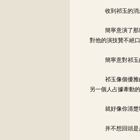
收到祁玉的消
簡寧意演了那
對他的演技贊不絕
簡寧意對祁玉
祁玉像個優雅
另一個人占據牽動
就好像你清楚
并不想回頭是