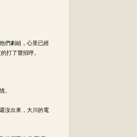
他們劇組，心里已經
定的打了聲招呼。
情。
還沒出來，大川的電