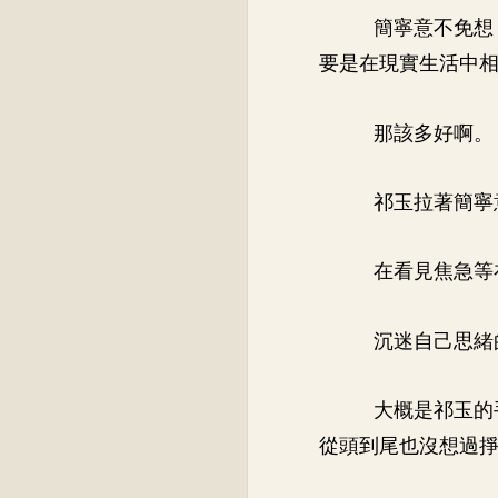
簡寧意不免想
要是在現實生活中
那該多好啊。
祁玉拉著簡寧
在看見焦急等
沉迷自己思緒
大概是祁玉的
從頭到尾也沒想過