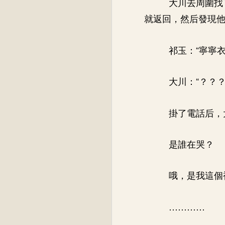
大川去周圍找
就返回，然后發現
祁玉：“寧寧
大川：“？？？
掛了電話后，
是誰在哭？
哦，是我這個
…………