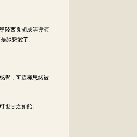
導陸西良胡成等導演
不是談戀愛了。
感覺，可這種思緒被
可也甘之如飴。