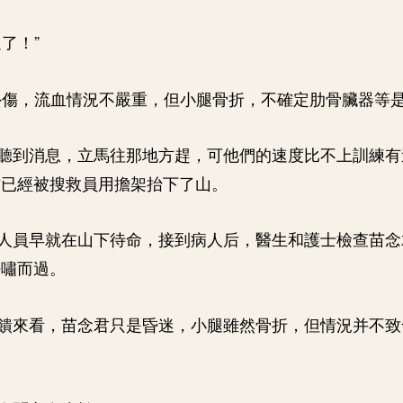
了！”
外傷，流血情況不嚴重，但小腿骨折，不確定肋骨臟器等是
聽到消息，立馬往那地方趕，可他們的速度比不上訓練有
君已經被搜救員用擔架抬下了山。
人員早就在山下待命，接到病人后，醫生和護士檢查苗念
呼嘯而過。
饋來看，苗念君只是昏迷，小腿雖然骨折，但情況并不致