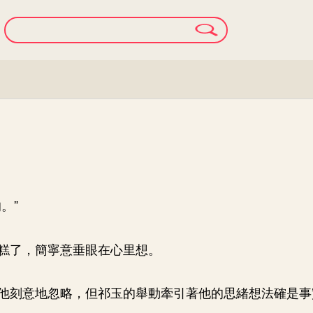
。”
糕了，簡寧意垂眼在心里想。
他刻意地忽略，但祁玉的舉動牽引著他的思緒想法確是事