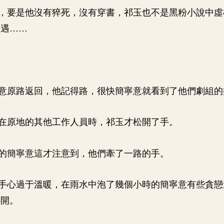
，要是他沒有猝死，沒有穿書，祁玉也不是黑粉小說中虛
相遇……
意原路返回，他記得路，很快簡寧意就看到了他們劇組的
在原地的其他工作人員時，祁玉才松開了手。
的簡寧意這才注意到，他們牽了一路的手。
手心過于溫暖，在雨水中泡了幾個小時的簡寧意有些貪戀
掙開。