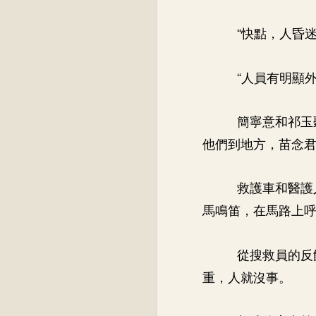
“快點，人昏迷
“人員有明顯
簡寧意和祁玉
他們到地方，苗念
救護車和醫護
馬鳴笛，在馬路上
從搜救員的反
重，人就沒事。