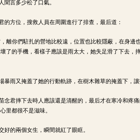
人聞言多少松了口氣。
君的方位，搜救人員在周圍進行了排查，最后道：
方，離你們駐扎的營地比較遠，位置也比較隱蔽，在身邊
經壞了的手機，看樣子應該是雨太大，她失足滑了下去，
場暴雨又掩蓋了她的行動軌跡，在樹木雜草的掩蓋下，讓
苗念君摔下去時人應該還是清醒的，最后才在寒冷和疼痛
人心里都很不是滋味。
交好的兩個女生，瞬間就紅了眼眶。