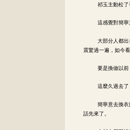
祁玉主動松了
這感覺對簡寧
大部分人都出
震驚過一遍，如今
要是換做以前
這麼久過去了
簡寧意去換衣
話先來了。