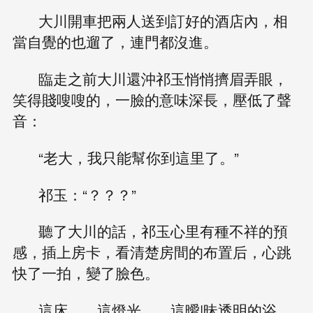
大川開車把兩人送到訂好的酒店內，相
當自覺的也遛了，連門都沒進。
臨走之前大川還沖祁玉悄悄擠眉弄眼，
笑得賤嗖嗖的，一臉的意味深長，壓低了聲
音：
“老大，我只能幫你到這里了。”
祁玉：“？？？”
聽了大川的話，祁玉心里有種不祥的預
感，插上房卡，看清楚房間的布置后，心跳
快了一拍，變了臉色。
這床……這燈光……這曖|昧透明的浴