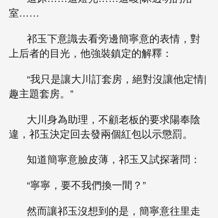
室……
祁玉下意識去看旁邊簡寧意的表情，對
上后者的目光，他強裝鎮定的解釋：
“我只是讓大川訂套房，絕對沒讓他定情|
趣主題套房。”
大川身為助理，不顧老板的要求陽奉陰
違，祁玉決定回去發兩個紅包以示懲罰。
知道簡寧意臉皮薄，祁玉又試探著問：
“寧寧，要不我們換一間？”
然而讓祁玉沒想到的是，簡寧意往里走