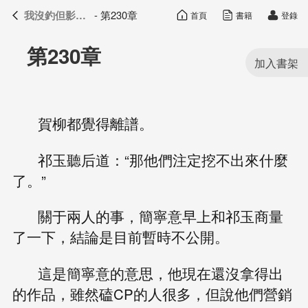
我沒釣但影帝真香了
- 第230章
首頁
書籍
登錄
我沒釣但影帝真香了
目錄
第230章
賀柳都覺得離譜。
祁玉聽后道：“那他們注定挖不出來什麼
了。”
關于兩人的事，簡寧意早上和祁玉商量
了一下，結論是目前暫時不公開。
這是簡寧意的意思，他現在還沒拿得出
的作品，雖然磕CP的人很多，但說他們營銷