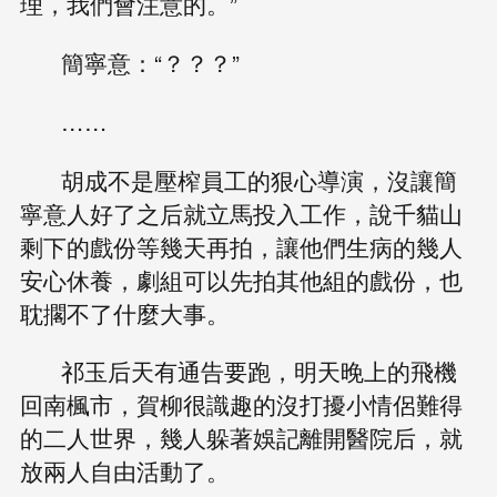
理，我們會注意的。”
簡寧意：“？？？”
……
胡成不是壓榨員工的狠心導演，沒讓簡
寧意人好了之后就立馬投入工作，說千貓山
剩下的戲份等幾天再拍，讓他們生病的幾人
安心休養，劇組可以先拍其他組的戲份，也
耽擱不了什麼大事。
祁玉后天有通告要跑，明天晚上的飛機
回南楓市，賀柳很識趣的沒打擾小情侶難得
的二人世界，幾人躲著娛記離開醫院后，就
放兩人自由活動了。