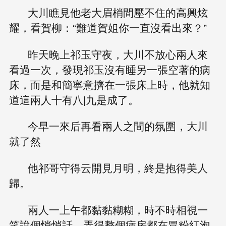
大川瞧見他老大眉梢間壓不住的高興炫
耀，看賀柳：“難道賀姐你一直沒看出來？”
昨天晚上祁玉守夜，大川不放心兩人來
看過一次，發現祁玉沒有睡另一張空著的病
床，而是和簡寧意擠在一張床上時，他就知
道這兩人十有八|九是成了。
今早一來后再看兩人之間的氛圍，大川
就了然
他祁哥守得云開見月明，終是抱得美人
歸。
兩人一上午都黏黏糊糊，時不時相視一
笑說個悄悄話，弄得整個病房都在冒粉紅泡