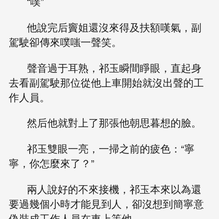
“噗”
他說完后竇姐還沒來得及扶額嘆氣，副
駕駛卻傳來噗嗤一聲笑。
聲音過于耳熟，祁玉瞬間睜眼，直起身
去看副駕駛那位從他上車開始就沒出聲的工
作人員。
然后他就對上了那張他朝思暮想的臉。
祁玉雙眼一亮，一掃之前的疲色：“寧
寧，你怎麼來了？”
兩人說好的不來接機，祁玉本來以為還
要過幾個小時才能見到人，卻沒想到簡寧意
偽裝成工作人員在車上等他。