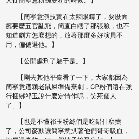
【簡寧意演技實在太辣眼睛了，要麼面
癱要麼五官亂飛，簡直白瞎了那張臉，也不
知道劇方怎麼想的，放著那麼多好演員不
用，偏偏選他。】
【公開處刑了屬于是。】
【剛去其他平臺看了一下，大家都因為
簡寧意這顆老鼠屎準備棄劇，CP粉們還在強
行捆綁祁玉說什麼定情作呢，笑死個人
了。】
【也是不懂祁玉粉絲們是吃錯什麼藥
了，公司麥麩讓簡寧意扒著他們哥哥吸血，