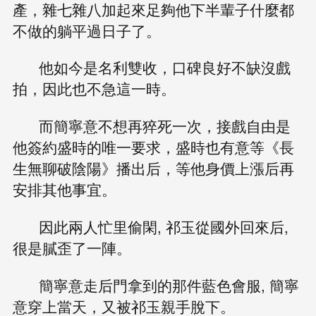
產，雜七雜八加起來足夠他下半輩子什麼都
不做的躺平過日子了。
他如今是名利雙收，口碑良好不缺沒戲
拍，因此也不急這一時。
而簡寧意不想再猝死一次，接戲自由是
他簽約盛時的唯一要求，盛時也有意等《長
生無聊破陰陽》播出后，等他身價上漲后再
安排其他事宜。
因此兩人忙里偷閑, 祁玉從國外回來后,
很是膩歪了一陣。
簡寧意走后門拿到的那件藍色會服, 簡寧
意穿上當天，又被祁玉親手脫下。