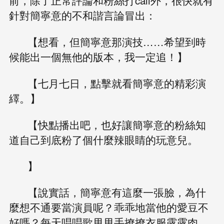
前，除了正常評論和粉絲打call外，很快就有
針對簡寧意的不和諧言論冒出：
【想看，但簡寧意那演技……希望到時
候能出一個無他的版本，我一定追！】
【七月七日，點擊就看簡寧意的精彩演
繹。】
【快點播出吧，也好讓簡寧意的粉絲知
道自己到底粉了個什麼辣眼睛的玩意兒。
】
【說實話，簡寧意有這麼一張臉，為什
麼想不通要當演員呢？乖乖地當他的愛豆不
好嗎？每天唱唱歌甩甩手撩撩衣服露露肉，