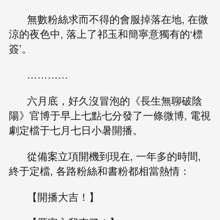
無數粉絲求而不得的會服掉落在地, 在微
涼的夜色中, 落上了祁玉和簡寧意獨有的‘標
簽’。
…………
六月底，好久沒冒泡的《長生無聊破陰
陽》官博于早上七點七分發了一條微博, 電視
劇定檔于七月七日小暑開播。
從備案立項開機到現在, 一年多的時間,
終于定檔, 各路粉絲和書粉都相當熱情：
【開播大吉！】