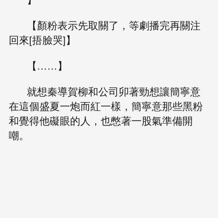
【顏粉表示先取關了，等劇播完再關注
回來[捂臉哭]】
【……】
就想秦導賀柳和公司卯著勁想讓簡寧意
在這個盛夏一炮而紅一樣，簡寧意那些黑粉
和覺得他礙眼的人，也憋著一股氣準備開
嘲。