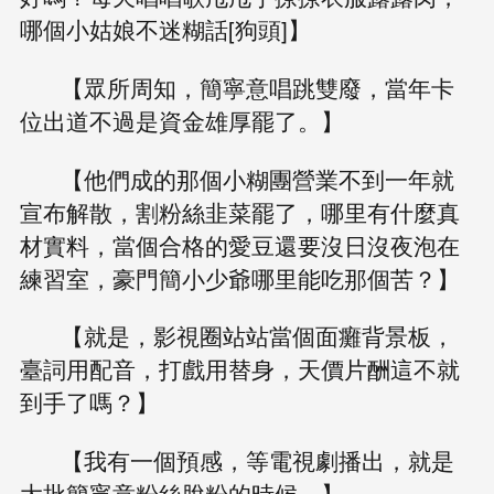
哪個小姑娘不迷糊話[狗頭]】
【眾所周知，簡寧意唱跳雙廢，當年卡
位出道不過是資金雄厚罷了。】
【他們成的那個小糊團營業不到一年就
宣布解散，割粉絲韭菜罷了，哪里有什麼真
材實料，當個合格的愛豆還要沒日沒夜泡在
練習室，豪門簡小少爺哪里能吃那個苦？】
【就是，影視圈站站當個面癱背景板，
臺詞用配音，打戲用替身，天價片酬這不就
到手了嗎？】
【我有一個預感，等電視劇播出，就是
大批簡寧意粉絲脫粉的時候。】