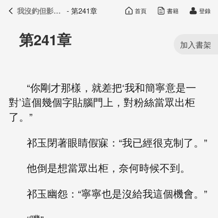
我沒釣但影帝真香了
- 第241章
首頁
書籍
登錄
我沒釣但影帝真香了
目錄
第241章
“你剛才那樣，就差把‘我和簡寧意是一
對’這個幾個字貼腦門上，對粉絲當眾出柜
了。”
祁玉閉著眼睛假寐：“我已經很克制了。”
他倒是想當眾出柜，奈何時候不到。
祁玉幽怨：“寧寧也是沒給我這個機會。”