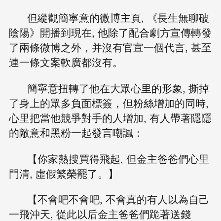
但縱觀簡寧意的微博主頁, 《長生無聊破
陰陽》開播到現在, 他除了配合劇方宣傳轉發
了兩條微博之外，并沒有官宣一個代言, 甚至
連一條文案軟廣都沒有。
簡寧意扭轉了他在大眾心里的形象, 撕掉
了身上的眾多負面標簽，但粉絲增加的同時,
心里把當他競爭對手的人增加, 有人帶著隱隱
的敵意和黑粉一起發言嘲諷：
【你家熱搜買得飛起, 但金主爸爸們心里
門清, 虛假繁榮罷了。】
【不會吧不會吧, 不會真的有人以為自己
一飛沖天, 從此以后金主爸爸們跪著送錢