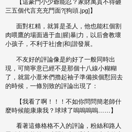
【這豪門小少爺能忍？家財萬貫不得砸
三五個代言充充門面?[狗頭.jpg]】
面對杠精，就算是圣人，他也能杠個割
肉喂鷹的場面過于血|腥|暴|力，以后會教壞
小孩子，不利于社|會|和|諧發展。
不友好的評論像是約好了一般同時出
現，可簡寧意已經不是那個十八線小糊糊
了，就當小薏米們擼起袖子準備挨個懟回去
的時候，一條別致的評論出現了：
【我看了啊！！！不如你問問簡老師什
麼時候能康康我？球球了嗚嗚嗚嗚……】
看著這條格格不入的評論，粉絲和路人