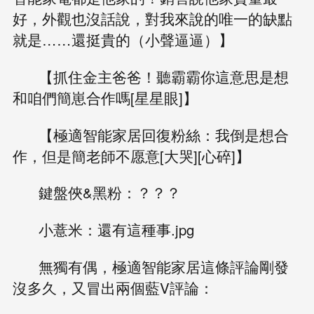
好，外觀也沒話說，對我來說的唯一的缺點
就是……還挺貴的（小聲逼逼）】
【抓住金主爸爸！聽霸霸你這意思是想
和咱們簡崽合作嗎[星星眼]】
【極適智能家居回復粉絲：我倒是想合
作，但是簡老師不愿意[大哭][心碎]】
鍵盤俠&黑粉：？？？
小薏米：還有這種事.jpg
無獨有偶，極適智能家居這條評論剛發
沒多久，又冒出兩個藍V評論：