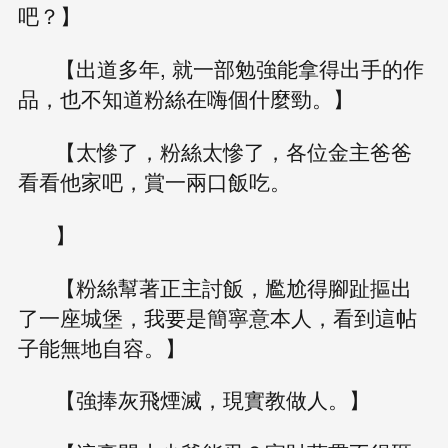
吧？】
【出道多年, 就一部勉強能拿得出手的作
品，也不知道粉絲在嗨個什麼勁。】
【太慘了，粉絲太慘了，各位金主爸爸
看看他家吧，賞一兩口飯吃。
】
【粉絲幫著正主討飯，尷尬得腳趾摳出
了一座城堡，我要是簡寧意本人，看到這帖
子能無地自容。】
【強捧灰飛煙滅，現實教做人。】