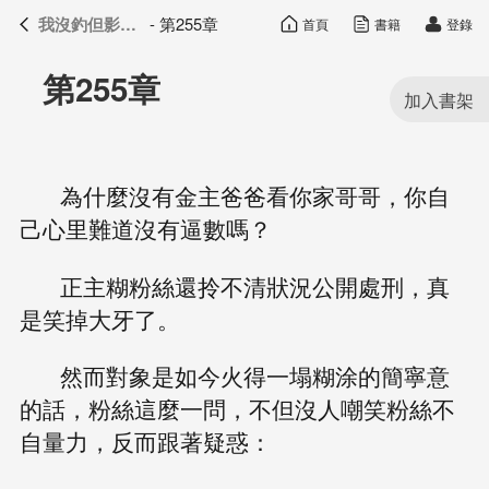
我沒釣但影帝真香了
- 第255章
首頁
書籍
登錄
我沒釣但影帝真香了
目錄
第255章
為什麼沒有金主爸爸看你家哥哥，你自
己心里難道沒有逼數嗎？
正主糊粉絲還拎不清狀況公開處刑，真
是笑掉大牙了。
然而對象是如今火得一塌糊涂的簡寧意
的話，粉絲這麼一問，不但沒人嘲笑粉絲不
自量力，反而跟著疑惑：