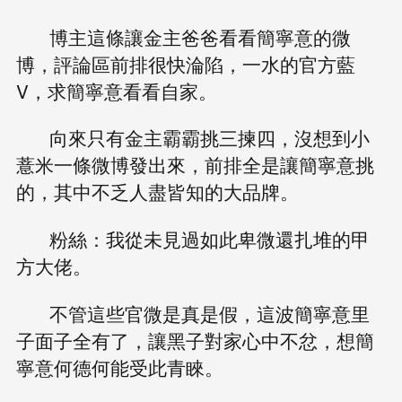
博主這條讓金主爸爸看看簡寧意的微
博，評論區前排很快淪陷，一水的官方藍
V，求簡寧意看看自家。
向來只有金主霸霸挑三揀四，沒想到小
薏米一條微博發出來，前排全是讓簡寧意挑
的，其中不乏人盡皆知的大品牌。
粉絲：我從未見過如此卑微還扎堆的甲
方大佬。
不管這些官微是真是假，這波簡寧意里
子面子全有了，讓黑子對家心中不忿，想簡
寧意何德何能受此青睞。