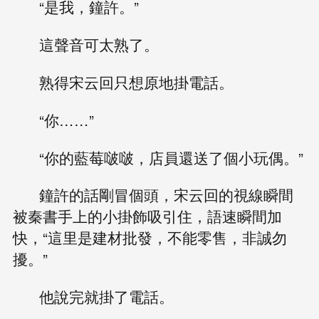
“是我，鐘許。”
這聲音可太熟了。
熟得宋云回只想原地掛電話。
“你……”
“你的藍莓啵啵，店員還送了個小玩偶。”
鐘許的話剛冒個頭，宋云回的視線瞬間
被秦書手上的小掛飾吸引住，語速瞬間加
快，“這里是建材批發，不能零售，非誠勿
擾。”
他說完就掛了電話。