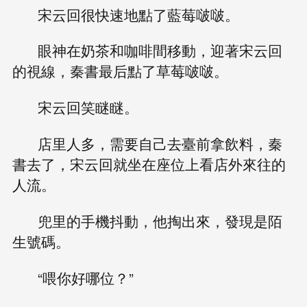
宋云回很快速地點了藍莓啵啵。
眼神在奶茶和咖啡間移動，迎著宋云回
的視線，秦書最后點了草莓啵啵。
宋云回笑瞇瞇。
店里人多，需要自己去臺前拿飲料，秦
書去了，宋云回就坐在座位上看店外來往的
人流。
兜里的手機抖動，他掏出來，發現是陌
生號碼。
“喂你好哪位？”