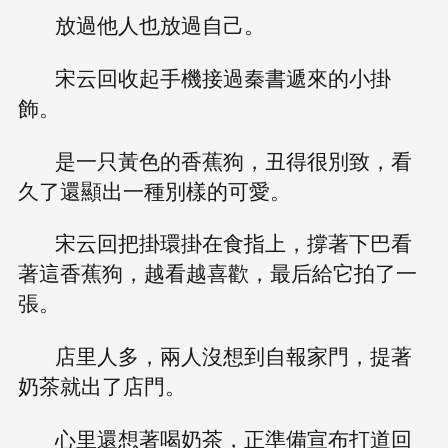
放過他人也放過自己。
宋云回收起手機接過秦書遞來的小掛
飾。
是一只黃色的香蕉狗，丑得很別致，看
久了還顯出一種別樣的可愛。
宋云回把掛環掛在食指上，撐著下巴看
著這香蕉狗，越看越喜歡，最后給它拍了一
張。
店里人多，兩人沒想到自報家門，提著
奶茶就出了店門。
心里還想著喝奶茶，正準備宣布打道回