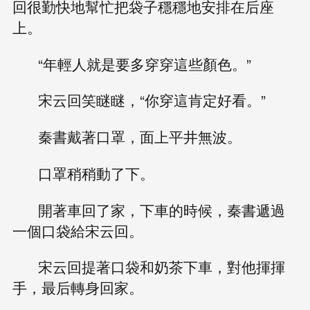
回很勤快地幫忙把袋子穩穩地安排在后座
上。
“年輕人就是要多穿穿這些顏色。”
宋云回笑瞇瞇，“你穿這肯定好看。”
秦書戴著口罩，面上平井無波。
口罩稍稍動了下。
開著車回了家，下車的時候，秦書遞過
一個口袋給宋云回。
宋云回提著口袋和奶茶下車，對他揮揮
手，最后轉身回家。