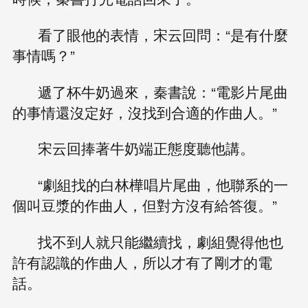
看了眼他的表情，宋云回問：“是有什麼
事情嗎？”
遞了杯牛奶過來，秦書說：“電影片尾曲
的事情還沒定好，沒找到合適的作曲人。”
宋云回捧著牛奶端正態度聽他講。
“劇組找的白林樺唱片尾曲，他聯系的一
個叫豆漿的作曲人，但對方沒有給答復。”
找不到人就只能繼續找，劇組覺得他也
許有認識的作曲人，所以才有了剛才的電
話。