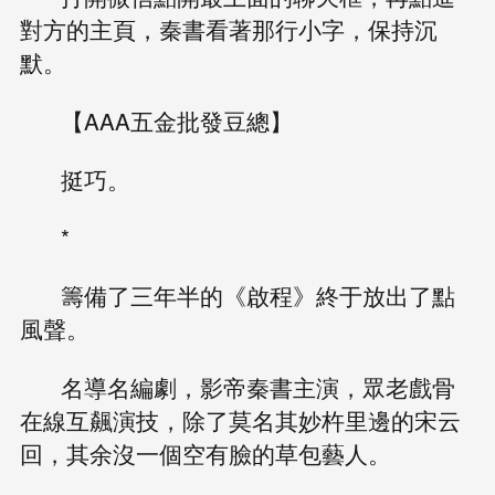
對方的主頁，秦書看著那行小字，保持沉
默。
【AAA五金批發豆總】
挺巧。
*
籌備了三年半的《啟程》終于放出了點
風聲。
名導名編劇，影帝秦書主演，眾老戲骨
在線互飆演技，除了莫名其妙杵里邊的宋云
回，其余沒一個空有臉的草包藝人。