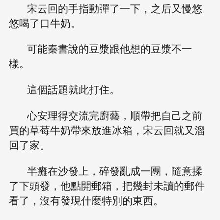
宋云回的手指動彈了一下，之后又慢悠
悠喝了口牛奶。
可能秦書說的豆漿跟他想的豆漿不一
樣。
這個話題就此打住。
心安理得交流完廚藝，順帶把自己之前
買的草莓牛奶帶來放進冰箱，宋云回就又溜
回了家。
半癱在沙發上，碎發亂成一團，隨意揉
了下頭發，他點開郵箱，把幾封未讀的郵件
看了，沒有發現什麼特別的東西。