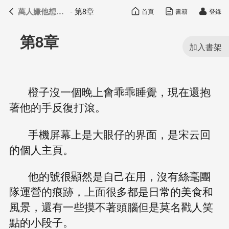
萬人嫌他想開了
- 第8章
首頁
書籍
登錄
萬人嫌他想開了
目錄
第8章
橙子沒一個晚上會乖乖睡覺，現在還抱
著他的手反復打滾。
手機屏幕上是大眼仔的界面，是宋云回
的個人主頁。
他的號很顯然是自己在用，沒有絲毫團
隊運營的痕跡，上面很多都是日常的美食和
風景，還有一些摸不著頭腦但是莫名戳人笑
點的小段子。