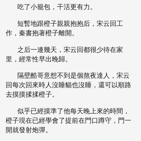
吃了小籠包，干活更有力。
短暫地跟橙子親親抱抱后，宋云回工
作，秦書抱著橙子離開。
之后一連幾天，宋云回都很少待在家
里，經常性早出晚歸。
隔壁酷哥意想不到是個熬夜達人，宋云
回每次回來時人沒睡貓也沒睡，還可以順路
去摸摸揉揉橙子。
似乎已經摸準了他每天晚上來的時間，
橙子現在已經學會了提前在門口蹲守，門一
開就發射炮彈。