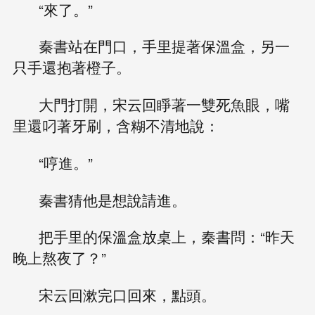
“來了。”
秦書站在門口，手里提著保溫盒，另一
只手還抱著橙子。
大門打開，宋云回睜著一雙死魚眼，嘴
里還叼著牙刷，含糊不清地說：
“哼進。”
秦書猜他是想說請進。
把手里的保溫盒放桌上，秦書問：“昨天
晚上熬夜了？”
宋云回漱完口回來，點頭。