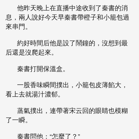
他昨天晚上在直播中途收到了秦書的消
息，兩人說好今天早秦書帶橙子和小籠包過
來串門。
約好時間后他是設了鬧鐘的，沒想到最
后還是沒爬起來。
秦書打開保溫盒。
一股香味瞬間撲出，小籠包皮薄餡大，
看上去就湯汁濃郁。
蒸氣撲出，連帶著宋云回的眼睛也模糊
了一瞬。
秦書問他：“怎麼了？”