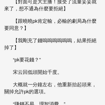
【對面可是大主播！接受了流量妥妥就
來了，想不通為什麼要拒絕】
【跟曉曉pk肯定輸，必輸的劇局為什麼
要同意？】
【我剛充了錢嗚嗚嗚嗚嗚嗚，結果拒絕
掉了】
“pk要花錢？”
宋云回低頭開始千度。
大概就一分鐘左右，他重新抬起頭來，
關掉允許pk的選項。
“賺錢不易，理智消費。”