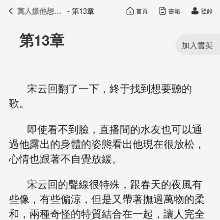
萬人嫌他想開了
- 第13章
首頁
書籍
登錄
萬人嫌他想開了
目錄
第13章
宋云回翻了一下，終于找到想要聽的
歌。
即使看不到臉，直播間的水友也可以通
過他露出的身體的姿態看出他現在很放松，
心情也跟著不自覺放緩。
宋云回的聲線很特殊，跟春天的夜風有
些像，有些偏涼，但是又帶著撫過萬物的柔
和，兩種奇怪的特質結合在一起，讓人完全