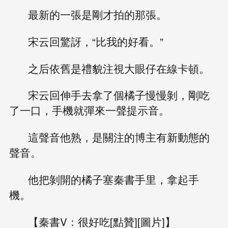
最新的一張是剛才拍的那張。
宋云回驚訝，“比我的好看。”
之后依舊是禮貌注視大眼仔在線卡頓。
宋云回伸手去拿了個橘子慢慢剝，剛吃
了一口，手機就彈來一聲提示音。
這聲音他熟，是關注的博主有新動態的
聲音。
他把剝開的橘子塞秦書手里，拿起手
機。
【秦書V：很好吃[點贊][圖片]】