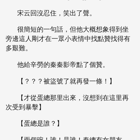
宋云回沒忍住，笑出了聲。
很簡短的一句話，但他大概想象得到坐
旁邊這人剛才在一眾小表情中找點贊找得有
多艱難。
他給辛勞的秦秦影帝點了個贊。
【？？？被盜號了就再發一條！】
【才從蛋總那里出來，沒想到在這里再
次受到暴擊】
【蛋總是誰？】
【兩個碗！誰！是誰！秦總有女朋友