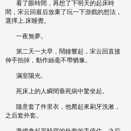
看了眼時間，再想了下明天的起床時
間，宋云回最后放棄了玩一下游戲的想法，
選擇上.床睡覺。
一夜無夢。
第二天一大早，鬧鐘響起，宋云回直接
伸手拍掉，動作絲毫不帶猶豫。
滿室陽光。
死床上的人瞬間垂死病中驚坐起。
隨意套了件里衣，他爬起來刷牙洗漱，
之后套外套。
準備拿起平時穿的外套的手停住，之后