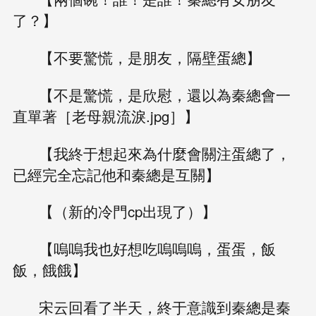
了？】
【不要驚慌，是朋友，隔壁蛋總】
【不是驚慌，是欣慰，還以為秦總會一
直單著［老母親流淚.jpg］】
【我終于想起來為什麼會關注蛋總了，
已經完全忘記他和秦總是互關】
【（新的冷門cp出現了）】
【嗚嗚我也好想吃嗚嗚嗚，蛋蛋，飯
飯，餓餓】
宋云回看了半天，終于意識到秦總是秦