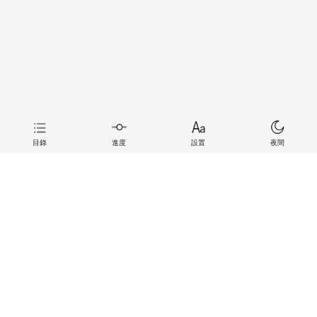
目錄
進度
設置
夜間
上一章
下一章