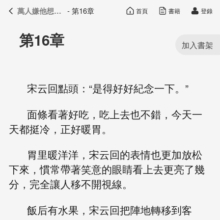
萬人嫌他想開了
- 第16章
首頁
書籍
登錄
萬人嫌他想開了
目錄
第16章
宋云回點頭：“是得好好紀念一下。”
面條看著好吃，吃上去也不錯，今天一
天都挺冷，正好暖胃。
胃里暖洋洋，宋云回的表情也更加放松
下來，慣常帶著笑意的眼睛看上去更亮了幾
分，完全讓人移不開視線。
飯后有水果，宋云回把陣地轉移到客