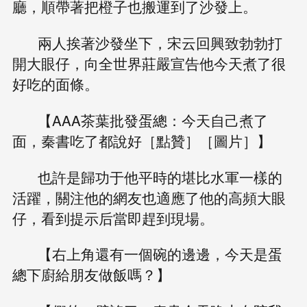
廳，順帶著把橙子也搬運到了沙發上。
兩人挨著沙發坐下，宋云回興致勃勃打
開大眼仔，向全世界莊嚴宣告他今天煮了很
好吃的面條。
【AAA茶葉批發蛋總：今天自己煮了
面，秦書吃了都說好［點贊］［圖片］】
也許是歸功于他平時的堪比水軍一樣的
活躍，關注他的網友也適應了他的高頻大眼
仔，看到提示后當即趕到現場。
【右上角還有一個碗的邊邊，今天是蛋
總下廚給朋友做飯嗎？】