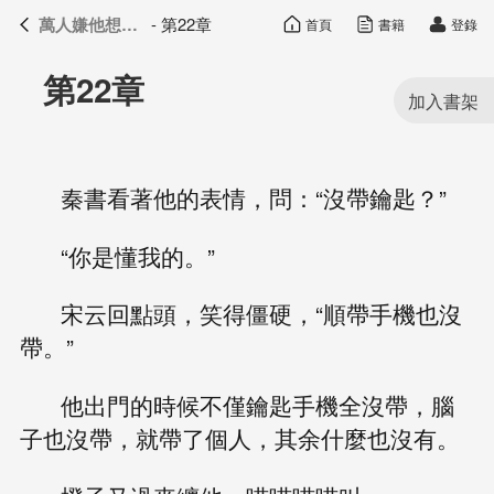
萬人嫌他想開了
- 第22章
首頁
書籍
登錄
萬人嫌他想開了
目錄
第22章
秦書看著他的表情，問：“沒帶鑰匙？”
“你是懂我的。”
宋云回點頭，笑得僵硬，“順帶手機也沒
帶。”
他出門的時候不僅鑰匙手機全沒帶，腦
子也沒帶，就帶了個人，其余什麼也沒有。