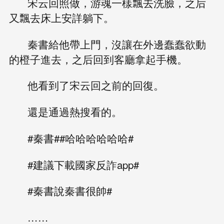
宋云回照做，游魂一樣飄去洗臉，之后
又飄去床上安詳躺下。
秦書給他帶上門，沒讓在外邊蠢蠢欲動
的橙子進去，之后回到客廳拿起手機。
他看到了宋云回之前的回復。
還是通過熱搜看的。
#秦書##哈哈哈哈哈哈#
#建議下載國家反詐app#
#秦書說秦書很帥#
……