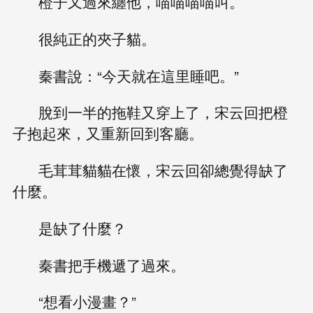
橙子又過來纏他，喵喵喵喵叫。
很純正的夾子貓。
秦書說：“今天就在這里睡吧。”
脫到一半的拖鞋又穿上了，宋云回把橙
子抱起來，又重新回到客廳。
毛茸茸貓貓在懷，宋云回卻總覺得缺了
什麼。
是缺了什麼？
秦書把手機遞了過來。
“想看小漫畫？”