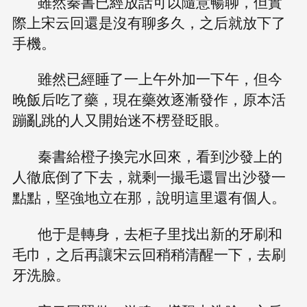
雖然秦書已經放話可以隨意暢聊，但實
際上宋云回還是沒有聊多久，之后就放下了
手機。
雖然已經睡了一上午外加一下午，但今
晚飯后吃了藥，現在藥效逐漸發作，原本活
蹦亂跳的人又開始迷不楞登眨眼。
秦書給橙子換完水回來，看到沙發上的
人徹底倒了下去，就剩一撮毛還冒出沙發一
點點，堅強地立在那，說明這里還有個人。
他于是轉身，去柜子里找出新的牙刷和
毛巾，之后再讓宋云回稍稍清醒一下，去刷
牙洗臉。