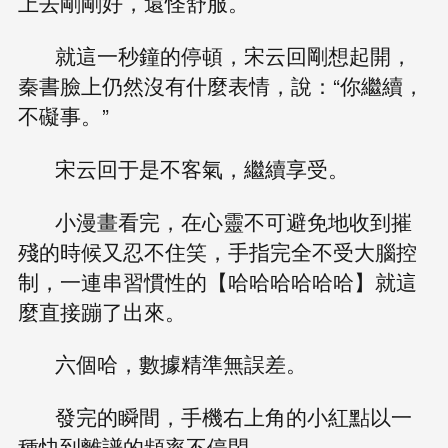
上去剛剛好，還怪舒服。
就這一秒鐘的停頓，宋云回剛想起開，
秦書臉上仍然沒有什麼表情，說：“你繼續，
不礙事。”
宋云回于是不客氣，繼續享受。
小漫畫看完，在心靈不可避免地收到摧
殘的時候又忍不住笑，手指完全不受大腦控
制，一連串習慣性的【哈哈哈哈哈哈】就這
麼直接蹦了出來。
六個哈，數據精準無誤差。
發完的瞬間，手機右上角的小紅點以一
種快到離譜的頻率不停閃。