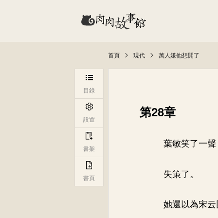
首頁
現代
萬人嫌他想開了
目錄
第28章
設置
葉敏笑了一聲
書架
失策了。
書頁
她還以為宋云