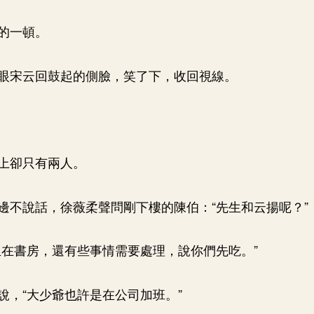
的一頓。
眼宋云回鼓起的側臉，笑了下，收回視線。
上卻只有兩人。
邊不說話，徐薇柔聲問剛下樓的陳伯：“先生和云揚呢？”
生在書房，還有些事情需要處理，說你們先吃。”
說，“大少爺也許是在公司加班。”