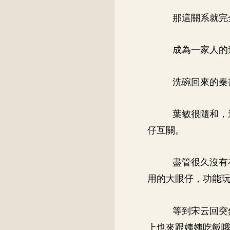
那這關系就完
成為一家人的
洗碗回來的秦
葉敏很隨和，
仔互關。
盡管很久沒有
用的大眼仔，功能
等到宋云回突
上也來跟姨姨吃飯哦