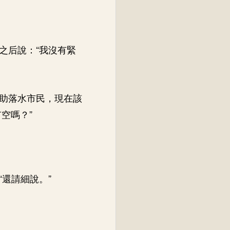
之后說：“我沒有緊
救助落水市民，現在該
空嗎？”
還請細說。”