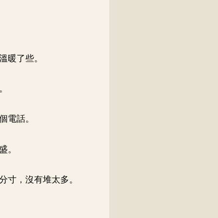
溫暖了些。
。
個電話。
盛。
分寸，沒有堆太多。