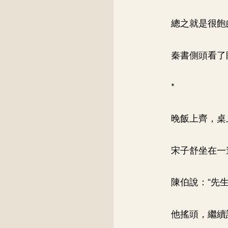
總之就是很飽
秦書側頭看了
*
晚飯上齊，桌
宋子舒坐在一
陳伯說：“先
他搖頭，繼續