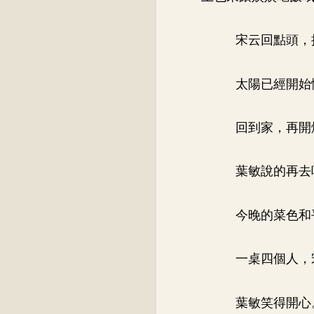
宋云回點頭，
太陽已經開始
回到家，再開
葉敏說的再去
今晚的菜色和
一桌四個人，
葉敏笑得開心