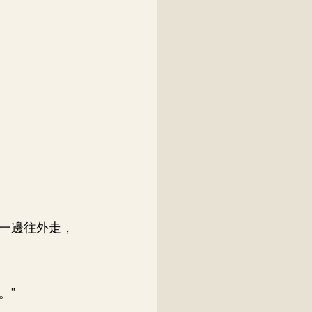
一邊往外走，
。”