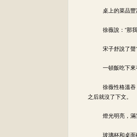
桌上的菜品豐
徐薇說：“那
宋子舒說了聲“
一頓飯吃下來
徐薇性格溫吞
之后就沒了下文。
燈光明亮，滿
玻璃杯和桌面