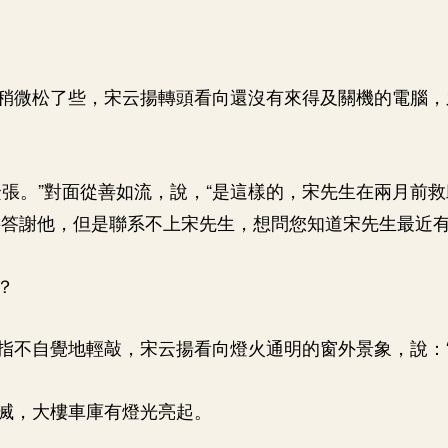
稍微松了些，宋云揚轉頭看向還沒有來得及關機的電腦，
緊張。”對面從善如流，說，“是這樣的，宋先生在兩月前
答謝他，但是聯系不上宋先生，想問您知道宋先生最近有
？
指不自覺地輕敲，宋云揚看向燈火通明的窗外景象，說：“
滅，大樓車庫有燈光亮起。