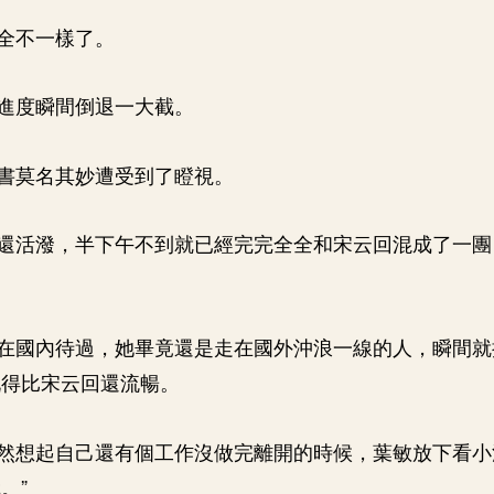
全不一樣了。
進度瞬間倒退一大截。
書莫名其妙遭受到了瞪視。
還活潑，半下午不到就已經完完全全和宋云回混成了一團
在國內待過，她畢竟還是走在國外沖浪一線的人，瞬間就
玩得比宋云回還流暢。
然想起自己還有個工作沒做完離開的時候，葉敏放下看小
。”