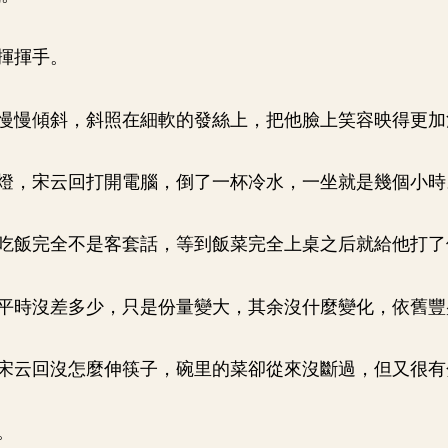
揮揮手。
慢慢傾斜，斜照在細軟的發絲上，把他臉上笑容映得更加
燈，宋云回打開電腦，倒了一杯冷水，一坐就是幾個小時
吃飯完全不是客套話，等到飯菜完全上桌之后就給他打了
平時沒差多少，只是份量變大，其余沒什麼變化，依舊豐
宋云回沒怎麼伸筷子，碗里的菜卻從來沒斷過，但又很有
。