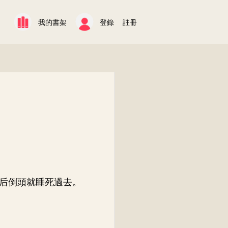
我的書架
登錄
註冊
后倒頭就睡死過去。