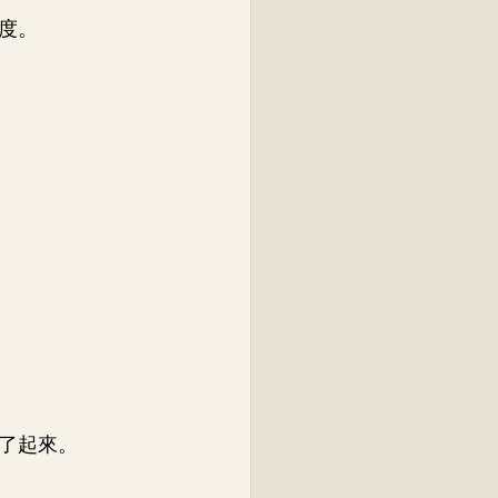
度。
了起來。