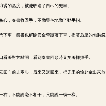
滾燙的溫度，被他收進了自己的兜里。
掌心，秦書收回手，不動聲色地動了動手指。
門下車，秦書也解開安全帶跟著下車，提著后座的包裝袋
口看著對方離開，看到秦書回頭時又笑著揮揮手。
云回向前走兩步，后來又退回來，把兜里的鑰匙拿出來放
一右，不能說毫不相干，只能說一模一樣。