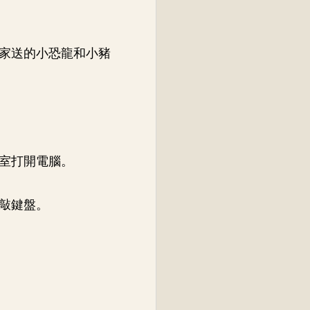
家送的小恐龍和小豬
室打開電腦。
敲鍵盤。