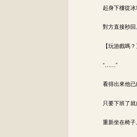
起身下樓從冰
對方直接秒回
【玩游戲嗎？
“……”
看得出來他已
只要下班了就
重新坐在椅子