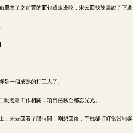
箱里拿了之前買的面包邊走邊吃，宋云回找陳晨說了下進
。
】
經是一個成熟的打工人了。
自動忽略工作相關，項目任務全都忘光光。
上，宋云回看了眼時間，剛想回復，手機卻叮叮當當地響