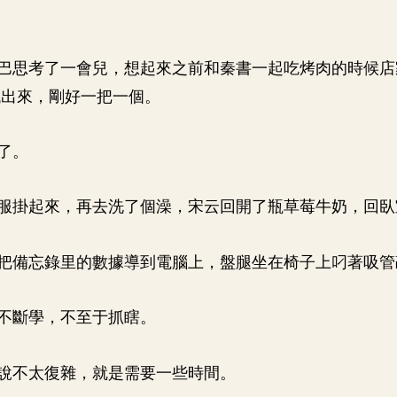
巴思考了一會兒，想起來之前和秦書一起吃烤肉的時候店
找出來，剛好一把一個。
了。
服掛起來，再去洗了個澡，宋云回開了瓶草莓牛奶，回臥
把備忘錄里的數據導到電腦上，盤腿坐在椅子上叼著吸管
不斷學，不至于抓瞎。
說不太復雜，就是需要一些時間。