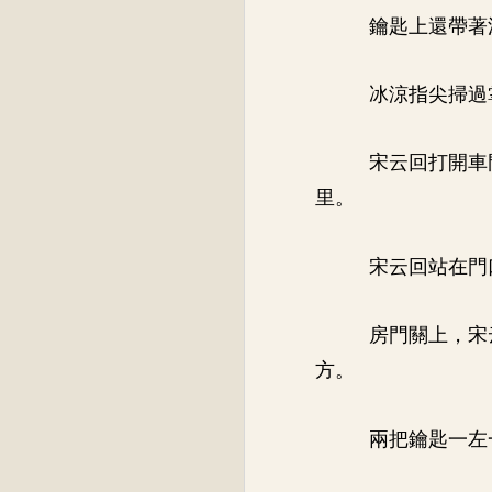
鑰匙上還帶著
冰涼指尖掃過
宋云回打開車
里。
宋云回站在門
房門關上，宋
方。
兩把鑰匙一左