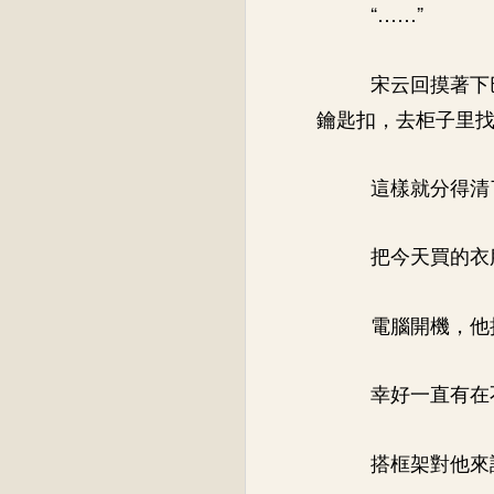
“……”
宋云回摸著下
鑰匙扣，去柜子里
這樣就分得清
把今天買的衣
電腦開機，他
幸好一直有在
搭框架對他來