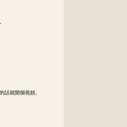
。
的話就開個視頻。