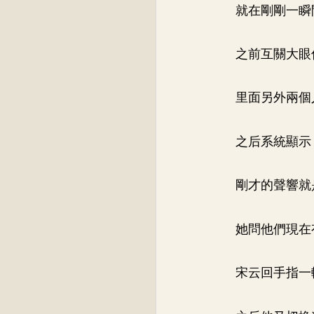
就在剛剛一瞬
之前互關大眼
里面另外兩個
之后系統顯示
剛才的聲響就
她問他們現在
宋云回手指一