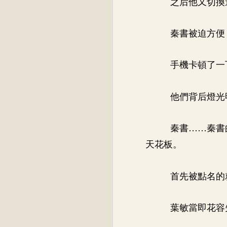
之后他又切換
秦書被迫方便
手機卡頓了一
他們背后燈光
秦書……秦書
天花板。
首先被點名的
葉敏當即花容