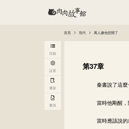
首頁
現代
萬人嫌他想開了
目錄
第37章
設置
秦書說了這麼
書架
當時他剛醒，
書頁
當時應該說的