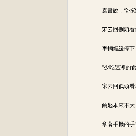
秦書說：“冰
宋云回側頭看
車輛緩緩停下
“少吃速凍的食
宋云回低頭看
鑰匙本來不大
拿著手機的手