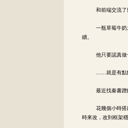
和前端交流了
一瓶草莓牛奶
續。
他只要認真做
……就是有點
最近找秦書蹭
花幾個小時搭
時來改，改到框架