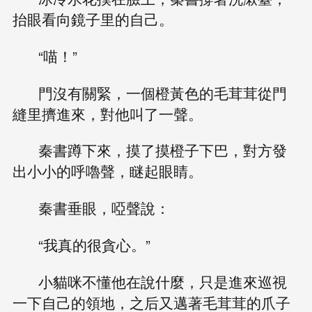
抬眼看向鏡子里的自己。
“喵！”
門沒有關緊，一個橙黃色的毛茸茸從門
縫里擠進來，對他叫了一聲。
秦書蹲下來，摸了摸橙子下巴，對方發
出小小的呼嚕聲，瞇起眼睛。
秦書垂眼，啞聲說：
“我真的很貪心。”
小貓咪不懂他在說什麼，只是進來巡視
一下自己的領地，之后又邁著毛茸茸的爪子