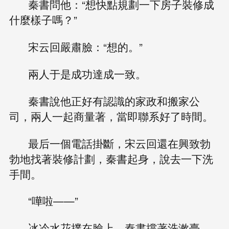
秦書問他：“想快點規劃一下房子裝修成
什麼樣子嗎？”
宋云回嚴肅臉：“想的。”
兩人于是成功達成一致。
秦書說他正好有認識的家政和搬家公
司，兩人一起商量著，當即聯系好了時間。
最后一個電話掛斷，宋云回還在興致勃
勃地找著裝修計劃，秦書起身，說去一下洗
手間。
“嘩啦——”
冰冷水花撲在臉上，秦書撐著洗漱臺，