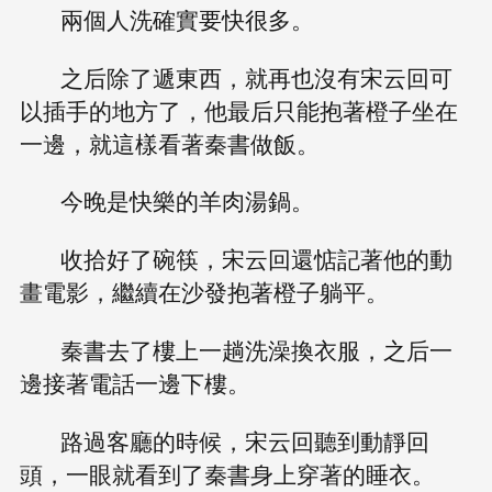
兩個人洗確實要快很多。
之后除了遞東西，就再也沒有宋云回可
以插手的地方了，他最后只能抱著橙子坐在
一邊，就這樣看著秦書做飯。
今晚是快樂的羊肉湯鍋。
收拾好了碗筷，宋云回還惦記著他的動
畫電影，繼續在沙發抱著橙子躺平。
秦書去了樓上一趟洗澡換衣服，之后一
邊接著電話一邊下樓。
路過客廳的時候，宋云回聽到動靜回
頭，一眼就看到了秦書身上穿著的睡衣。