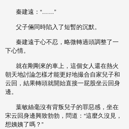
秦建遠：“……”
父子倆同時陷入了短暫的沉默。
秦建遠于心不忍，略微轉過頭調整了一
下心情。
就在剛剛來的車上，這個女人還在熱火
朝天地討論怎樣才能更好地撮合自家兒子和
云回，結果轉頭就開始直接一屁股坐云回身
邊。
葉敏絲毫沒有背叛兒子的罪惡感，坐在
宋云回身邊興致勃勃，問道：“這麼久沒見，
想姨姨了嗎？”