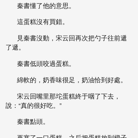
秦書懂了他的意思。
這蛋糕沒有買錯。
見秦書沒動，宋云回再次把勺子往前遞
了遞。
秦書低頭咬過蛋糕。
綿軟的，奶香味很足，奶油恰到好處。
宋云回嘴里那坨蛋糕終于咽了下去，
說：“真的很好吃。”
秦書點頭。
再塞了一口蛋糕，之后把蛋糕放到橙子