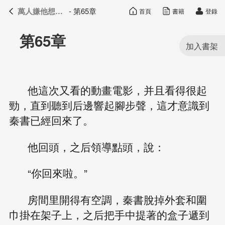
萬人嫌他想開了
- 第65章
首頁
書籍
登錄
萬人嫌他想開了
目錄
第65章
他這次又看的動畫電影，并且看得很起
勁，直到聽到后邊響起腳步聲，這才意識到
秦書已經回來了。
他回頭，之后領導點頭，說：
“你回來啦。”
房間里開得有空調，秦書脫掉外套和圍
巾掛在架子上，之后把手中提著的盒子遞到