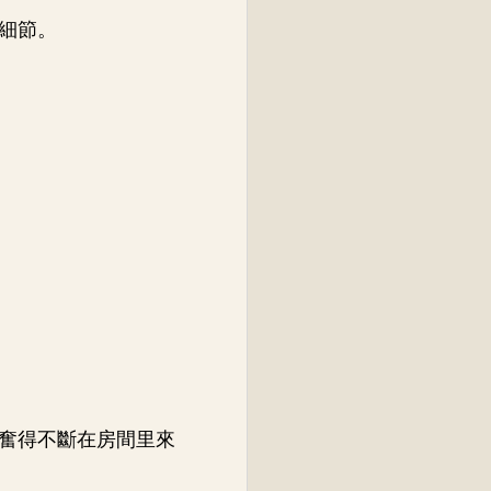
細節。
奮得不斷在房間里來