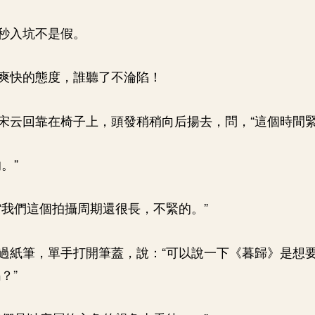
秒入坑不是假。
爽快的態度，誰聽了不淪陷！
宋云回靠在椅子上，頭發稍稍向后揚去，問，“這個時間緊
。”
“我們這個拍攝周期還很長，不緊的。”
過紙筆，單手打開筆蓋，說：“可以說一下《暮歸》是想
？”