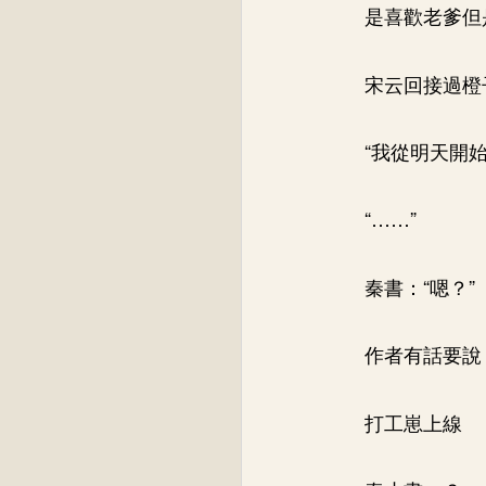
是喜歡老爹但
宋云回接過橙
“我從明天開
“……”
秦書：“嗯？”
作者有話要說
打工崽上線