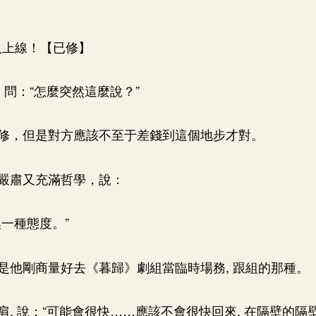
工人上線！【已修】
 問：“怎麼突然這麼說？”
修，但是對方應該不至于差錢到這個地步才對。
嚴肅又充滿哲學，說：
換一種態度。”
是他剛商量好去《暮歸》劇組當臨時場務, 跟組的那種。
肩, 說：“可能會很快……應該不會很快回來, 在隔壁的