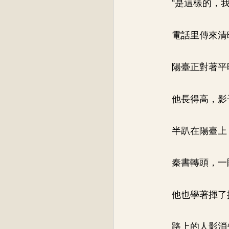
“是這樣的，
電話里傳來清
陽臺正對著平
他長得高，影
半趴在陽臺上
秦書轉頭，一
他也學著揮了
路上的人影消