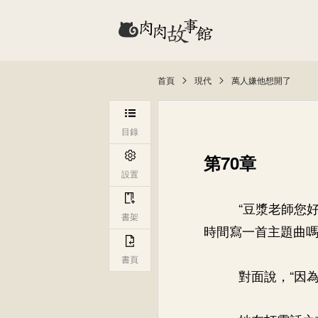
首頁
現代
萬人嫌他想開了
目錄
第70章
設置
“豆漿老師您
書架
時間寫一首主題曲嗎
書頁
對面說，“因