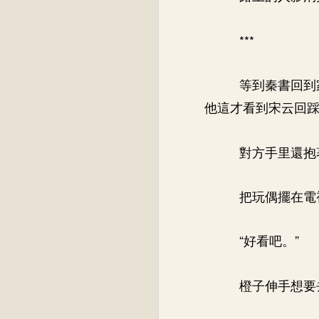
***
等到秦書回到
他這才看到宋云回
對方手里還抱
把玩偶擺在電
“好看吧。”
橙子伸手想要