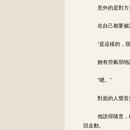
意外的是對方
在自己都要被
“是這樣的，
她有些氣弱地
“嗯。”
對面的人聲音
他說得隨意，
回走動。