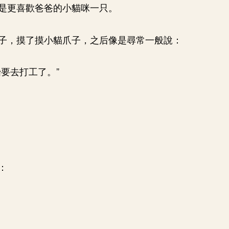
是更喜歡爸爸的小貓咪一只。
子，摸了摸小貓爪子，之后像是尋常一般說：
始要去打工了。”
：