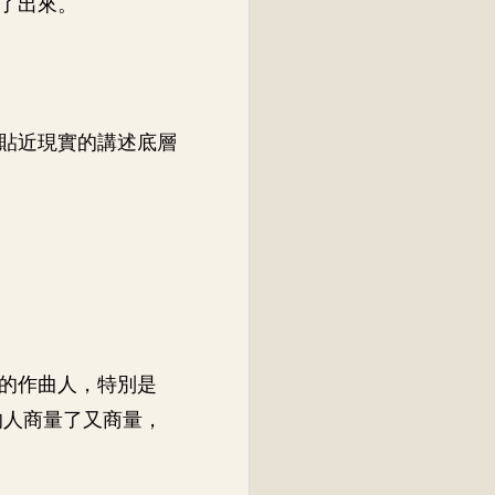
了出來。
貼近現實的講述底層
的作曲人，特別是
的人商量了又商量，