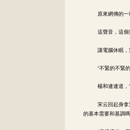
原來網傳的一
這聲音，這個
讓電腦休眠，
“不緊的不緊的
楊和連連道，
宋云回起身拿
的基本需要和基調嗎