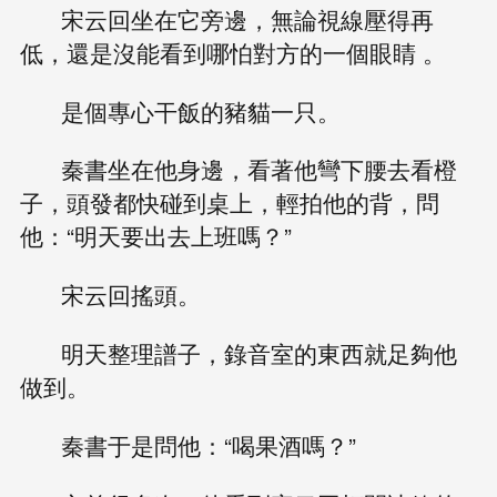
宋云回坐在它旁邊，無論視線壓得再
低，還是沒能看到哪怕對方的一個眼睛 。
是個專心干飯的豬貓一只。
秦書坐在他身邊，看著他彎下腰去看橙
子，頭發都快碰到桌上，輕拍他的背，問
他：“明天要出去上班嗎？”
宋云回搖頭。
明天整理譜子，錄音室的東西就足夠他
做到。
秦書于是問他：“喝果酒嗎？”