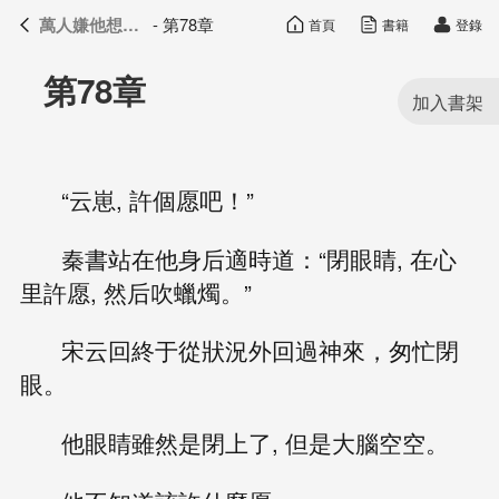
萬人嫌他想開了
- 第78章
首頁
書籍
登錄
萬人嫌他想開了
目錄
第78章
“云崽, 許個愿吧！”
秦書站在他身后適時道：“閉眼睛, 在心
里許愿, 然后吹蠟燭。”
宋云回終于從狀況外回過神來，匆忙閉
眼。
他眼睛雖然是閉上了, 但是大腦空空。