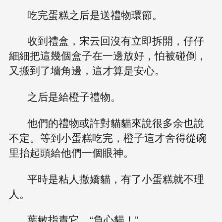
吃完蛋糕之后是送禮物環節。
收到禮盒，宋云回沒有立即拆開，仔仔
細細把這幾個盒子在一邊放好，怕被碰倒，
又搬到了墻角邊，這才算是安心。
之后是給橙子禮物。
他們的禮物或許對貓貓來說很多余也說
不定。等到小蛋糕吃完，橙子這才舍得從碗
里抬起頭給他們一個眼神。
平時是粘人撒嬌貓，有了小蛋糕就不理
人。
葉敏指責它，“負心貓！”