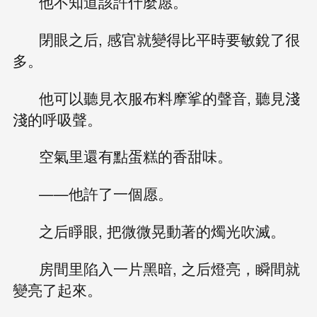
他不知道該許什麼愿。
閉眼之后, 感官就變得比平時要敏銳了很
多。
他可以聽見衣服布料摩挲的聲音, 聽見淺
淺的呼吸聲。
空氣里還有點蛋糕的香甜味。
——他許了一個愿。
之后睜眼, 把微微晃動著的燭光吹滅。
房間里陷入一片黑暗, 之后燈亮，瞬間就
變亮了起來。