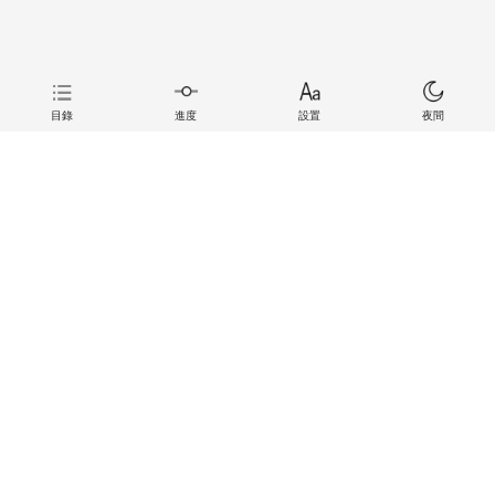
目錄
進度
設置
夜間
上一章
下一章