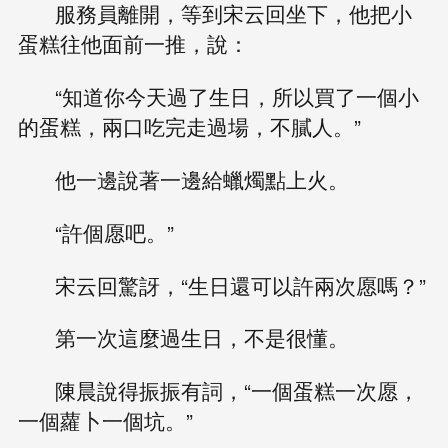
服務員離開，等到宋云回坐下，他把小
蛋糕往他面前一推，說：
“知道你今天過了生日，所以買了一個小
的蛋糕，兩口吃完走過場，不膩人。”
他一邊說著一邊給蠟燭點上火。
“許個愿吧。”
宋云回驚訝，“生日還可以許兩次愿嗎？”
第一次這麼過生日，不是很懂。
陳晨說得振振有詞，“一個蛋糕一次愿，
一個蘿卜一個坑。”