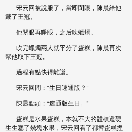
宋云回被說服了，當即閉眼，陳晨給他
戴了王冠。
他閉眼再睜眼，之后吹蠟燭。
吹完蠟燭兩人就平分了蛋糕，陳晨再次
幫他取下王冠。
過程有點快得離譜。
宋云回問：“生日速通版？”
陳晨點頭：“速通版生日。”
蛋糕是水果蛋糕，本就不大的體積還硬
生生塞了幾塊水果，宋云回看了都替蛋糕捏