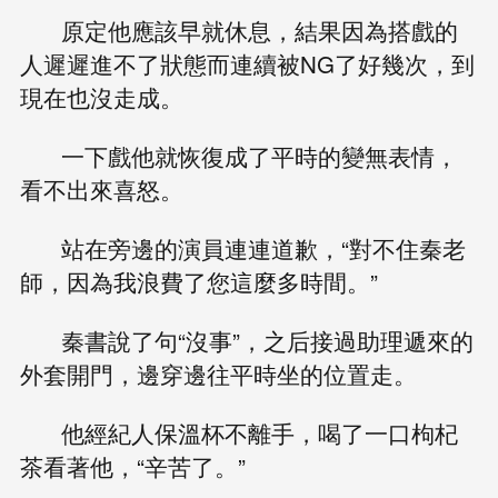
原定他應該早就休息，結果因為搭戲的
人遲遲進不了狀態而連續被NG了好幾次，到
現在也沒走成。
一下戲他就恢復成了平時的變無表情，
看不出來喜怒。
站在旁邊的演員連連道歉，“對不住秦老
師，因為我浪費了您這麼多時間。”
秦書說了句“沒事”，之后接過助理遞來的
外套開門，邊穿邊往平時坐的位置走。
他經紀人保溫杯不離手，喝了一口枸杞
茶看著他，“辛苦了。”