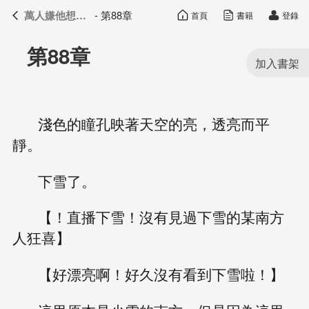
萬人嫌他想開了
- 第88章
首頁
書籍
登錄
萬人嫌他想開了
目錄
第88章
淺色的瞳孔映著天空的亮，透亮而平
靜。
下雪了。
【！直播下雪！沒有見過下雪的某南方
人狂喜】
【好漂亮啊！好久沒有看到下雪啦！】