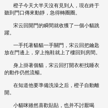
橙子今天大半天沒有見到人，現在終于
聽到門口傳來動靜，急得轉圈圈。
宋云回開門的瞬間就收獲了一個小貓跳
躍。
一手托著貓貓一手關門，宋云回把鑰匙
放在門邊上，穿上拖鞋就上了樓回到房間。
身上掛著個貓，宋云回打開衣柜找睡衣
的動作仍然流暢。
在知道他要準備洗澡之后，橙子自動離
開。
小貓咪雖然喜歡貼貼，也并不討厭喝