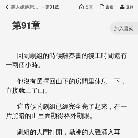
萬人嫌他想開了
- 第91章
首頁
書籍
登錄
萬人嫌他想開了
目錄
第91章
回到劇組的時候離秦書的復工時間還有
一兩個小時。
他沒有選擇回山下的房間里休息一下，
直接就上了山。
這時候的劇組已經完全亮了起來，在一
片黑暗的山里面顯得格外顯眼。
劇組的大門打開，鼎沸的人聲涌入耳