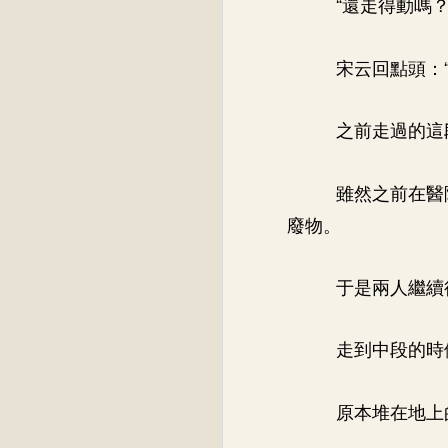
“還走得動嗎？
宋云回點頭：
之前走過的這
雖然之前在醫
廢物。
于是兩人繼續
走到中段的時
原本堆在地上