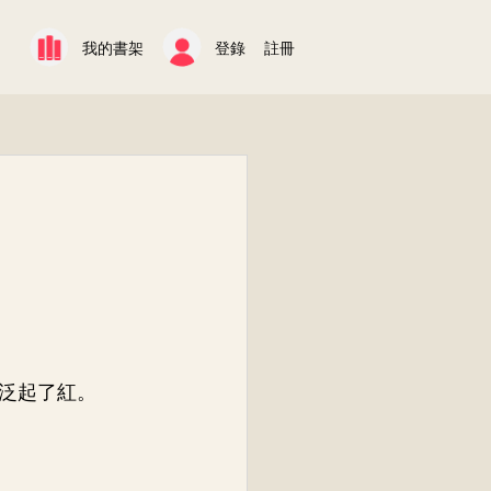
我的書架
登錄
註冊
泛起了紅。