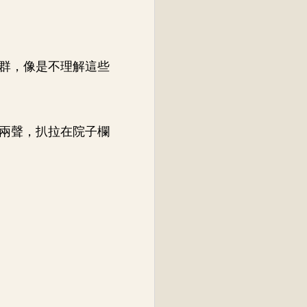
群，像是不理解這些
兩聲，扒拉在院子欄