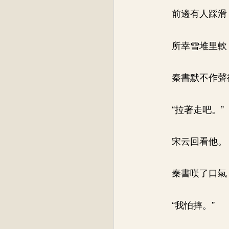
前邊有人踩滑
所幸雪堆里軟
秦書默不作聲
“拉著走吧。”
宋云回看他。
秦書嘆了口氣
“我怕摔。”