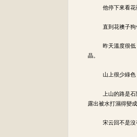
他停下來看花
直到花襖子狗
昨天溫度很低
晶。
山上很少綠色
上山的路是石
露出被水打濕得變
宋云回不是沒