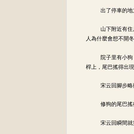
出了停車的地
山下附近有住
人為什麼會想不開
院子里有小狗
桿上，尾巴搖得出
宋云回腳步略
修狗的尾巴搖
宋云回瞬間就