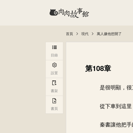
首頁
現代
萬人嫌他想開了
目錄
第108章
設置
是很明顯，很
書架
從下車到這里
書頁
秦書讓他把手