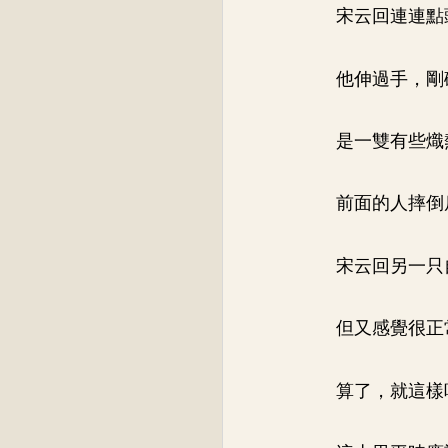
宋云回連連點
他伸過手，剛
是一雙有些熾
前面的人摔倒
宋云回另一只
但又感覺很正
算了，就這樣