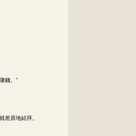
賺錢。”
就差原地結拜。