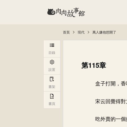
首頁
現代
萬人嫌他想開了
目錄
第115章
設置
盒子打開，香
書架
宋云回覺得對
書頁
吃外賣的一個