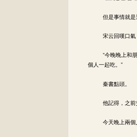
但是事情就是
宋云回嘆口氣
“今晚晚上和
個人一起吃。”
秦書點頭。
他記得，之前
今天晚上兩個