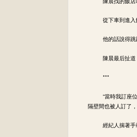
陳晨找的飯店
從下車到進入
他的話說得跳
陳晨最后扯道
***
“當時我訂座
隔壁間也被人訂了，
經紀人揣著手