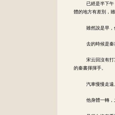
已經是半下午
體的地方有差別，
雖然說是早，
去的時候是秦
宋云回沒有打
的秦書揮揮手。
汽車慢慢走遠
他身體一轉，