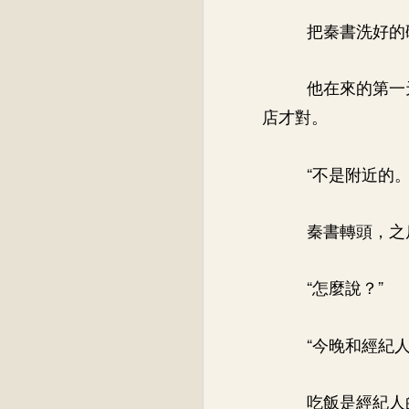
把秦書洗好的
他在來的第一
店才對。
“不是附近的。
秦書轉頭，之
“怎麼說？”
“今晚和經紀
吃飯是經紀人