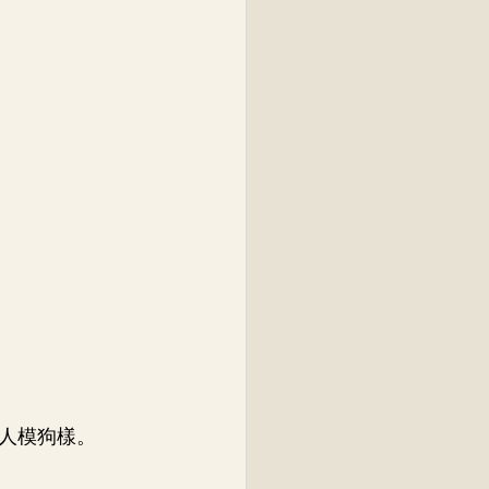
人模狗樣。