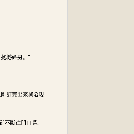
抱憾終身。”
果剛訂完出來就發現
卻不斷往門口瞟。