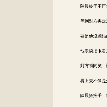
陳晨終于不再
等到對方再走
要是他沒聽錯
他淡淡抬眼看
對方瞬間笑，
看上去不像是
陳晨搓搓手，