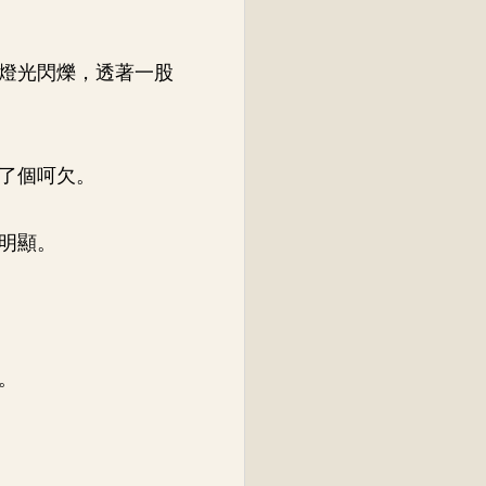
燈光閃爍，透著一股
了個呵欠。
明顯。
。