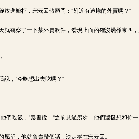
碗放進櫥柜，宋云回轉頭問：“附近有這樣的外賣嗎？”
天就觀察了一下某外賣軟件，發現上面的確沒幾樣東西，
”
后說，“今晚想出去吃嗎？”
人他們吃飯，”秦書說，“之前見過幾次，他們還挺想和你一
的愿望，他就負責帶個話，決定權在宋云回。