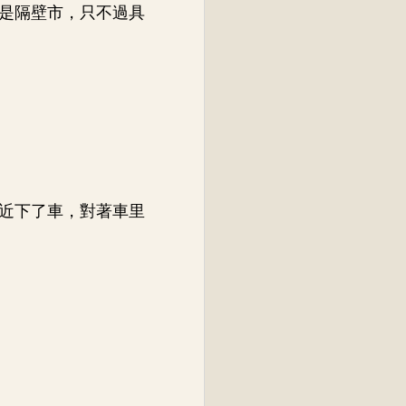
是隔壁市，只不過具
近下了車，對著車里