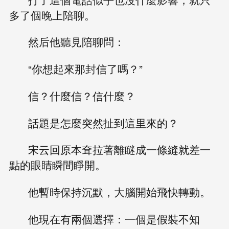
多了個晚上陪聊。
然后他聽見陪聊問：
“你想起來那封信了嗎？”
信？什麼信？信什麼？
話題是怎麼突然扯到這里來的？
宋云回原本耷拉著離瞇成一條縫就差一
點的眼睛瞬間睜開。
他暫時保持沉默，大腦開始飛快轉動。
他現在有兩個選擇：一個是假裝不知