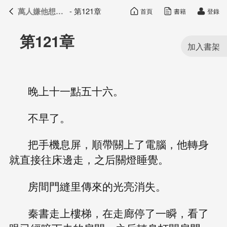
萬人嫌他想開了
- 第121章
首頁
書籍
登錄
萬人嫌他想開了
目錄
第121章
晚上十一點五十六。
不早了。
把手機息屏，順帶關上了電腦，他轉身
就直接往床邊走，之后關燈睡覺。
房間門縫里傳來的光亮消失。
秦書走上樓梯，在走廊停了一瞬，看了