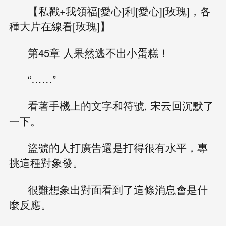
【私戳+我領福[愛心]利[愛心][玫瑰]，各
種大片在線看[玫瑰]】
第45章 人果然逃不出小蛋糕！
“……”
看著手機上的文字和符號, 宋云回沉默了
一下。
盜號的人打廣告還是打得很有水平，專
挑這種對象發。
很難想象出對面看到了這條消息會是什
麼反應。