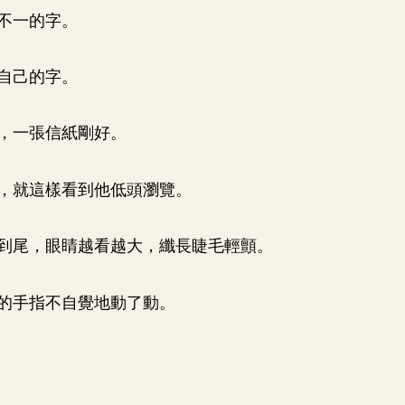
不一的字。
自己的字。
，一張信紙剛好。
，就這樣看到他低頭瀏覽。
到尾，眼睛越看越大，纖長睫毛輕顫。
的手指不自覺地動了動。