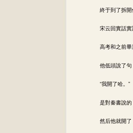
終于到了拆開
宋云回實話實
高考和之前畢
他低頭說了句
“我開了哈。”
是對秦書說的
然后他就開了