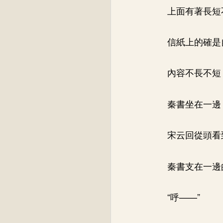
上面有著長短
信紙上的確是
內容不長不短
秦書坐在一邊
宋云回從頭看
秦書支在一邊
“呼——”