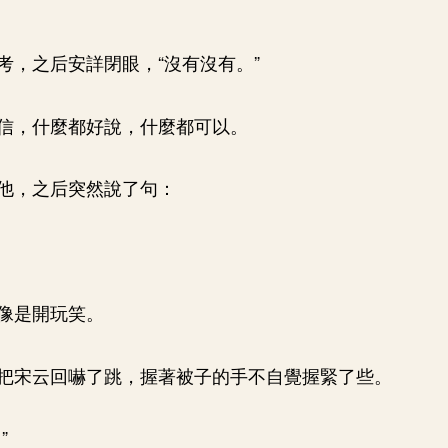
考，之后安詳閉眼，“沒有沒有。”
信，什麼都好說，什麼都可以。
他，之后突然說了句：
像是開玩笑。
把宋云回嚇了跳，握著被子的手不自覺握緊了些。
”