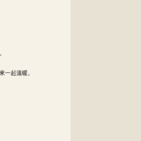
。
來一起溫暖。