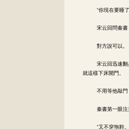
“你現在要睡了
宋云回問秦書
對方說可以。
宋云回迅速翻
就這樣下床開門。
不用等他敲門
秦書第一眼注
“又不穿拖鞋。