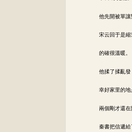
他先開被單讓
宋云回于是縮
的確很溫暖。
他揉了揉亂發
幸好家里的地
兩個剛才還在
秦書把信遞給