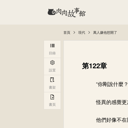
首頁
現代
萬人嫌他想開了
目錄
第122章
設置
“你剛說什麼？
書架
怪異的感覺更
書頁
他們好像不在