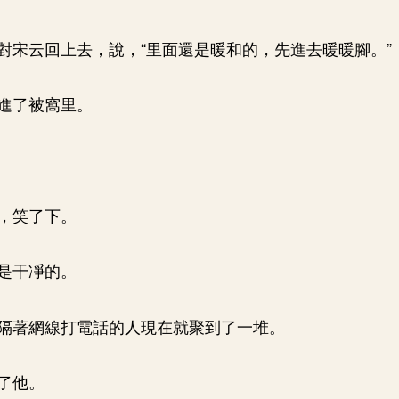
對宋云回上去，說，“里面還是暖和的，先進去暖暖腳。”
進了被窩里。
，笑了下。
是干凈的。
隔著網線打電話的人現在就聚到了一堆。
了他。