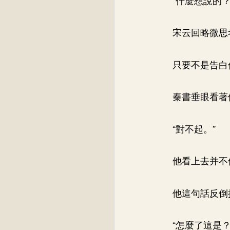
宋云回略微思
只要不是告白
秦書垂眼看著
“對不起。”
他看上去并不
他這句話反倒
“怎麼了這是？