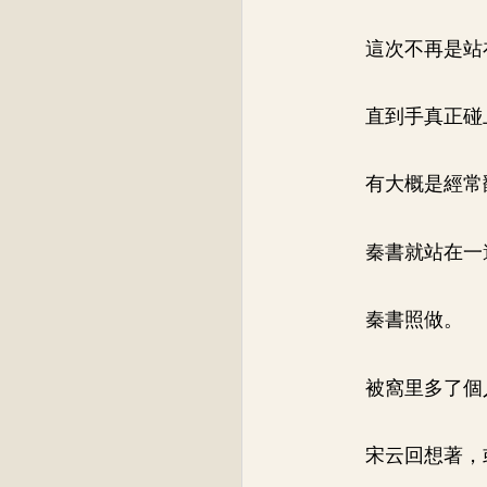
這次不再是站
直到手真正碰
有大概是經常
秦書就站在一
秦書照做。
被窩里多了個
宋云回想著，