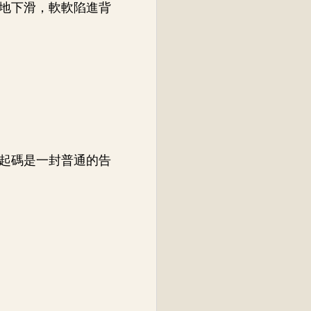
地下滑，軟軟陷進背
起碼是一封普通的告