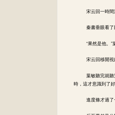
宋云回一時間
秦書垂眼看了
“果然是他。
宋云回移開視
葉敏聽完就聽
時，這才意識到了
進度條才過了