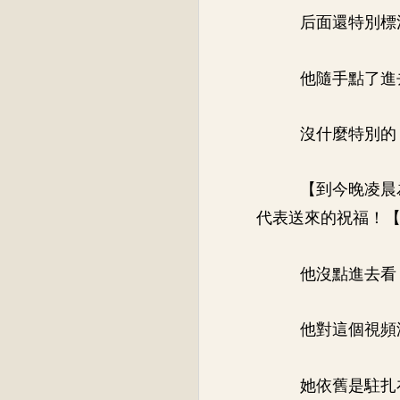
后面還特別標
他隨手點了進
沒什麼特別的
【到今晚凌晨
代表送來的祝福！
他沒點進去看
他對這個視頻
她依舊是駐扎