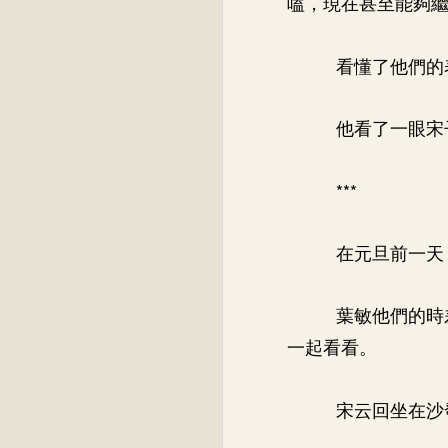
嗑，現在甚至能夠
看懂了他們的
他看了一眼宋
***
在元旦前一天
葉敏他們的時
一起看看。
宋云回坐在沙