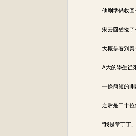
他剛準備收回
宋云回猶豫了
大概是看到秦
A大的學生從
一條簡短的開
之后是二十位
“我是章丁丁。