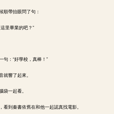
候順帶抬眼問了句：
是這里畢業的吧？”
一句：“好學校，真棒！”
音就響了起來。
腦袋一起看。
，看到秦書依舊在和他一起認真找電影。