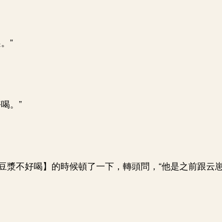
。”
喝。”
豆漿不好喝】的時候頓了一下，轉頭問，“他是之前跟云