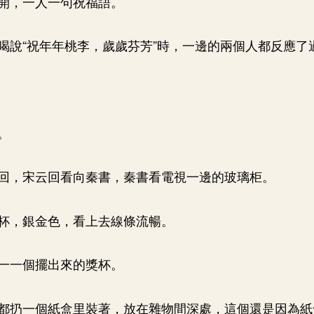
開，一人一句祝福語。
喝說“祝年年桃李，歲歲芬芳”時，一邊的兩個人都反應了
。
回，宋云回看向秦書，秦書看電視一邊的玻璃柜。
杯，銀金色，看上去線條流暢。
一一個擺出來的獎杯。
都扔一個紙盒里裝著，放在雜物間深處，這個還是因為紙