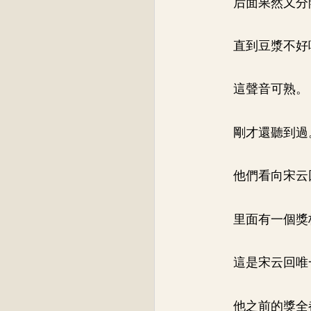
后面果然又分
直到豆漿不好
這聲音可熟。
剛才還聽到過
他們看向宋云
里面有一個獎
這是宋云回唯
他之前的獎全