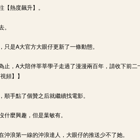
注【熱度飆升】。
去。
，只是A大官方大眼仔更新了一條動態。
為止，A大陪伴莘莘學子走過了漫漫兩百年，請收下前二
【視頻】】
，順手點了個贊之后就繼續找電影。
沒什麼興趣，但是葉敏有。
在沖浪第一線的沖浪達人，大眼仔的推送少不了她。