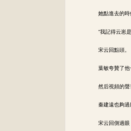
她點進去的時
“我記得云崽
宋云回點頭。
葉敏夸贊了他
然后視頻的聲
秦建遠也夠過
宋云回側過眼