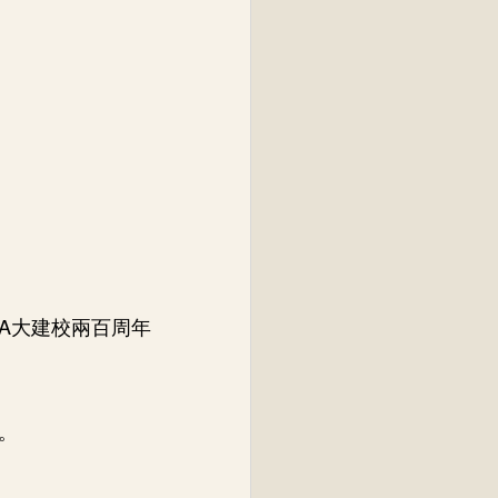
A大建校兩百周年
。