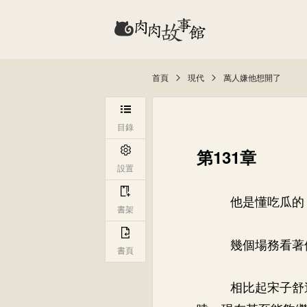
首頁
現代
萬人嫌他想開了
目錄
第131章
設置
他是懂吃瓜的
書架
幾個場務看著
書頁
相比起宋子舒