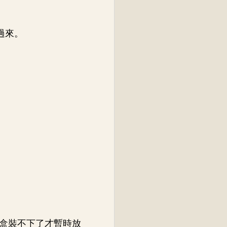
過來。
盒裝不下了才暫時放