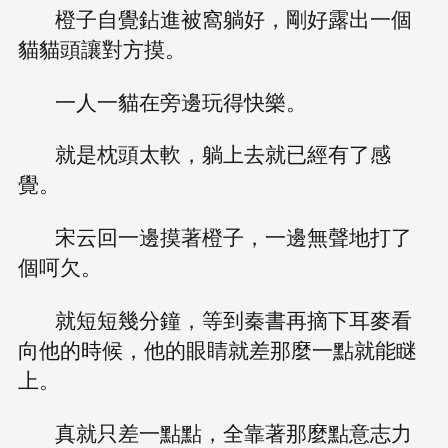
橙子自覺鉆進被窩躺好，剛好露出一個
貓貓頭讓對方摸。
一人一貓在旁邊玩得快樂。
就是枕頭太軟，躺上去就已經有了感
覺。
宋云回一邊摸著橙子，一邊無聲地打了
個呵欠。
就短短幾分鐘，等到秦書再摘下耳麥看
向他的時候，他的眼睛就差那麼一點就能瞇
上。
真就只差一點點，全靠著那麼點意志力