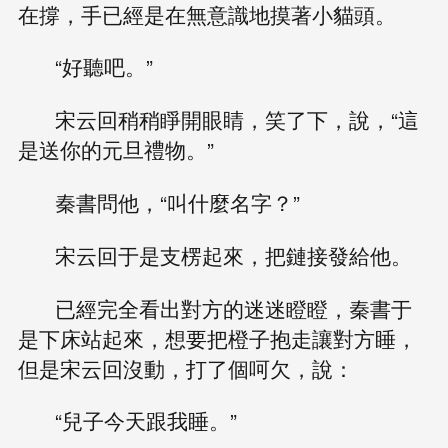
在撐，手已經是在無意識地摸著小貓頭。
“好聽吧。”
宋云回稍稍睜開眼睛，笑了下，說，“這
是送你的元旦禮物。”
秦書問他，“叫什麼名字？”
宋云回于是支楞起來，把鏈接發給他。
已經完全看出對方的迷迷瞪瞪，秦書于
是下床站起來，想要把橙子抱走讓對方睡，
但是宋云回沒動，打了個呵欠，說：
“兒子今天跟我睡。”