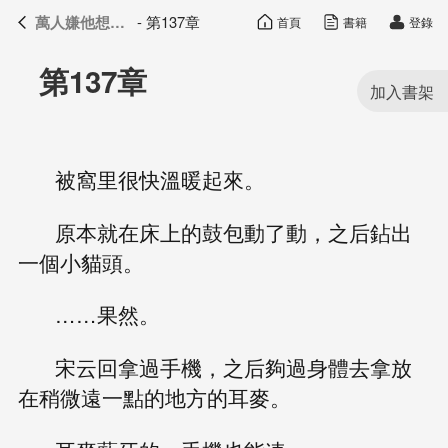
萬人嫌他想開了
- 第137章
首頁
書籍
登錄
萬人嫌他想開了
目錄
第137章
被窩里很快溫暖起來。
原本就在床上的鼓包動了動，之后鉆出
一個小貓頭。
……果然。
宋云回拿過手機，之后夠過身體去拿放
在稍微遠一點的地方的耳麥。