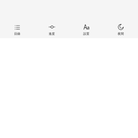
目錄
進度
設置
夜間
上一章
下一章