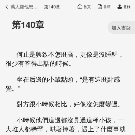
萬人嫌他想開了
- 第140章
首頁
書籍
登錄
萬人嫌他想開了
目錄
第140章
何止是興致不怎麼高，更像是沒睡醒，
很少有答得出話的時候。
坐在后邊的小輩點頭，“是有這麼點感
覺。”
對方跟小時候相比，好像沒怎麼變過。
小時候他們這邊都沒見過這種小孩，一
大堆人都稀罕，哄著捧著，遇上了什麼事就