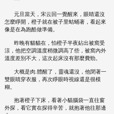
***
元旦當天，宋云回一覺醒來，眼睛還沒
怎麼睜開，橙子就在被子里蛄蛹著，看起來
像是在為跑酷做準備。
昨晚有貓貓在，怕橙子半夜鉆出被窩受
涼，他把空調溫度稍微調高了些，被窩內外
溫度差別不大，這次起床沒有那麼費勁。
大概是肉.體醒了，靈魂還沒，他閉著一
雙眼睛穿衣服，再次睜眼時視線還是很模
糊。
抱著橙子下床，看著小貓腦袋一直往窗
外探，看它實在探得辛苦，就抱著他往那邊