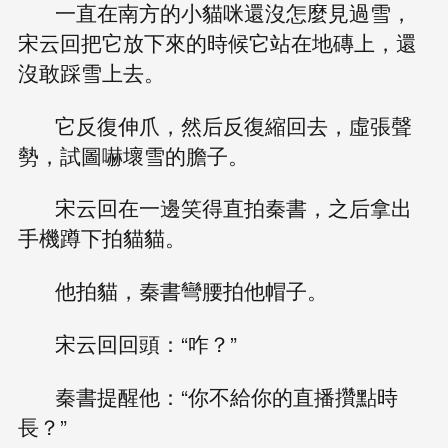
一直在南方的小貓咪還沒怎麼見過雪，
宋云回把它放下來的時候它站在地磚上，還
沒敢踩雪上去。
它反復伸爪，然后反復縮回去，虛張聲
勢，試圖嚇壞雪的膽子。
宋云回在一邊笑得直拍秦書，之后拿出
手機蹲下拍貓貓。
他拍貓，秦書彎腰拍他帽子。
宋云回回頭：“咋？”
秦書提醒他：“你不給你的直播攢點時
長？”