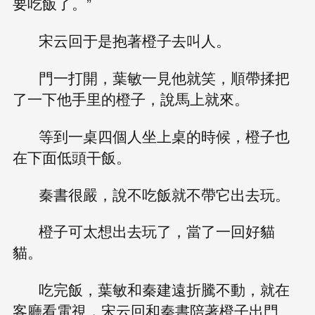
要吃飯了。”
宋云回于是抱著橙子去叫人。
門一打開，葉敏一見他就笑，順帶揉把
了一下他手里的橙子，說馬上就來。
等到一桌四個人坐上桌的時候，橙子也
在下面低頭干飯。
秦書很嚴，說不吃飯就不帶它出去玩。
橙子可太想出去玩了，當了一回好貓
貓。
吃完飯，葉敏和秦建遠折騰不動，就在
客廳看電視，宋云回和秦書陪著橙子出門