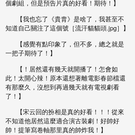
個劇組，但是預告片真的好看！期待！】
【我也忘了《貴胄》是啥了，我甚至不
知道自己關注了這個號［流汗貓貓頭.jpg］】
【感覺有點印象了，但不多，總之就是
一把子期待了！】
【！居然還有幾天就開播了！怎會如
此！太開心辣！原本還想著離電影春節檔還
有那麼久，沒想到再過幾天就有電視劇看
了！】
【宋云回的扮相是真的好看！！！從來
不知道他居然這麼適合演古裝劇！好帥好
帥！提筆寫卷軸那里真的帥炸我！】