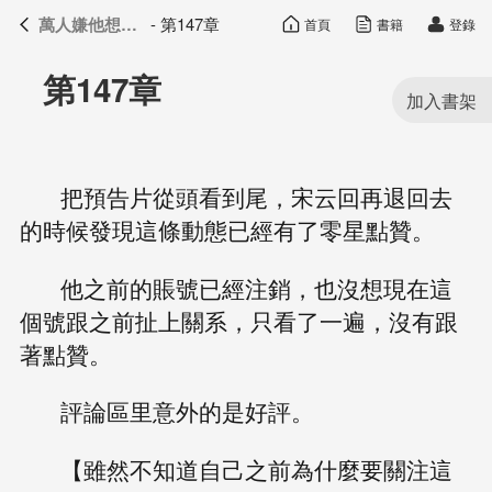
萬人嫌他想開了
- 第147章
首頁
書籍
登錄
萬人嫌他想開了
目錄
第147章
把預告片從頭看到尾，宋云回再退回去
的時候發現這條動態已經有了零星點贊。
他之前的賬號已經注銷，也沒想現在這
個號跟之前扯上關系，只看了一遍，沒有跟
著點贊。
評論區里意外的是好評。
【雖然不知道自己之前為什麼要關注這