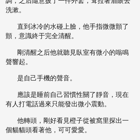
調，之后隨意披了一件外套，耷拉著眉眼去
洗漱。
直到冰冷的水碰上臉，他手指微微顫了
顫，意識終于完全清醒。
剛清醒之后他就聽見臥室有微小的嗡鳴
聲響起。
是自己手機的聲音。
應該是睡前自己習慣性關了靜音，現在
有人打電話過來只能發出微小震動。
他轉頭，剛好看見橙子從被窩里探出一
個貓貓頭看著他，可可愛愛。