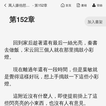
萬人嫌他想開了
- 第152章
首頁
書籍
登錄
萬人嫌他想開了
目錄
第152章
回到家后趁著還有最后一絲光亮，秦書
去做飯，宋云回三個人就在那里搗鼓小彩
燈。
現在離過年還有一段時間，但是葉敏就
是覺得這樣好玩，想上手搗鼓一下這些小彩
燈。
這附近沒有什麼人，即使提前掛上了這
些閃亮亮的小東西，也沒有人有意見。