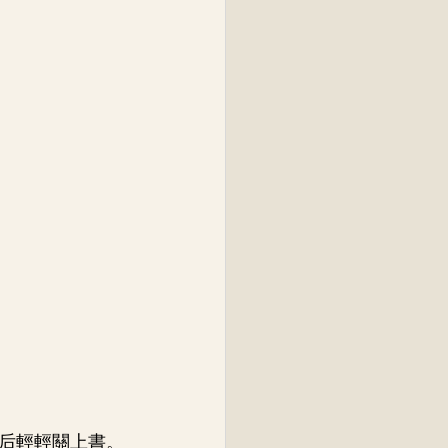
后輕輕關上書。