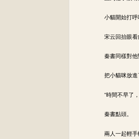
小貓開始打呼
宋云回抬眼看
秦書同樣對他
把小貓咪放進
“時間不早了，
秦書點頭。
兩人一起輕手