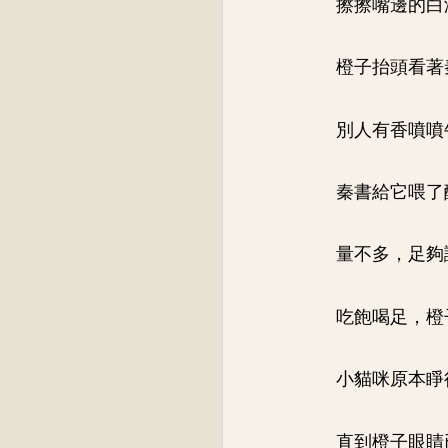
擦擦嘴邊的白
橙子抬頭看著
別人有香噴噴
秦書給它喂了
量不多，足夠
吃飽喝足，橙
小貓咪原本睜
直到橙子眼睛