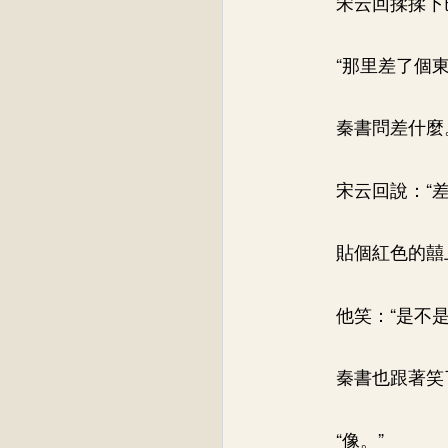
宋云回揉揉下
“那里差了個東
秦書問差什麼
宋云回說：“差
貼個紅色的囍
他笑：“是不
秦書也跟著笑
“像。”