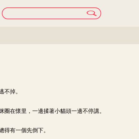
逃不掉。
咪圈在懷里，一邊揉著小貓頭一邊不停講。
總得有一個先倒下。