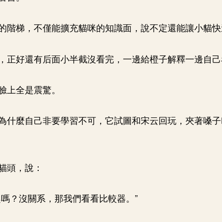
的階梯，不僅能擴充貓咪的知識面，說不定還能讓小貓快
，正好還有后面小半截沒看完，一邊給橙子解釋一邊自己
臉上全是震驚。
為什麼自己非要學習不可，它試圖和宋云回玩，夾著嗓子
。
貓頭，說：
趣嗎？沒關系，那我們看看比較器。”