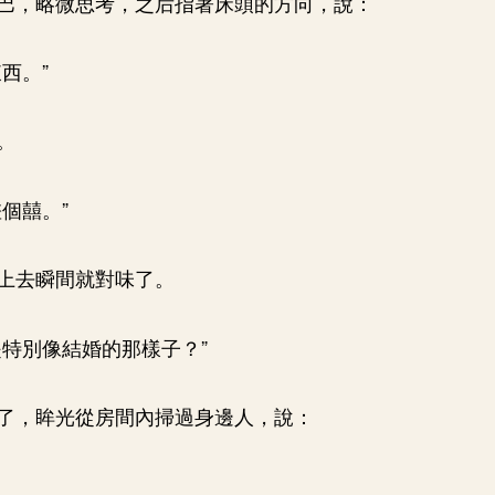
巴，略微思考，之后指著床頭的方向，說：
西。”
。
個囍。”
上去瞬間就對味了。
是特別像結婚的那樣子？”
了，眸光從房間內掃過身邊人，說：