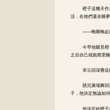
橙子這幾天作
活，在他們還在睡
——晚睡晚起
今早他聽見橙
之后自己就跑窩里
宋云回深覺這
跳完廣場舞回
子，他決定無論如
他決定給橙子