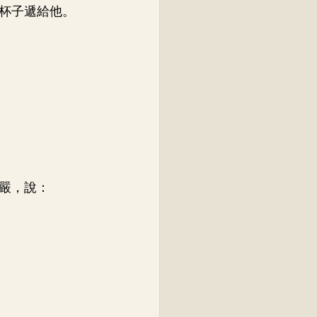
杯子遞給他。
嚴，說：