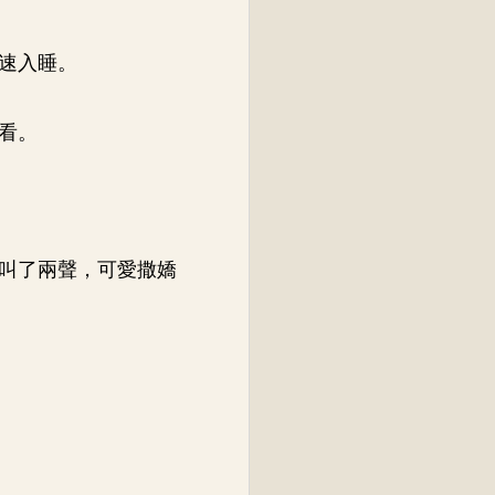
速入睡。
看。
叫了兩聲，可愛撒嬌