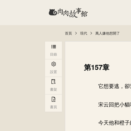
首頁
現代
萬人嫌他想開了
目錄
第157章
設置
它想要逃，卻
書架
宋云回把小貓
書頁
今天他和橙子