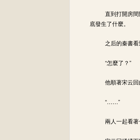
直到打開房間
底發生了什麼。
之后的秦書看
“怎麼了？”
他順著宋云回
“……”
兩人一起看著