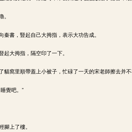
嚕。
向秦書，豎起自己大拇指，表示大功告成。
豎起大拇指，隔空印了一下。
了貓窩里順帶蓋上小被子，忙碌了一天的宋老師擦去并不
睡覺吧。”
輕腳上了樓。