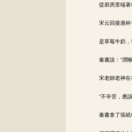
從廚房里端著
宋云回接過杯
是草莓牛奶，
秦書說：“潤
宋老師老神在
“不辛苦，應該
秦書拿了張紙