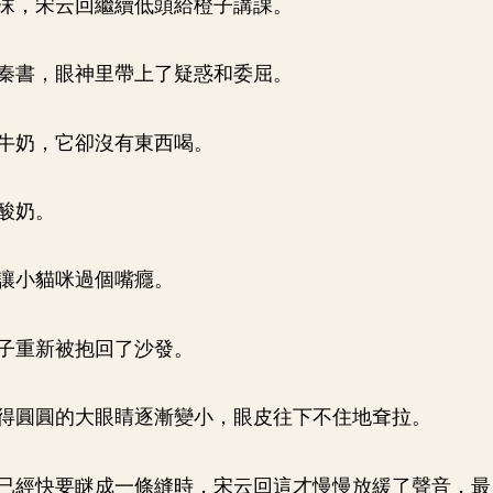
沫，宋云回繼續低頭給橙子講課。
秦書，眼神里帶上了疑惑和委屈。
牛奶，它卻沒有東西喝。
酸奶。
讓小貓咪過個嘴癮。
子重新被抱回了沙發。
得圓圓的大眼睛逐漸變小，眼皮往下不住地耷拉。
已經快要瞇成一條縫時，宋云回這才慢慢放緩了聲音，最