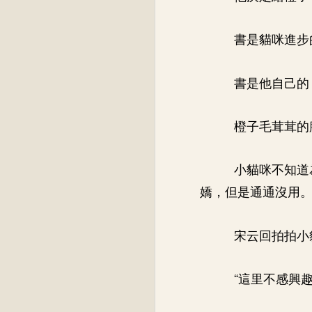
書是貓咪進步
書是他自己的
橙子毛茸茸的
小貓咪不知道
嬌，但是通通沒用
宋云回拍拍小
“這里不感興