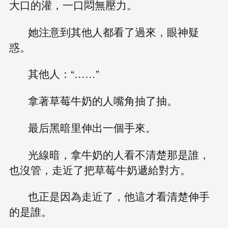
大口的灌，一口悶無壓力。
她注意到其他人都看了過來，眼神疑
惑。
其他人：“……”
拿著草莓牛奶的人嘴角抽了抽。
最后黑暗里伸出一個手來。
光線暗，拿牛奶的人看不清楚那是誰，
也沒管，走近了把草莓牛奶遞給對方。
也正是因為走近了，他這才看清楚伸手
的是誰。