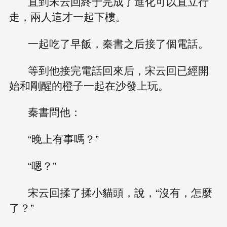
直到宋云回終于完成了進化可以直立行
走，兩人這才一起下樓。
一起吃了早飯，秦書之后接了個電話。
等到他接完電話回來后，宋云回已經開
始和剛醒的橙子一起在沙發上玩。
秦書問他：
“晚上有事嗎？”
“嗯？”
宋云回揉了揉小貓頭，說，“沒有，怎麼
了？”