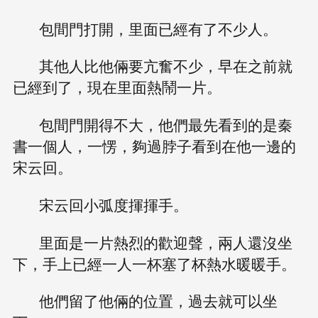
包間門打開，里面已經有了不少人。
其他人比他倆要亢奮不少，早在之前就
已經到了，現在里面熱鬧一片。
包間門開得不大，他們最先看到的是秦
書一個人，一愣，夠過脖子看到在他一邊的
宋云回。
宋云回小弧度揮揮手。
里面是一片熱烈的歡迎聲，兩人還沒坐
下，手上已經一人一杯塞了杯熱水暖暖手。
他們留了他倆的位置，過去就可以坐