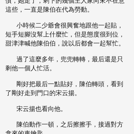
慣，她走了，剩下的幾個主人家向來不在意
這些，一直是陳伯在代為勞動。
小時候二少爺會很興奮地跟他一起貼，
短手短腳沒幫上什麼忙，但是態度很到位，
甜津津喊他陳伯伯，說以后都會一起幫忙。
過了這麼多年，兜兜轉轉，最后還是只
剩他一個人忙活。
剛好把最后一點貼好，陳伯轉頭，看到
了剛好走到門口的宋云揚。
宋云揚也看向他。
陳伯動作一頓，之后擦擦手，接過對方
拿來的車鑰匙。