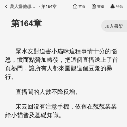
萬人嫌他想開了
- 第164章
首頁
書籍
登錄
萬人嫌他想開了
目錄
第164章
眾水友對迫害小貓咪這種事情十分的惱
怒，憤而點贊加轉發，把這個直播送上了首
頁熱門，讓所有人都來圍觀這個豆漿的暴
行。
直播間的人數不降反增。
宋云回沒有注意手機，依舊在兢兢業業
給小貓普及基礎知識。