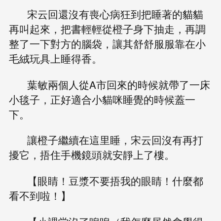
宋云回還沒有喪心病狂到把睡著的貓貓
再叫起來，把書輕輕從橙子身下抽走，再調
整了一下對方的腦袋，讓其舒舒服服靠在小
毛絨玩具上睡得香。
葉敏兩個人從A市回來的時候就帶了一床
小毯子，正好適合小貓咪睡覺的時候蓋一
下。
讓橙子繼續在這里睡，宋云回沒有再打
擾它，捂住手機鏡頭就安靜上了樓。
【眼睛！豆漿不要捂我的眼睛！什麼都
看不到啦！】