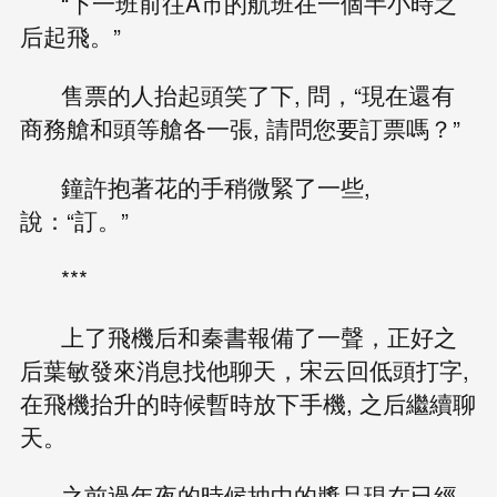
“下一班前往A市的航班在一個半小時之
后起飛。”
售票的人抬起頭笑了下, 問，“現在還有
商務艙和頭等艙各一張, 請問您要訂票嗎？”
鐘許抱著花的手稍微緊了一些,
說：“訂。”
***
上了飛機后和秦書報備了一聲，正好之
后葉敏發來消息找他聊天，宋云回低頭打字,
在飛機抬升的時候暫時放下手機, 之后繼續聊
天。
之前過年夜的時候抽中的獎品現在已經