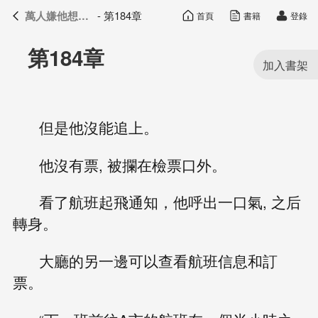
萬人嫌他想開了
- 第184章
首頁
書籍
登錄
萬人嫌他想開了
目錄
第184章
但是他沒能追上。
他沒有票, 被攔在檢票口外。
看了航班起飛通知，他呼出一口氣, 之后
轉身。
大廳的另一邊可以查看航班信息和訂
票。