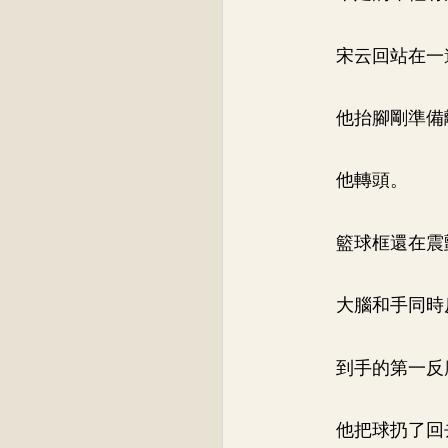
宋云回站在一
他抬腳剛準備
他轉頭。
籃球框還在震
大腦和手同時
到手的第一反
他把球扔了回