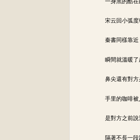
一身黑的酷在
宋云回小弧度
秦書同樣靠近
瞬間就溫暖了
鼻尖還有對方
手里的咖啡被
是對方之前說
隔著不長一段