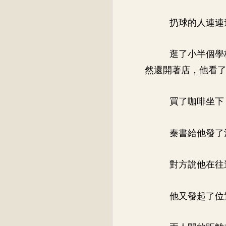
扔球的人連連
逛了小半個學
然還開著店，他看
買了咖啡坐下
秦書給他發了
對方說他在往
他又發起了位