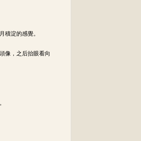
月積淀的感覺。
頭像，之后抬眼看向
。