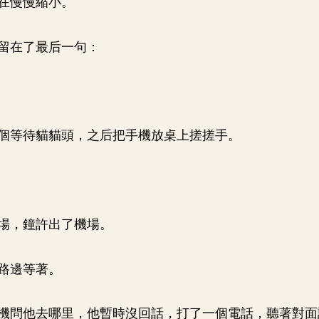
在慢慢縮小。
留在了最后一句：
個等待貓貓頭，之后把手機放桌上搓搓手。
場，鐘許出了機場。
路邊等著。
機問他去哪里，他暫時沒回話，打了一個電話，聽著對面