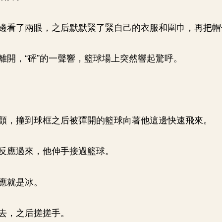
邊看了兩眼，之后默默緊了緊自己的衣服和圍巾，再把帽
離開，“砰”的一聲響，籃球場上突然響起驚呼。
顫，撞到球框之后被彈開的籃球向著他這邊快速飛來。
反應過來，他伸手接過籃球。
應就是冰。
去，之后搓搓手。