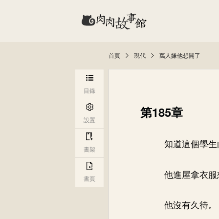
首頁
現代
萬人嫌他想開了
目錄
第185章
設置
知道這個學生
書架
他進屋拿衣服
書頁
他沒有久待。