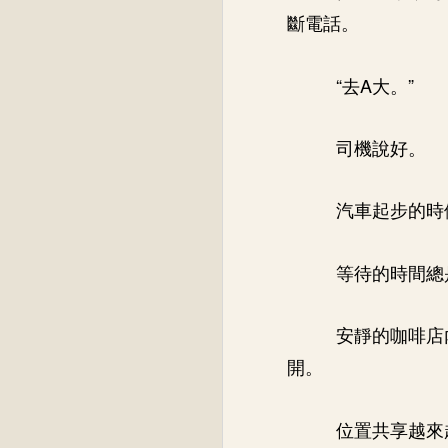
斷電話。
“去A大。”
司機說好。
汽車起步的時
等待的時間總
安靜的咖啡店
開。
位置共享越來