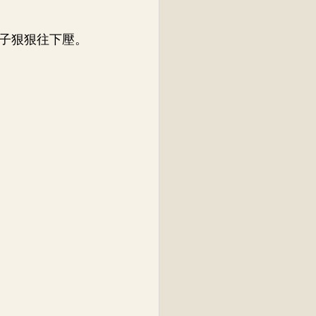
子狠狠往下壓。