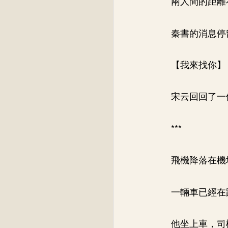
兩人間的距離
秦書的消息停
【我來找你】
宋云回回了一
***
飛機降落在機
一輛車已經在
他坐上車，司