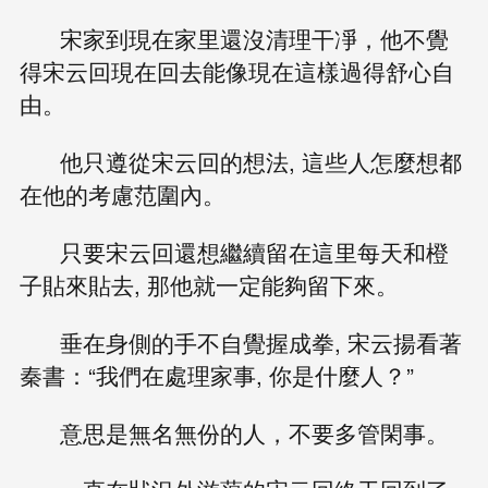
宋家到現在家里還沒清理干凈，他不覺
得宋云回現在回去能像現在這樣過得舒心自
由。
他只遵從宋云回的想法, 這些人怎麼想都
在他的考慮范圍內。
只要宋云回還想繼續留在這里每天和橙
子貼來貼去, 那他就一定能夠留下來。
垂在身側的手不自覺握成拳, 宋云揚看著
秦書：“我們在處理家事, 你是什麼人？”
意思是無名無份的人，不要多管閑事。