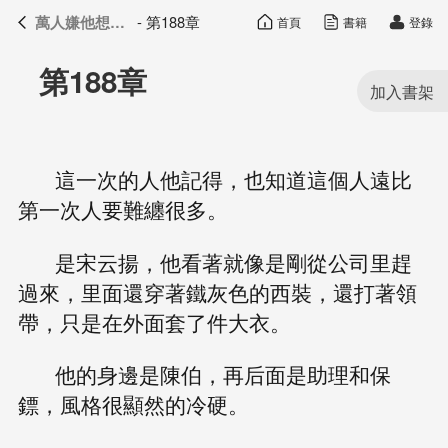
萬人嫌他想開了
- 第188章
首頁
書籍
登錄
萬人嫌他想開了
目錄
第188章
這一次的人他記得，也知道這個人遠比
第一次人要難纏很多。
是宋云揚，他看著就像是剛從公司里趕
過來，里面還穿著鐵灰色的西裝，還打著領
帶，只是在外面套了件大衣。
他的身邊是陳伯，再后面是助理和保
鏢，風格很顯然的冷硬。