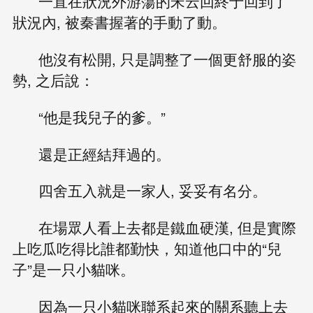
一直在狀況外游蕩的宋云回終于回到了
狀況內, 被秦書握著的手動了動。
他沒有松開, 只是調整了一個更舒服的姿
勢, 之后說：
“他是我兒子的爹。”
還是正經結拜過的。
四舍五入就是一家人, 妥妥有名分。
在場眾人看上去都是鐵血硬漢, 但是實際
上吃瓜吃得比誰都勤快，知道他口中的“兒
子”是一只小貓咪。
因為一只小貓咪聯系起來的關系聽上去