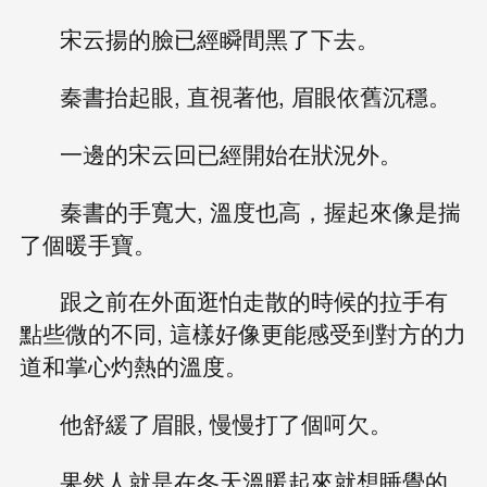
宋云揚的臉已經瞬間黑了下去。
秦書抬起眼, 直視著他, 眉眼依舊沉穩。
一邊的宋云回已經開始在狀況外。
秦書的手寬大, 溫度也高，握起來像是揣
了個暖手寶。
跟之前在外面逛怕走散的時候的拉手有
點些微的不同, 這樣好像更能感受到對方的力
道和掌心灼熱的溫度。
他舒緩了眉眼, 慢慢打了個呵欠。
果然人就是在冬天溫暖起來就想睡覺的