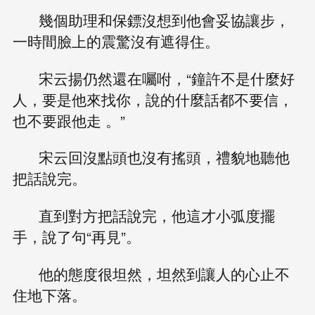
幾個助理和保鏢沒想到他會妥協讓步，
一時間臉上的震驚沒有遮得住。
宋云揚仍然還在囑咐，“鐘許不是什麼好
人，要是他來找你，說的什麼話都不要信，
也不要跟他走 。”
宋云回沒點頭也沒有搖頭，禮貌地聽他
把話說完。
直到對方把話說完，他這才小弧度擺
手，說了句“再見”。
他的態度很坦然，坦然到讓人的心止不
住地下落。