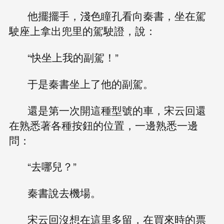
他擺擺手，淺色瞳孔看向秦書，坐在駕
駛座上拿出兜里的駕駛證，說：
“快坐上我的副駕！”
于是秦書坐上了他的副駕。
還是第一次開這種型號的車，宋云回還
在熟悉著各種按鈕的位置，一邊熟悉一邊
問：
“去哪兒？”
秦書說去機場。
宋云回沒想在這里多留，在買來時的票