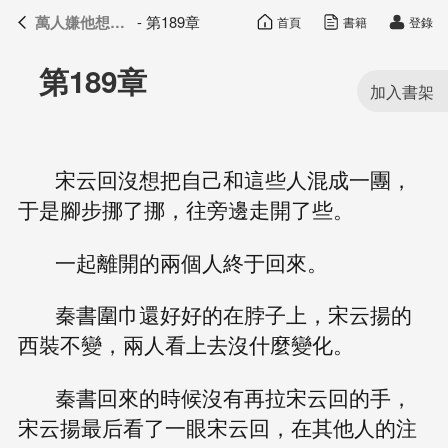
萬人嫌他想開了
- 第189章
首頁
書籍
登錄
萬人嫌他想開了
目錄
第189章
宋云回沒想把自己和這些人混成一團，
于是腳步挪了挪，往旁邊走開了些。
一起離開的兩個人終于回來。
秦書圍巾還好好的在脖子上，宋云揚的
西裝不變，兩人看上去沒什麼變化。
秦書回來的時候沒有再拉宋云回的手，
宋云揚最后看了一眼宋云回，在其他人的注