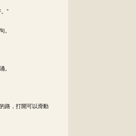
。”
句。
涌。
的路，打開可以滑動