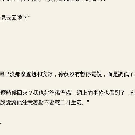
去見云回啦？”
屋里沒那麼尷尬和安靜，徐薇沒有暫停電視，而是調低了
什麼時候回來？我也好準備準備，網上的事你也看到了，
說說讓他注意著點不要惹二哥生氣。”
。