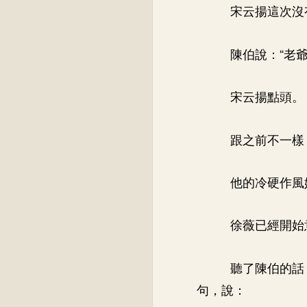
宋云揚這次沒
陳伯說：“老
宋云揚點頭。
跟之前不一樣
他的冷硬作風
徐薇已經開始
聽了陳伯的話
句，說：