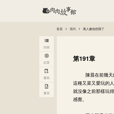
首頁
現代
萬人嫌他想開了
目錄
第191章
設置
陳晨在前幾天
書架
這種又菜又愛玩的
就沒像之前那樣玩
書頁
感覺。