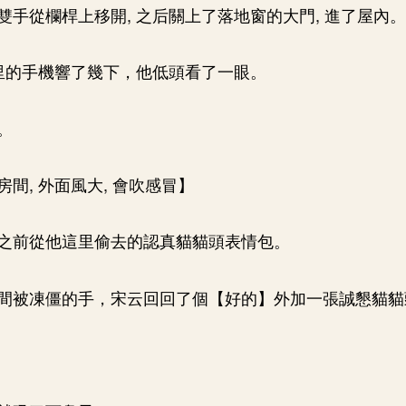
雙手從欄桿上移開, 之后關上了落地窗的大門, 進了屋內。
手里的手機響了幾下，他低頭看了一眼。
。
間, 外面風大, 會吹感冒】
之前從他這里偷去的認真貓貓頭表情包。
間被凍僵的手，宋云回回了個【好的】外加一張誠懇貓貓