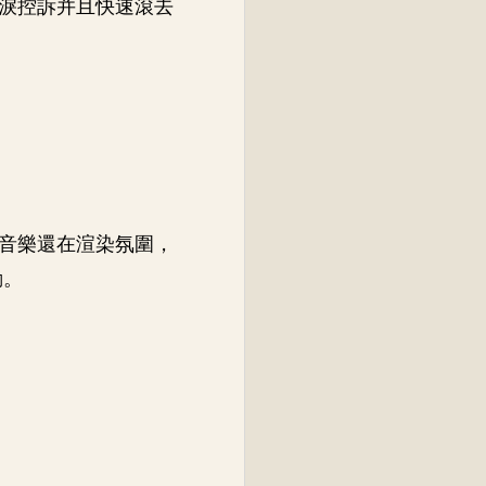
淚控訴并且快速滾去
音樂還在渲染氛圍，
動。