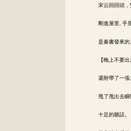
宋云回回頭，
剛進屋里, 
是秦書發來的
【晚上不要出房
還附帶了一張
甩了甩出去瞬
十足的聽話。