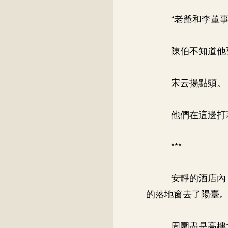
“老爺和李董
陳伯不知道他
宋云揚點頭。
他們在這邊打
***
安靜的酒店內
的落地窗去了陽臺
周圍盡是高樓