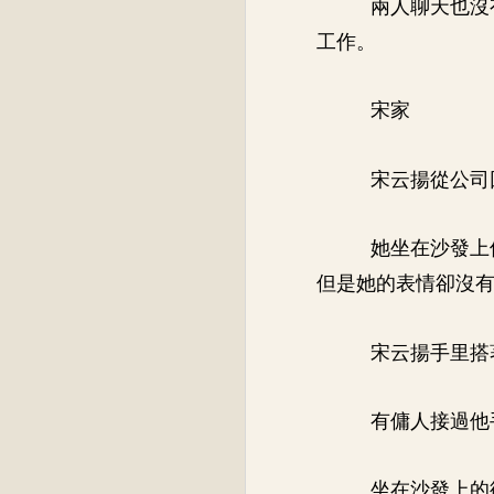
兩人聊天也沒
工作。
宋家
宋云揚從公司
她坐在沙發上
但是她的表情卻沒
宋云揚手里搭
有傭人接過他
坐在沙發上的