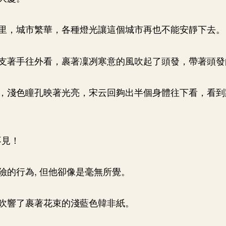
里，城市繁華，各種燈光讓這個城市再也不能安靜下去。
支著手往外看，裹著凜冽寒意的風吹起了頭發，帶著頭發
，淺色瞳孔映著光亮，宋云回夠出半個身體往下看，看到
不見！
險的行為, 但他卻像是毫無所覺。
吹響了裹著花束的淺藍色韓非紙。