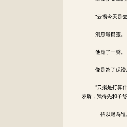
“云揚今天是
消息還挺靈。
他應了一聲。
像是為了保證
“云揚是打算
矛盾，我得先和子舒
一招以退為進