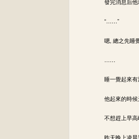
發完消息后他
“……”
嗯, 總之先睡
……
睡一覺起來有
他起來的時候
不想趕上早高
昨天晚上凌晨