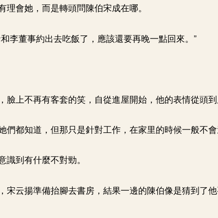
有理會她，而是轉頭問陳伯宋成在哪。
爺和李董事約出去吃飯了，應該還要再晚一點回來。”
，臉上不再有客套的笑，自從進屋開始，他的表情從頭到
她們都知道，但那只是針對工作，在家里的時候一般不會
意識到有什麼不對勁。
，宋云揚準備抬腳去書房，結果一邊的陳伯像是猜到了他