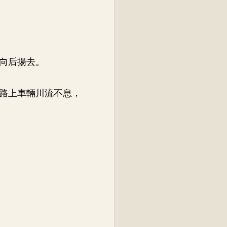
向后揚去。
路上車輛川流不息，