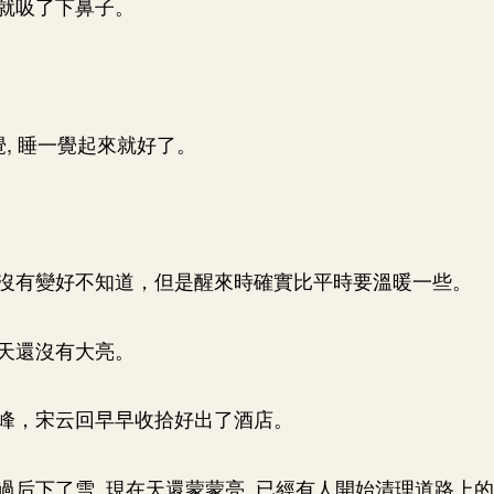
就吸了下鼻子。
覺, 睡一覺起來就好了。
沒有變好不知道，但是醒來時確實比平時要溫暖一些。
天還沒有大亮。
峰，宋云回早早收拾好出了酒店。
過后下了雪, 現在天還蒙蒙亮, 已經有人開始清理道路上的