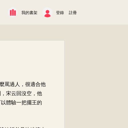
我的書架
登錄
註冊
麼罵過人，很適合他
別，宋云回沒空，他
可以體驗一把擺王的