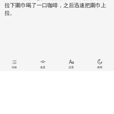
拉下圍巾喝了一口咖啡，之后迅速把圍巾上
拉。
目錄
進度
設置
夜間