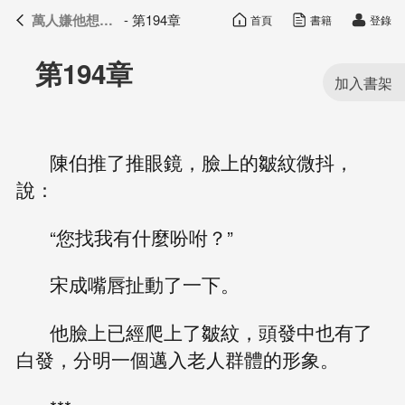
萬人嫌他想開了
- 第194章
首頁
書籍
登錄
萬人嫌他想開了
目錄
第194章
陳伯推了推眼鏡，臉上的皺紋微抖，
說：
“您找我有什麼吩咐？”
宋成嘴唇扯動了一下。
他臉上已經爬上了皺紋，頭發中也有了
白發，分明一個邁入老人群體的形象。