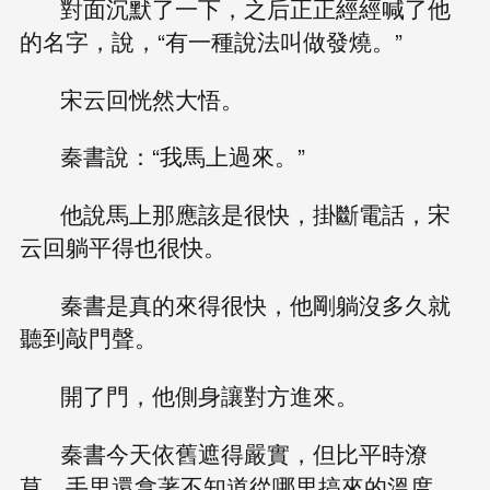
對面沉默了一下，之后正正經經喊了他
的名字，說，“有一種說法叫做發燒。”
宋云回恍然大悟。
秦書說：“我馬上過來。”
他說馬上那應該是很快，掛斷電話，宋
云回躺平得也很快。
秦書是真的來得很快，他剛躺沒多久就
聽到敲門聲。
開了門，他側身讓對方進來。
秦書今天依舊遮得嚴實，但比平時潦
草，手里還拿著不知道從哪里搞來的溫度