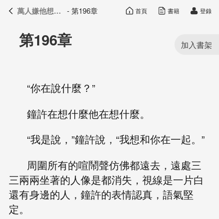
萬人嫌他想開了
- 第196章
首頁
書籍
登錄
萬人嫌他想開了
目錄
第196章
“你在說什麼？”
鐘許在想什麼他在想什麼。
“我是說，”鐘許說，“我想和你在一起。”
周圍所有的喧鬧聲仿佛都遠去，遠處三
三兩兩坐著的人像是都消失，視線是一片白
還有身邊的人，鐘許的表情認真，語氣堅
定。