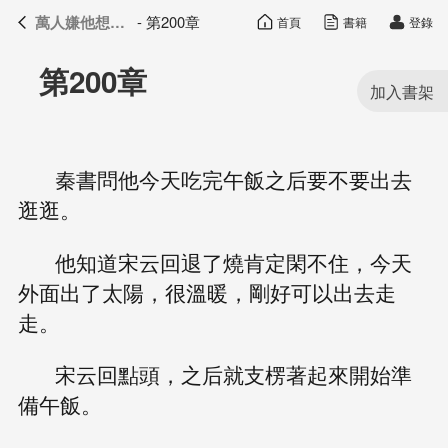
萬人嫌他想開了
- 第200章
首頁
書籍
登錄
萬人嫌他想開了
目錄
第200章
秦書問他今天吃完午飯之后要不要出去
逛逛。
他知道宋云回退了燒肯定閑不住，今天
外面出了太陽，很溫暖，剛好可以出去走
走。
宋云回點頭，之后就支楞著起來開始準
備午飯。