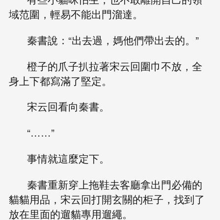
域范圍，輕易不能出門溜達。
秦書說：“出去過，媽他們帶出去的。”
橙子的爪子扒拉著宋云回圍巾不放，全
身上下都寫滿了堅定。
宋云回看向秦書。
“……”
事情就這麼定下。
秦書重新穿上拖鞋去客廳拿出門必備的
貓貓用品，宋云回打開玄關的柜子，找到了
放在里面的遛貓專用遛繩。