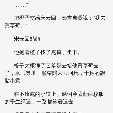
“……”
把橙子交給宋云回，秦書自覺說：“我去
買草莓。”
宋云回點頭。
他抱著橙子找了處椅子坐下。
橙子大概懂了它爹是去給他買草莓去
了，乖乖等著，順帶陪宋云回玩，十足的體
貼小意。
在不遠處的小道上，幾個穿著藍白校服
的學生經過，一路都笑著過去。