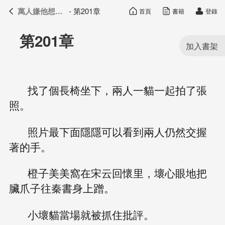
萬人嫌他想開了
- 第201章
首頁
書籍
登錄
萬人嫌他想開了
目錄
第201章
找了個長椅坐下，兩人一貓一起拍了張
照。
照片最下面隱隱可以看到兩人仍然交握
著的手。
橙子美美窩在宋云回懷里，壞心眼地把
臟爪子往秦書身上蹭。
小壞貓當場就被抓住批評。