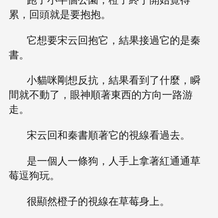
累，回頭就是要抱抱。
它想要宋云回抱它，結果接過它的是秦
書。
小貓咪剛想反抗，結果看到了什麼，瞬
間就不動了，眼神順著東西的方向一路游
走。
宋云回和秦書順著它的視線看過去。
是一個人一條狗，人手上拿著紅通通草
莓逗狗玩。
很顯然橙子的視線在草莓身上。