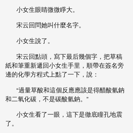
小女生眼睛微微睜大。
宋云回問她叫什麼名字。
小女生說了。
宋云回點頭，寫下最后幾個字，把草稿
紙和筆重新遞回小女生手里，順帶在簽名旁
邊的化學方程式上點了一下，說：
“過量草酸和這個反應應該是得醋酸氫鈉
和二氧化碳，不是碳酸氫鈉。”
小女生看了一眼，這下是徹底瞳孔地震
了。